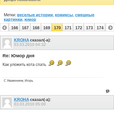
Метки:
веселые истории
,
комиксы
,
смешные
картинки
,
юмор
165
166
167
168
169
170
171
172
173
174
17
185
186
KROHA
сказал(-а):
03.03.2010
04:32
Re: Юмор дня
Как уложить кота спать
С Уважением, Игорь
KROHA
сказал(-а):
03.03.2010
05:00