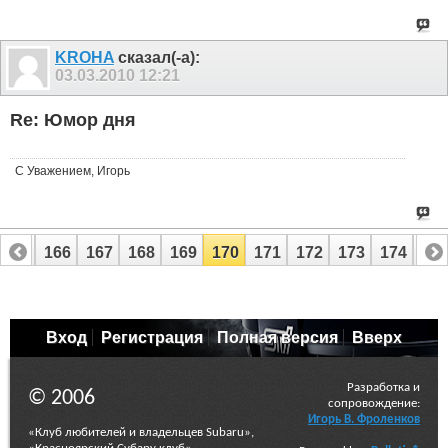
KROHA
сказал(-а):
03.03.2010
12:21
Re: Юмор дня
С Уважением, Игорь
165
166
167
168
169
170
171
172
173
174
17
185
186
Вход
Регистрация
Полная версия
Вверх
Разработка и
© 2006
сопровождение:
Игорь В. Фроленков
«Клуб любителей и владельцев Subaru»,