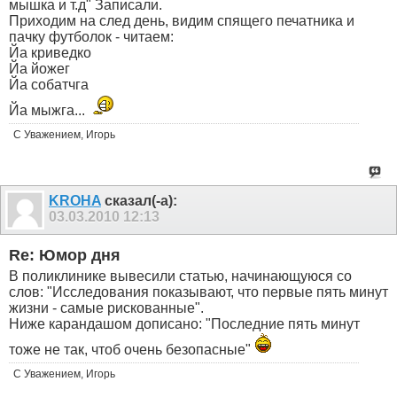
мышка и т.д" Записали.
Приходим на след день, видим спящего печатника и
пачку футболок - читаем:
Йа криведко
Йа йожег
Йа собатчга
Йа мыжга...
С Уважением, Игорь
KROHA
сказал(-а):
03.03.2010
12:13
Re: Юмор дня
В поликлинике вывесили статью, начинающуюся со
слов: "Исследования показывают, что первые пять минут
жизни - самые рискованные".
Ниже карандашом дописано: "Последние пять минут
тоже не так, чтоб очень безопасные"
С Уважением, Игорь