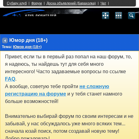
Single Sign On provided by
vBSSO
1
2
3
4
5
6
7
8
9
10
11
12
13
14
15
16
17
18
19
20
21
22
23
24
25
26
27
28
29
30
31
32
33
34
35
36
37
38
39
40
41
42
43
Юмор дня (18+)
Тема:
Юмор дня (18+)
Привет, если ты в первый раз попал на наш форум, то,
я надеюсь, ты найдешь тут для себя много
интересного! Часто задаваемые вопросы по ссылке
FAQ
.
А вообще, советую тебе пройти
не сложную
регистрацию на форуме
и у тебя станет намного
больше возможностей!
Внимательно выбирай форум по своим интересам и не
забывай, у нас обсуждалось уже много всяких тем...
сначала юзай поиск, потом создавай новую тему!
Добро пожаловать!