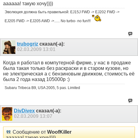
аааааа! такую хочу))))
Эволюция должна быть правильной: EJ15J FWD -> EJ202 FWD ->
EJ205 FWD -> EJ205 AWD ->...... No turbo- no fun!!!
trubogriz
сказал(-а):
02.03.2009
13:01
Когда я работал в компутерной фирме, у нас в продаже
была такая только без раскраски и в старом кузове, но
не электрическая а с бензиновым движком, стоимость её
была 2 года назад 105000р :)
Subaru Tribeca B9, USA 2005, 5 pas. Limited
DivDivex
сказал(-а):
02.03.2009
13:07
Сообщение от
WoofKiller
аааааа! такую хочу))))