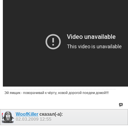
Эй ямщик - поворачивай к чёрту, новой дорогой поедем домой!!!
WoofKiller
сказал(-а):
02.03.2009
12:55