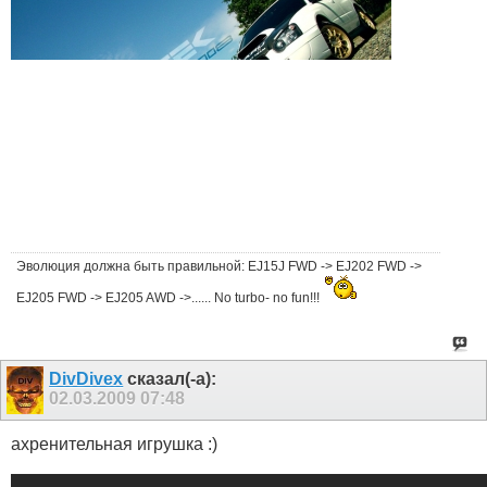
Эволюция должна быть правильной: EJ15J FWD -> EJ202 FWD ->
EJ205 FWD -> EJ205 AWD ->...... No turbo- no fun!!!
DivDivex
сказал(-а):
02.03.2009
07:48
ахренительная игрушка :)