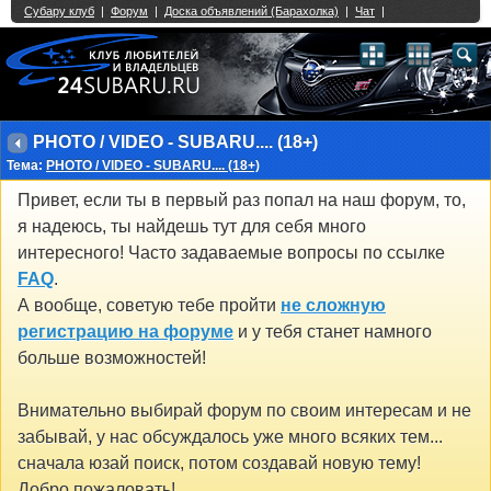
Single Sign On provided by
vBSSO
1
2
3
4
5
6
7
8
9
10
11
12
13
14
15
16
17
18
19
20
21
22
23
24
25
26
27
28
29
30
31
32
33
34
35
36
37
38
39
40
41
42
43
PHOTO / VIDEO - SUBARU.... (18+)
Тема:
PHOTO / VIDEO - SUBARU.... (18+)
Привет, если ты в первый раз попал на наш форум, то,
я надеюсь, ты найдешь тут для себя много
интересного! Часто задаваемые вопросы по ссылке
FAQ
.
А вообще, советую тебе пройти
не сложную
регистрацию на форуме
и у тебя станет намного
больше возможностей!
Внимательно выбирай форум по своим интересам и не
забывай, у нас обсуждалось уже много всяких тем...
сначала юзай поиск, потом создавай новую тему!
Добро пожаловать!