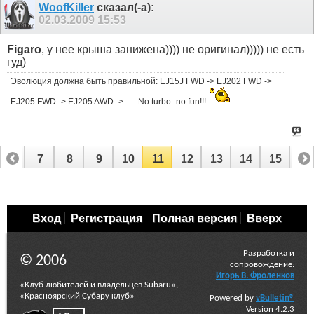
WoofKiller
сказал(-а):
02.03.2009
15:53
Figaro
, у нее крыша занижена)))) не оригинал))))) не есть
гуд)
Эволюция должна быть правильной: EJ15J FWD -> EJ202 FWD ->
EJ205 FWD -> EJ205 AWD ->...... No turbo- no fun!!!
6
7
8
9
10
11
12
13
14
15
16
22
23
24
25
26
27
Вход
Регистрация
Полная версия
Вверх
Разработка и
© 2006
сопровождение:
Игорь В. Фроленков
«Клуб любителей и владельцев Subaru»,
«Красноярский Субару клуб»
Powered by
vBulletin®
Version 4.2.3