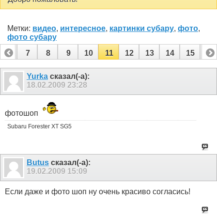
Метки:
видео
,
интересное
,
картинки субару
,
фото
,
фото субару
6
7
8
9
10
11
12
13
14
15
16
22
23
24
25
26
27
Yurka
сказал(-а):
18.02.2009
23:28
фотошоп
Subaru Forester XT SG5
Butus
сказал(-а):
19.02.2009
15:09
Если даже и фото шоп ну очень красиво согласись!