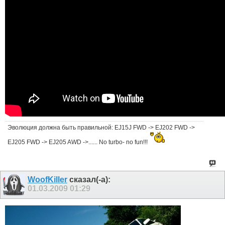
Эволюция должна быть правильной: EJ15J FWD -> EJ202 FWD ->
EJ205 FWD -> EJ205 AWD ->...... No turbo- no fun!!!
WoofKiller
сказал(-а):
01.03.2009
01:29