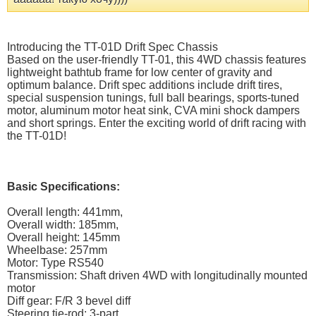
Introducing the TT-01D Drift Spec Chassis
Based on the user-friendly TT-01, this 4WD chassis features
lightweight bathtub frame for low center of gravity and
optimum balance. Drift spec additions include drift tires,
special suspension tunings, full ball bearings, sports-tuned
motor, aluminum motor heat sink, CVA mini shock dampers
and short springs. Enter the exciting world of drift racing with
the TT-01D!
Basic Specifications:
Overall length: 441mm,
Overall width: 185mm,
Overall height: 145mm
Wheelbase: 257mm
Motor: Type RS540
Transmission: Shaft driven 4WD with longitudinally mounted
motor
Diff gear: F/R 3 bevel diff
Steering tie-rod: 3-part