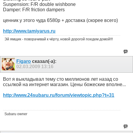
Suspension: F/R double wishbone
Damper: F/R friction dampers
ценник у этого чуда 6580р + доставка (скорее всего)
http://www.tamiyarus.ru
Эй ямщик - поворачивай к чёрту, новой дорогой поедем домой!!!
Figaro
сказал(-а):
02.03.2009
13:16
Вот я выкладывал тему сто миллионов лет назад со
ссылкой на интернет магазин. Цены божеские вполне...
http://www.24subaru.ru/forum/viewtopic.php?t=31
Subaru owner