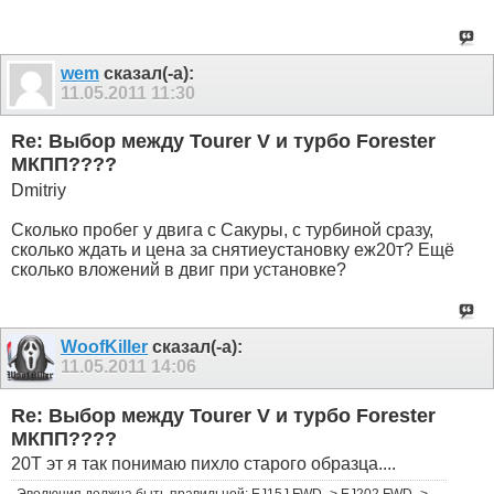
wem
сказал(-а):
11.05.2011
11:30
Re: Выбор между Tourer V и турбо Forester
МКПП????
Dmitriy
Сколько пробег у двига с Сакуры, с турбиной сразу,
сколько ждать и цена за снятиеустановку еж20т? Ещё
сколько вложений в двиг при установке?
WoofKiller
сказал(-а):
11.05.2011
14:06
Re: Выбор между Tourer V и турбо Forester
МКПП????
20T эт я так понимаю пихло старого образца....