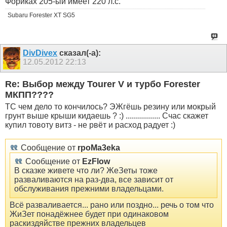
Фориках 205-ый имеет 220 л.с.
Subaru Forester XT SG5
DivDivex
сказал(-а):
12.05.2012
22:13
Re: Выбор между Tourer V и турбо Forester
МКПП????
ТС чем дело то кончилось? ЭЖгёшь резину или мокрый
грунт выше крыши кидаешь ? :) ................. Счас скажет
купил товоту витз - не рвёт и расход радует :)
Сообщение от
rpoMa3eka
Сообщение от
EzFlow
В сказке живете что ли? ЖеЗеты тоже
разваливаются на раз-два, все зависит от
обслуживания прежними владельцами.
Всё разваливается... рано или поздно... речь о том что
ЖиЗет понадёжнее будет при одинаковом
раскиздяйстве прежних владельцев