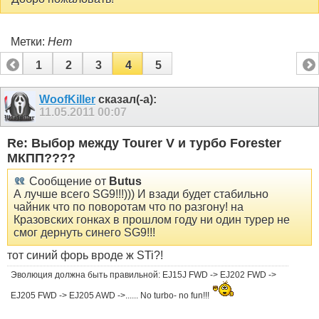
Метки:
Нет
1
2
3
4
5
WoofKiller
сказал(-а):
11.05.2011
00:07
Re: Выбор между Tourer V и турбо Forester
МКПП????
Сообщение от
Butus
А лучше всего SG9!!!))) И взади будет стабильно
чайник что по поворотам что по разгону! на
Кразовских гонках в прошлом году ни один турер не
смог дернуть синего SG9!!!
тот синий форь вроде ж STi?!
Эволюция должна быть правильной: EJ15J FWD -> EJ202 FWD ->
EJ205 FWD -> EJ205 AWD ->...... No turbo- no fun!!!