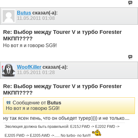
Butus
сказал(-а):
11.05.2011
01:08
Re: Выбор между Tourer V и турбо Forester
МКПП????
Но вот я и говорю SG9!
WoofKiller
сказал(-а):
11.05.2011
01:28
Re: Выбор между Tourer V и турбо Forester
МКПП????
Сообщение от
Butus
Но вот я и говорю SG9!
ну так ясен пень, что он объедет турер)))) и не только....
Эволюция должна быть правильной: EJ15J FWD -> EJ202 FWD ->
EJ205 FWD -> EJ205 AWD ->...... No turbo- no fun!!!