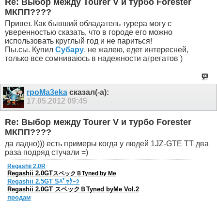
Re: Выбор между Tourer V и турбо Forester
МКПП????
Привет. Как бывший обладатель турера могу с
уверенностью сказать, что в городе его можно
использовать круглый год и не париться!
Пы.сы. Купил
Субару
, не жалею, едет интересней,
только все сомниваюсь в надежности агрегатов )
rpoMa3eka
сказал(-а):
17.05.2012
09:45
Re: Выбор между Tourer V и турбо Forester
МКПП????
да ладно))) есть примеры когда у людей 1JZ-GTE TT два
раза подряд стучали =)
Regashii 2.0R
Regashii 2.0GT
スペックＢTyned by Me
Regashii 2.5GT Sﾊﾟｯｹｰｼ
Regashii 2.0GT スペックＢTyned byMe Vol.2
продам