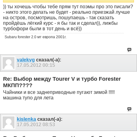
)) ты хочешь чтобы тебе прям тут поэмы про это писали?
- никто этого делать не будет - реально приезжай лучше
на остров, посмотришь, пошупаешь - так сказать
пройдёшь лёгкий курс - я бы так и сделал)), лижбы
турбофори были в тот день и всё))
Subaru forester 2.0 мт европа 2001г.
valekvg
сказал(-а):
17.05.2012
00:15
Re: Выбор между Tourer V и турбо Forester
МКПП????
Чайники и все заднеприводные пугают зимой !!!!!
машина тупо для лета
kislenka
сказал(-а):
17.05.2012
08:53