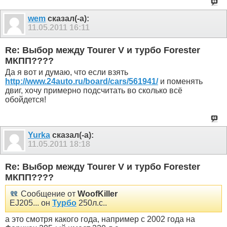
wem
сказал(-а):
11.05.2011
16:11
Re: Выбор между Tourer V и турбо Forester
МКПП????
Да я вот и думаю, что если взять
http://www.24auto.ru/board/cars/561941/
и поменять
двиг, хочу примерно подсчитать во сколько всё
обойдется!
Yurka
сказал(-а):
11.05.2011
18:18
Re: Выбор между Tourer V и турбо Forester
МКПП????
Сообщение от
WoofKiller
EJ205... он
Турбо
250л.с..
а это смотря какого года, например с 2002 года на