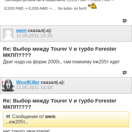
Эволюция должна быть правильной: EJ15J FWD -> EJ202 FWD ->
EJ205 FWD -> EJ205 AWD ->...... No turbo- no fun!!!
wem
сказал(-а):
11.05.2011
14:35
Re: Выбор между Tourer V и турбо Forester
МКПП????
Двиг надо на форик 2000г., там помоему еж205т идет
WoofKiller
сказал(-а):
11.05.2011
14:58
Re: Выбор между Tourer V и турбо Forester
МКПП????
Сообщение от
wem
...еж205т...
нет такого двигателя!