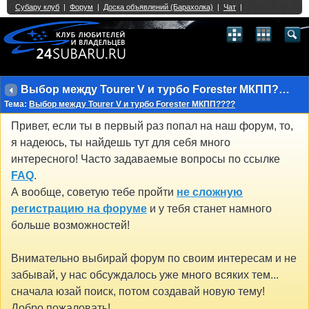
Single Sign On provided by
vBSSO
1
2
3
4
5
6
7
8
9
10
11
12
13
14
15
16
17
18
19
20
21
22
23
24
25
26
27
28
29
30
31
32
33
34
35
36
37
38
39
40
41
42
43
Выбор между Tourer V и турбо Forester МКПП????
Тема:
Выбор между Tourer V и турбо Forester МКПП????
Привет, если ты в первый раз попал на наш форум, то,
я надеюсь, ты найдешь тут для себя много
интересного! Часто задаваемые вопросы по ссылке
FAQ
.
А вообще, советую тебе пройти
не сложную
регистрацию на форуме
и у тебя станет намного
больше возможностей!
Внимательно выбирай форум по своим интересам и не
забывай, у нас обсуждалось уже много всяких тем...
сначала юзай поиск, потом создавай новую тему!
Добро пожаловать!