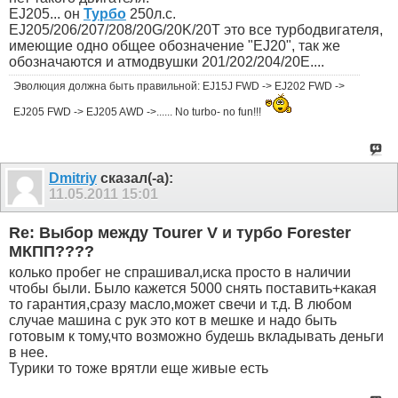
EJ205... он
Турбо
250л.с.
EJ205/206/207/208/20G/20K/20T это все турбодвигателя,
имеющие одно общее обозначение "EJ20", так же
обозначаются и атмодвушки 201/202/204/20Е....
Эволюция должна быть правильной: EJ15J FWD -> EJ202 FWD ->
EJ205 FWD -> EJ205 AWD ->...... No turbo- no fun!!!
Dmitriy
сказал(-а):
11.05.2011
15:01
Re: Выбор между Tourer V и турбо Forester
МКПП????
колько пробег не спрашивал,иска просто в наличии
чтобы были. Было кажется 5000 снять поставить+какая
то гарантия,сразу масло,может свечи и т.д. В любом
случае машина с рук это кот в мешке и надо быть
готовым к тому,что возможно будешь вкладывать деньги
в нее.
Турики то тоже врятли еще живые есть