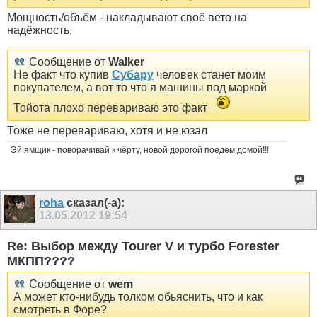
Мощность/объём - накладывают своё вето на
надёжность.
Сообщение от
Walker
Не факт что купив
Субару
человек станет моим
покупателем, а вот то что я машины под маркой
Тойота плохо перевариваю это факт
Тоже не перевариваю, хотя и не юзал
Эй ямщик - поворачивай к чёрту, новой дорогой поедем домой!!!
roha
сказал(-а):
13.05.2012
19:54
Re: Выбор между Tourer V и турбо Forester
МКПП????
Сообщение от
wem
А может кто-нибудь толком обьяснить, что и как
смотреть в Форе?