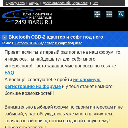
Single Sign On provided by
vBSSO
1
2
3
4
5
6
7
8
9
10
11
12
13
14
15
16
17
18
19
20
21
22
23
24
25
26
27
28
29
30
31
32
33
34
35
36
37
38
39
40
41
42
43
Bluetooth OBD-2 адаптер и софт под него
Тема:
Bluetooth OBD-2 адаптер и софт под него
Привет, если ты в первый раз попал на наш форум, то,
я надеюсь, ты найдешь тут для себя много
интересного! Часто задаваемые вопросы по ссылке
FAQ
.
А вообще, советую тебе пройти
не сложную
регистрацию на форуме
и у тебя станет намного
больше возможностей!
Внимательно выбирай форум по своим интересам и не
забывай, у нас обсуждалось уже много всяких тем...
сначала юзай поиск, потом создавай новую тему!
Добро пожаловать!