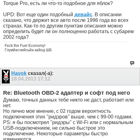
Torque Pro, есть ли что-то подобное для яблок?
UPD: Вот еще один подобный
девайс
. В описании
сказано, что держит все авто после 1996 года во всех
странах. Как-то по другим пунктам описания можно
определить будет ли он полноценно работать с субарем
2002 года?
Feck the Fuel Economy!
Глумйасчийсьйа кайод ШБ
Havok
сказал(-а):
18.04.2013
17:12
Re: Bluetooth OBD-2 адаптер и софт под него
Думаю, точных данных тебе никто не даст, работает или
нет.
Но лично мое мнение, с 02 годом вероятность
подключения этих "ридэров" выше, чем с 99-00 годами.
PS: я бы посмотрел "ридэры" с Wi-Fi или с нормальным
USB-подключением, не сильно быстрое это
подключение. Некоторые параметры быстро
изменяются.