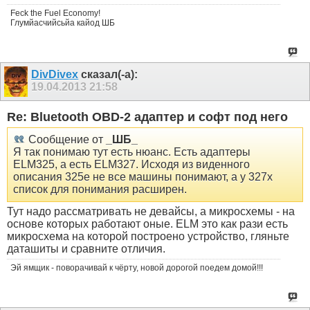
Feck the Fuel Economy!
Глумйасчийсьйа кайод ШБ
DivDivex
сказал(-а):
19.04.2013
21:58
Re: Bluetooth OBD-2 адаптер и софт под него
Сообщение от
_ШБ_
Я так понимаю тут есть нюанс. Есть адаптеры
ELM325, а есть ELM327. Исходя из виденного
описания 325е не все машины понимают, а у 327х
список для понимания расширен.
Тут надо рассматривать не девайсы, а микросхемы - на
основе которых работают оные. ELM это как рази есть
микросхема на которой построено устройство, гляньте
даташиты и сравните отличия.
Эй ямщик - поворачивай к чёрту, новой дорогой поедем домой!!!