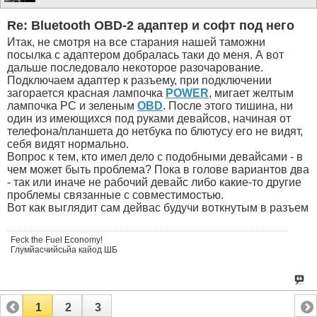
Re: Bluetooth OBD-2 адаптер и софт под него
Итак, не смотря на все старания нашей таможни
посылка с адаптером добралась таки до меня. А вот
дальше последовало некоторое разочарование.
Подключаем адаптер к разъему, при подключении
загорается красная лампочка
POWER
, мигает желтым
лампочка PC и зеленым
OBD
. После этого тишина, ни
один из имеющихся под руками девайсов, начиная от
телефона/планшета до нетбука по блютусу его не видят,
себя видят нормально.
Вопрос к тем, кто имел дело с подобными девайсами - в
чем может быть проблема? Пока в голове вариантов два
- так или иначе не рабочий девайс либо какие-то другие
проблемы связанные с совместимостью.
Вот как выглядит сам дейвас будучи воткнутым в разъем
Feck the Fuel Economy!
Глумйасчийсьйа кайод ШБ
1
2
3