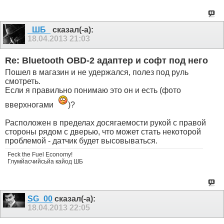
_ШБ_
сказал(-а):
18.04.2013
21:03
Re: Bluetooth OBD-2 адаптер и софт под него
Пошел в магазин и не удержался, полез под руль
смотреть.
Если я правильно понимаю это он и есть (фото
вверхногами
)?
Расположен в пределах досягаемости рукой с правой
стороны рядом с дверью, что может стать некоторой
проблемой - датчик будет высовываться.
Feck the Fuel Economy!
Глумйасчийсьйа кайод ШБ
SG_00
сказал(-а):
18.04.2013
22:05