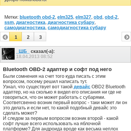
Метки:
bluetooth obd-2
,
elm325
,
elm327
,
obd
,
obd-2
,
ssm
,
диагностика
,
диагностика субару
,
самодиагностика
,
самодиагностика субару
1
2
3
_ШБ_
сказал(-а):
18.04.2013
08:52
Bluetooth OBD-2 адаптер и софт под него
Были сомнения на счет того куда писать с этим
вопросом, посему решил написать тут.
Узнал, что существует вот такой
девайс
OBD2 Bluetooth
адаптер, но на сколько я видел его описания ни где не
говориться, что он может работать с субарями.
Соответсвенно возник первый вопрос - таки может ли он
это делать и если нет, то какой подобный девайс это
сделать может?
И следом за первым вопросом возник второй - какой
софт лучше всего использовать на яблочной
платформе? Для андроида вроде как весьма неплох