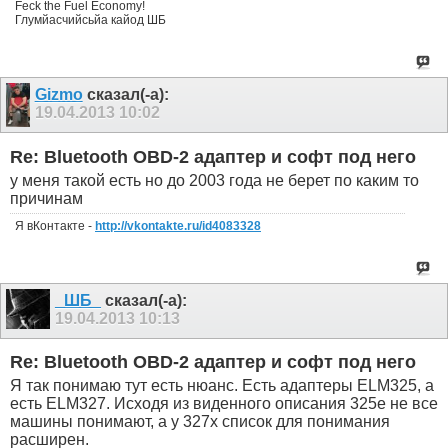
Feck the Fuel Economy!
Глумйасчийсьйа кайод ШБ
Gizmo
сказал(-а):
19.04.2013
10:02
Re: Bluetooth OBD-2 адаптер и софт под него
у меня такой есть но до 2003 года не берет по каким то
причинам
Я вКонтакте -
http://vkontakte.ru/id4083328
_ШБ_
сказал(-а):
19.04.2013
10:13
Re: Bluetooth OBD-2 адаптер и софт под него
Я так понимаю тут есть нюанс. Есть адаптеры ELM325, а
есть ELM327. Исходя из виденного описания 325е не все
машины понимают, а у 327х список для понимания
расширен.