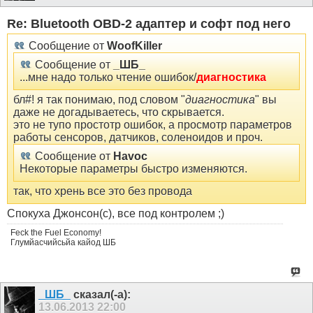
Re: Bluetooth OBD-2 адаптер и софт под него
Сообщение от
WoofKiller
Сообщение от
_ШБ_
...мне надо только чтение ошибок/
диагностика
бл#! я так понимаю, под словом "
диагностика
" вы
даже не догадываетесь, что скрывается.
это не тупо простотр ошибок, а просмотр параметров
работы сенсоров, датчиков, соленоидов и проч.
Сообщение от
Havoc
Некоторые параметры быстро изменяются.
так, что хрень все это без провода
Спокуха Джонсон(с), все под контролем ;)
Feck the Fuel Economy!
Глумйасчийсьйа кайод ШБ
_ШБ_
сказал(-а):
13.06.2013
22:00