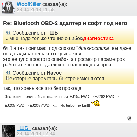
WoofKiller
сказал(-а):
23.04.2013
11:58
Re: Bluetooth OBD-2 адаптер и софт под него
Сообщение от
_ШБ_
...мне надо только чтение ошибок/
диагностика
бл#! я так понимаю, под словом "
диагностика
" вы даже
не догадываетесь, что скрывается.
это не тупо простотр ошибок, а просмотр параметров
работы сенсоров, датчиков, соленоидов и проч.
Сообщение от
Havoc
Некоторые параметры быстро изменяются.
так, что хрень все это без провода
Эволюция должна быть правильной: EJ15J FWD -> EJ202 FWD ->
EJ205 FWD -> EJ205 AWD ->...... No turbo- no fun!!!
_ШБ_
сказал(-а):
23.04.2013
12:34