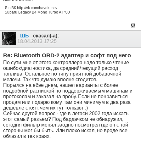
Я в ВК http://vk.com/havok_ssv
Subaru Legacy B4 Mono Turbo AT "00
_ШБ_
сказал(-а):
18.04.2013
17:25
Re: Bluetooth OBD-2 адаптер и софт под него
По сути мне от этого контроллера надо только чтение
ошибок/диагностика, да средний/текущий расход
топлива. Остальное по типу приятной добавочной
мелочи. Так что думаю вполне сгодится.
Порылся на ебэе днем, нашел варианты с более
подробной распиской по поддерживаемым машинам и
протоколам и заказал на пробу. Если не понравиться
продам или подарю кому, там они минимум в два раза
дешевле стоят, чем их тут толкают :)
Сейчас другой вопрос - где в легаси 2002 года искать
этот самый разъем? Под бардачком не обнаружил,
сегодня фильтр менял заодно посмотрел где он с той
стороны мог бы быть. Или плохо искал, но вроде все
облазил в тех краях.