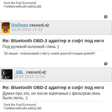
Feck the Fuel Economy!
Глумйасчийсьйа кайод ШБ
DivDivex
сказал(-а):
18.04.2013
17:42
Re: Bluetooth OBD-2 адаптер и софт под него
Под рулевой колонкой глянь :)
Эй ямщик - поворачивай к чёрту, новой дорогой поедем домой!!!
_ШБ_
сказал(-а):
18.04.2013
17:51
Re: Bluetooth OBD-2 адаптер и софт под него
Думал про это, но после корячанья с фильтром лень
было лезть. :)
Feck the Fuel Economy!
Глумйасчийсьйа кайод ШБ