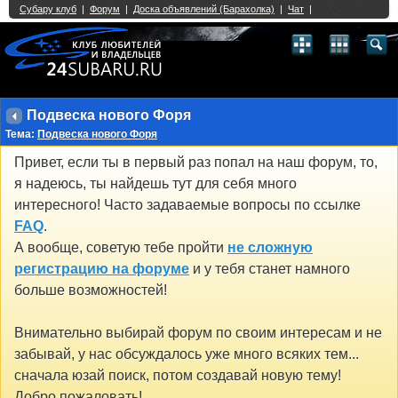
Single Sign On provided by
vBSSO
1
2
3
4
5
6
7
8
9
10
11
12
13
14
15
16
17
18
19
20
21
22
23
24
25
26
27
28
29
30
31
32
33
34
35
36
37
38
39
40
41
42
43
Подвеска нового Форя
Тема:
Подвеска нового Форя
Привет, если ты в первый раз попал на наш форум, то,
я надеюсь, ты найдешь тут для себя много
интересного! Часто задаваемые вопросы по ссылке
FAQ
.
А вообще, советую тебе пройти
не сложную
регистрацию на форуме
и у тебя станет намного
больше возможностей!
Внимательно выбирай форум по своим интересам и не
забывай, у нас обсуждалось уже много всяких тем...
сначала юзай поиск, потом создавай новую тему!
Добро пожаловать!