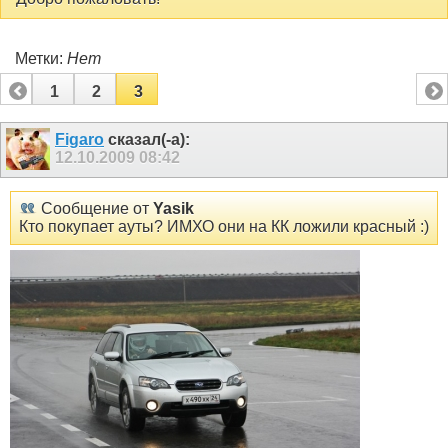
Метки:
Нет
1
2
3
Figaro
сказал(-а):
12.10.2009
08:42
Сообщение от
Yasik
Кто покупает ауты? ИМХО они на КК ложили красный :)