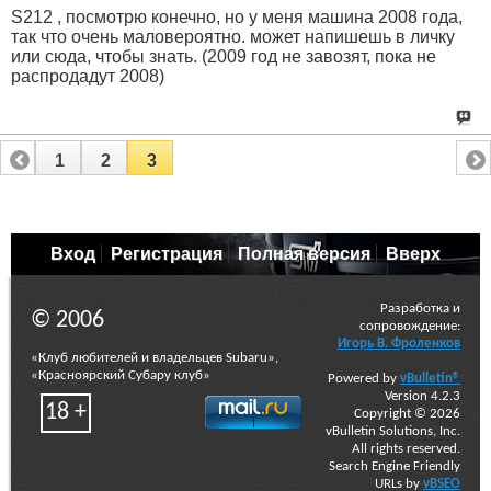
S212 , посмотрю конечно, но у меня машина 2008 года,
так что очень маловероятно. может напишешь в личку
или сюда, чтобы знать. (2009 год не завозят, пока не
распродадут 2008)
1
2
3
Вход
Регистрация
Полная версия
Вверх
Разработка и
© 2006
сопровождение:
Игорь В. Фроленков
«Клуб любителей и владельцев Subaru»,
«Красноярский Субару клуб»
Powered by
vBulletin®
Version 4.2.3
18 +
Copyright © 2026
vBulletin Solutions, Inc.
All rights reserved.
Search Engine Friendly
URLs by
vBSEO