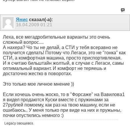
Янис
сказал(-а):
16.04.2009
01:21
Леха, все мегадробительные варианты это очень
сложный вопрос....
А нахера? Чо ты не делай, а СТИ у тебя всеравно не
получится сделать! Потому что Легаси, это не "гонка" как
СТИ, а комфортная машина, просто приспортивленая.
И я считаю бильштайн жолтый, в случае с Легаси, самы
оптимальный вариант. И комфорт не теряешь и
достаточно жестко в поворотах.
Это только мое личное мнение ))
Если хочешь очень жоско, то в "Форсаже" на Вавилова1
я видел продаются Куски вместе с пружинами за
27рублей помоему, как раз на твою машину, если не
ошибаюсь.. У меня только при виде на них и пружыны,
почки опустились немного :)
Legacy овощевоз.