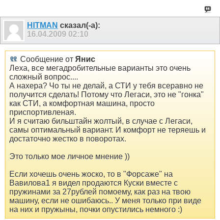
HITMAN
сказал(-а):
16.04.2009
02:10
Сообщение от
Янис
Леха, все мегадробительные варианты это очень
сложный вопрос....
А нахера? Чо ты не делай, а СТИ у тебя всеравно не
получится сделать! Потому что Легаси, это не "гонка"
как СТИ, а комфортная машина, просто
приспортивленая.
И я считаю бильштайн жолтый, в случае с Легаси,
самы оптимальный вариант. И комфорт не теряешь и
достаточно жестко в поворотах.
Это только мое личное мнение ))
Если хочешь очень жоско, то в "Форсаже" на
Вавилова1 я видел продаются Куски вместе с
пружинами за 27рублей помоему, как раз на твою
машину, если не ошибаюсь.. У меня только при виде
на них и пружыны, почки опустились немного :)