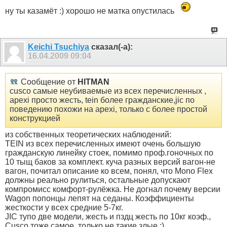
ну ты казамёт :) хорошо не матка опустилась
Keichi Tsuchiya
сказал(-а):
16.04.2009
09:04
Сообщение от
HITMAN
cusco самые неубиваемые из всех перечисленных ,
apexi просто жесть, tein более гражданские,jic по
поведению похожи на apexi, только с более простой
конструкцией
из собственных теоретических наблюдений:
TEIN из всех перечисленных имеют очень большую
гражданскую линейку стоек, помимо проф.гоночных по
10 тыщ баков за комплект. куча разных версий вагон-не
вагон, почитал описание ко всем, понял, что Mono Flex
должны реально рулиться, остальные допускают
компромисс комфорт-рулёжка. Не догнал почему версии
Wagon попонцы лепят на седаны. Коэффициенты
жесткости у всех средние 5-7кг.
JIC тупо две модели, жесть и пздц жесть по 10кг коэф.,
Cusco тоже самое, только не такие злые :)