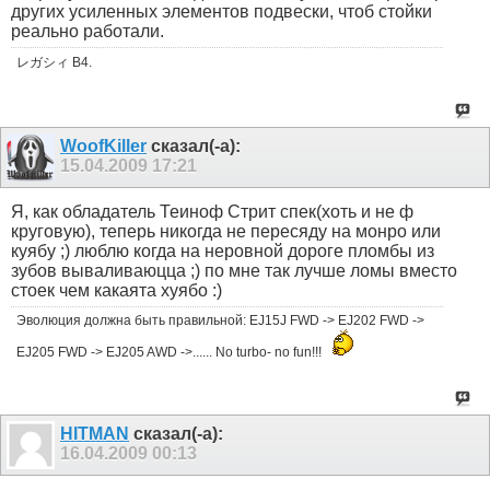
других усиленных элементов подвески, чтоб стойки
реально работали.
レガシィ B4.
WoofKiller
сказал(-а):
15.04.2009
17:21
Я, как обладатель Теиноф Стрит спек(хоть и не ф
круговую), теперь никогда не пересяду на монро или
куябу ;) люблю когда на неровной дороге пломбы из
зубов вываливаюцца ;) по мне так лучше ломы вместо
стоек чем какаята хуябо :)
Эволюция должна быть правильной: EJ15J FWD -> EJ202 FWD ->
EJ205 FWD -> EJ205 AWD ->...... No turbo- no fun!!!
HITMAN
сказал(-а):
16.04.2009
00:13