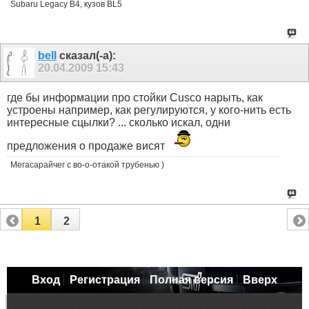
Subaru Legacy B4, кузов BL5
bell
сказал(-а):
20.04.2009
15:43
где бы информации про стойки Cusco нарыть, как
устроены например, как регулируются, у кого-нить есть
интересные сцылки? ... сколько искал, одни
предложения о продаже висят
Мегасарайчег с во-о-отакой трубенью )
1
2
Вход
Регистрация
Полная версия
Вверх