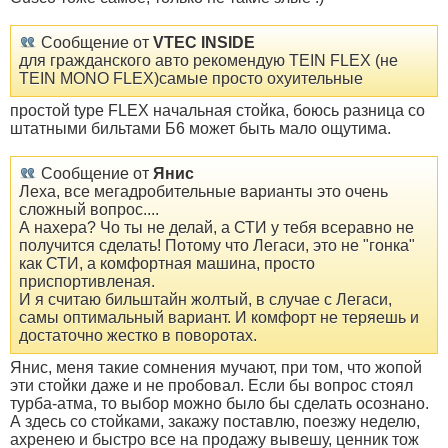
Сообщение от
VTEC INSIDE
для гражданского авто рекомендую TEIN FLEX (не
TEIN MONO FLEX)самые просто охуительные
простой type FLEX начальная стойка, боюсь разница со
штатными бильтами Б6 может быть мало ощутима.
Сообщение от
Янис
Леха, все мегадробительные варианты это очень
сложный вопрос....
А нахера? Чо ты не делай, а СТИ у тебя всеравно не
получится сделать! Потому что Легаси, это не "гонка"
как СТИ, а комфортная машина, просто
приспортивленая.
И я считаю бильштайн жолтый, в случае с Легаси,
самы оптимальный вариант. И комфорт не теряешь и
достаточно жестко в поворотах.
Янис, меня такие сомнения мучают, при том, что жопой
эти стойки даже и не пробовал. Если бы вопрос стоял
турба-атма, то выбор можно было бы сделать осознано.
А здесь со стойками, закажу поставлю, поезжу неделю,
ахренею и быстро все на продажу вывешу, ценник тож