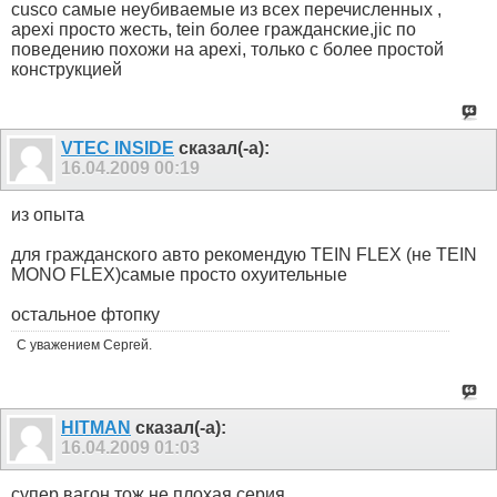
cusco самые неубиваемые из всех перечисленных ,
apexi просто жесть, tein более гражданские,jic по
поведению похожи на apexi, только с более простой
конструкцией
VTEC INSIDE
сказал(-а):
16.04.2009
00:19
из опыта
для гражданского авто рекомендую TEIN FLEX (не TEIN
MONO FLEX)самые просто охуительные
остальное фтопку
С уважением Сергей.
HITMAN
сказал(-а):
16.04.2009
01:03
супер вагон тож не плохая серия