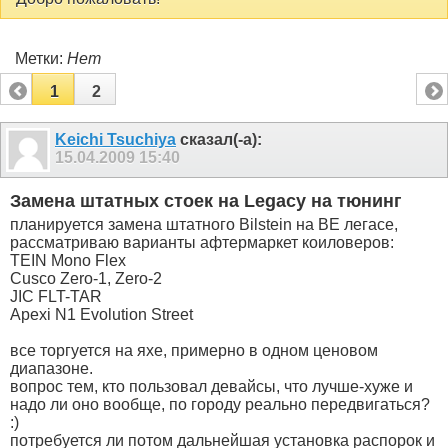
Метки:
Нет
1
2
Keichi Tsuchiya
сказал(-а):
15.04.2009
15:40
Замена штатных стоек на Legacy на тюнинг
планируется замена штатного Bilstein на BE легасе,
рассматриваю варианты афтермаркет коиловеров:
TEIN Mono Flex
Cusco Zero-1, Zero-2
JIC FLT-TAR
Apexi N1 Evolution Street
все торгуется на яхе, примерно в одном ценовом
диапазоне.
вопрос тем, кто пользовал девайсы, что лучше-хуже и
надо ли оно вообще, по городу реально передвигаться?
:)
потребуется ли потом дальнейшая установка распорок и