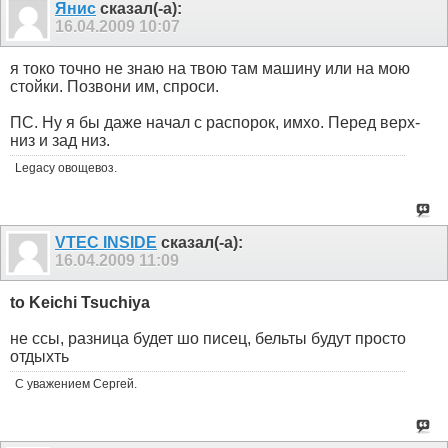
Янис
сказал(-а):
16.04.2009
10:07
я токо точно не знаю на твою там машину или на мою
стойки. Позвони им, спроси.
ПС. Ну я бы даже начал с распорок, имхо. Перед верх-
низ и зад низ.
Legacy овощевоз.
VTEC INSIDE
сказал(-а):
16.04.2009
11:09
to Keichi Tsuchiya
не ссы, разница будет шо писец, бельты будут просто
отдыхть
С уважением Сергей.