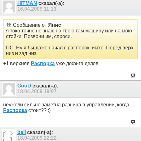
HITMAN
сказал(-а):
16.04.2009
11:13
Сообщение от
Янис
я токо точно не знаю на твою там машину или на мою
стойки. Позвони им, спроси.
ПС. Ну я бы даже начал с распорок, имхо. Перед верх-
низ и зад низ.
+1 верхняя
Распорка
уже дофига делов
GooD
сказал(-а):
18.04.2009
19:07
неужели сильно заметна разница в управлении, когда
Распорка
стоит?? :)
bell
сказал(-а):
18.04.2009
22:22