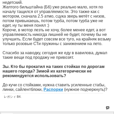
недетский.
Желтого бильштайна (Б6) уже реально мало, хотя по
началу тащился от управляемости. Это также как с
мотором, сначала 2.5 атмо, сцука зверь метёт с низов,
потом привыкаешь, потом турба, потом турба уже не
едет, ну ты меня понял :)
Короче, в мотор лезть не хочу, более менее едет, а вот
управляемость никогда лишней не будет, почему бы не
улучшить. Если будет совсем все туго, на крайняк возьму
только розовые СТи пружины с занижением на лето.
Спасибо за наводку, сегодня же еду в вавилова, думал
такие вещи под продажу не привозят.
Зы. Кто бы прокатил на таких стойках по дорогам
нашего города? Зимой их категорически не
рекомендуется использовать?
До кучи со стойками, нужна ставить усиленные стабы,
линки, сайлентблоки,
Распорки
(нужное подчеркнуть)?
レガシィ B4.