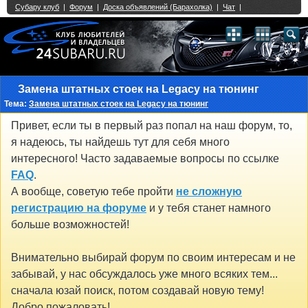
Single Sign On provided by
vBSSO
1
2
3
4
5
6
7
8
9
10
11
12
13
14
15
16
17
18
19
20
21
22
23
24
25
26
27
28
29
30
31
32
33
34
35
36
37
38
39
40
41
42
43
Замена штатных стоек на Legacy на тюнинг
Тема:
Замена штатных стоек на Legacy на тюнинг
Привет, если ты в первый раз попал на наш форум, то,
я надеюсь, ты найдешь тут для себя много
интересного! Часто задаваемые вопросы по ссылке
FAQ
.
А вообще, советую тебе пройти
не сложную
регистрацию на форуме
и у тебя станет намного
больше возможностей!
Внимательно выбирай форум по своим интересам и не
забывай, у нас обсуждалось уже много всяких тем...
сначала юзай поиск, потом создавай новую тему!
Добро пожаловать!