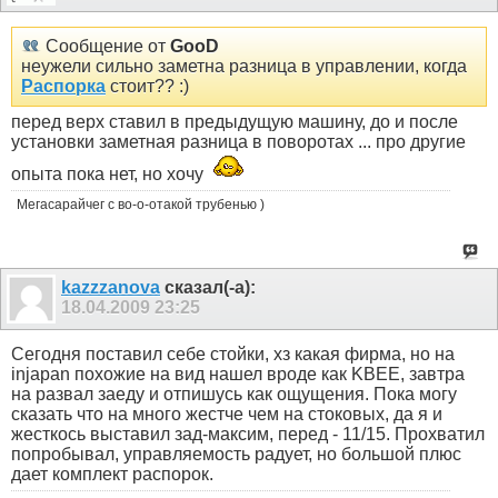
Сообщение от
GooD
неужели сильно заметна разница в управлении, когда
Распорка
стоит?? :)
перед верх ставил в предыдущую машину, до и после
установки заметная разница в поворотах ... про другие
опыта пока нет, но хочу
Мегасарайчег с во-о-отакой трубенью )
kazzzanova
сказал(-а):
18.04.2009
23:25
Сегодня поставил себе стойки, хз какая фирма, но на
injapan похожие на вид нашел вроде как KBEE, завтра
на развал заеду и отпишусь как ощущения. Пока могу
сказать что на много жестче чем на стоковых, да я и
жесткось выставил зад-максим, перед - 11/15. Прохватил
попробывал, управляемость радует, но большой плюс
дает комплект распорок.