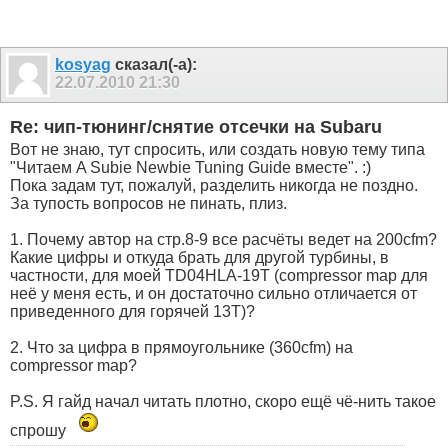
kosyag
сказал(-а):
22.07.2010
21:30
Re: чип-тюнинг/снятие отсечки на Subaru
Вот не знаю, тут спросить, или создать новую тему типа
"Читаем A Subie Newbie Tuning Guide вместе". :)
Пока задам тут, пожалуй, разделить никогда не поздно.
За тупость вопросов не пинать, плиз.
1. Почему автор на стр.8-9 все расчёты ведет на 200cfm?
Какие цифры и откуда брать для другой турбины, в
частности, для моей TD04HLA-19T (compressor map для
неё у меня есть, и он достаточно сильно отличается от
приведенного для горячей 13T)?
2. Что за цифра в прямоугольнике (360cfm) на
compressor map?
P.S. Я гайд начал читать плотно, скоро ещё чё-нить такое
спрошу