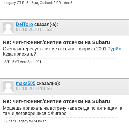
Legacy GT BL5 - был, Outback 3.0R - есть!
DelToro
сказал(-а):
01.10.2010
01:53
Re: чип-тюнинг/снятие отсечки на Subaru
Очень интересует снятие отсечки с форика 2001
Турбо
.
Куда приехать?
S/Tb 5MT AeroSpec "01
maks505
сказал(-а):
01.10.2010
10:56
Re: чип-тюнинг/снятие отсечки на Subaru
Мошешь приехать на встречу как всегда по пятницам, а
там и договоришься с Фигаро
Subaru Legacy WR-Limied