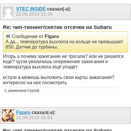
VTEC INSIDE
сказал(-а):
21.06.2010
15:38
Re: чип-тюнинг/снятие отсечки на Subaru
Сообщение от
Figaro
А да... температура выхлопа на кольце не превышает
850. Датчик до турбины.
Игорь а почему зажигание не трогали? или не решился
ещё? чуток увеличишь опережение зажигания и
температура выхлопа ещё упадёт
кстати а можешь выложить свои карты зажигания?
интересно на них посмотреть
С уважением Сергей.
Figaro
сказал(-а):
21.06.2010
16:04
Re: чип-тюнинг/снятие отсечки на Subaru