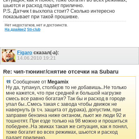
шьются и расход падает прилично.
P.S. Датчик t выхлопа стоит? Сколько интересно
показывает при такой прошивке.
Нет недостатков, нет и достоинств.
На драйве2
Sti-club
Figaro
сказал(-а):
14.06.2010
19:21
Re: чип-тюнинг/снятие отсечки на Subaru
Сообщение от
Megamix
Ну да, тупанул, столбцов то не добавишь..Не только
мне кажется, что при средней и большой нагрузке
смесь все равно богатая? Так бы и расход в городе
упал бы..Смесь такая с завода чтобы движок не
навернуть (в т.ч. защита от дурака), допустим, при
заправке бензина ниже октаном, льют же люди 92 и
тошнотят. При езде только на 98 можно и прошиться
победнее..На эвиках такая же ситуация, как я понял,
тоже богатит во всех режимах, шьются и расход
падает прилично.