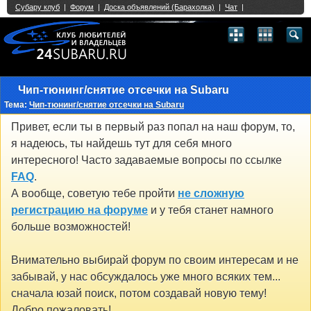
Single Sign On provided by
vBSSO
1
2
3
4
5
6
7
8
9
10
11
12
13
14
15
16
17
18
19
20
21
22
23
24
25
26
27
28
29
30
31
32
33
34
35
36
37
38
39
40
41
42
43
Чип-тюнинг/снятие отсечки на Subaru
Тема:
Чип-тюнинг/снятие отсечки на Subaru
Привет, если ты в первый раз попал на наш форум, то,
я надеюсь, ты найдешь тут для себя много
интересного! Часто задаваемые вопросы по ссылке
FAQ
.
А вообще, советую тебе пройти
не сложную
регистрацию на форуме
и у тебя станет намного
больше возможностей!
Внимательно выбирай форум по своим интересам и не
забывай, у нас обсуждалось уже много всяких тем...
сначала юзай поиск, потом создавай новую тему!
Добро пожаловать!