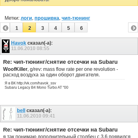
Метки:
логи
,
прошивка
,
чип-тюнинг
1
2
3
4
5
6
Havok
сказал(-а):
11.06.2010
08:55
Re: чип-тюнинг/снятие отсечки на Subaru
WoofKiller
, g/rev: mass flow rate per one revolution -
расход воздуха за один оборот двигателя.
Я в ВК http://vk.com/havok_ssv
Subaru Legacy B4 Mono Turbo AT "00
bell
сказал(-а):
11.06.2010
09:41
Re: чип-тюнинг/снятие отсечки на Subaru
я так понимаю дополнительный столбец с 3,6 появился