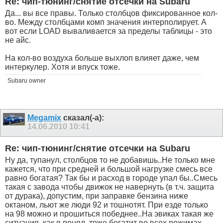
Re: чип-тюнинг/снятие отсечки на Subaru
Да... вы все правы. Только столбцов фиксированное кол-
во. Между столбцами комп значения интерполирует. А
вот если LOAD вываливается за пределы таблицы - это
не айс.
На кол-во воздуха больше выхлоп влияет даже, чем
интеркулер. Хотя и впуск тоже.
Subaru owner
Megamix
сказал(-а):
14.06.2010
10:41
Re: чип-тюнинг/снятие отсечки на Subaru
Ну да, тупанул, столбцов то не добавишь..Не только мне
кажется, что при средней и большой нагрузке смесь все
равно богатая? Так бы и расход в городе упал бы..Смесь
такая с завода чтобы движок не навернуть (в т.ч. защита
от дурака), допустим, при заправке бензина ниже
октаном, льют же люди 92 и тошнотят. При езде только
на 98 можно и прошиться победнее..На эвиках такая же
ситуация, как я понял, тоже богатит во всех режимах,