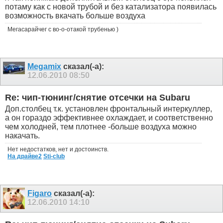
потаму как с новой трубой и без катализатора появилась
возможность вкачать больше воздуха
Мегасарайчег с во-о-отакой трубенью )
Megamix
сказал(-а):
12.06.2010
08:50
Re: чип-тюнинг/снятие отсечки на Subaru
Доп.столбец т.к. установлен фронтальный интеркуллер,
а он гораздо эффективнее охлаждает, и соответственно
чем холодней, тем плотнее -больше воздуха можно
накачать.
Нет недостатков, нет и достоинств.
На драйве2
Sti-club
Figaro
сказал(-а):
12.06.2010
14:10