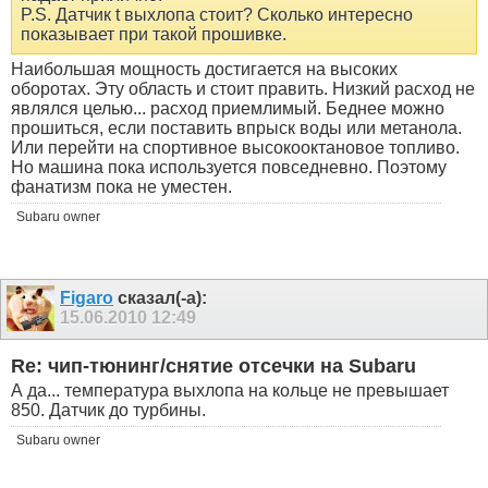
P.S. Датчик t выхлопа стоит? Сколько интересно
показывает при такой прошивке.
Наибольшая мощность достигается на высоких
оборотах. Эту область и стоит править. Низкий расход не
являлся целью... расход приемлимый. Беднее можно
прошиться, если поставить впрыск воды или метанола.
Или перейти на спортивное высокооктановое топливо.
Но машина пока используется повседневно. Поэтому
фанатизм пока не уместен.
Subaru owner
Figaro
сказал(-а):
15.06.2010
12:49
Re: чип-тюнинг/снятие отсечки на Subaru
А да... температура выхлопа на кольце не превышает
850. Датчик до турбины.
Subaru owner