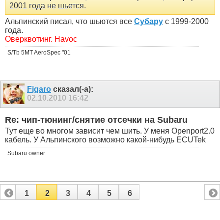
2001 года не шьется.
Альпинский писал, что шьются все
Субару
с 1999-2000
года.
Оверквотинг. Havoc
S/Tb 5MT AeroSpec "01
Figaro
сказал(-а):
02.10.2010
16:42
Re: чип-тюнинг/снятие отсечки на Subaru
Тут еще во многом зависит чем шить. У меня Openport2.0
кабель. У Альпинского возможно какой-нибудь ECUTek
Subaru owner
1
2
3
4
5
6