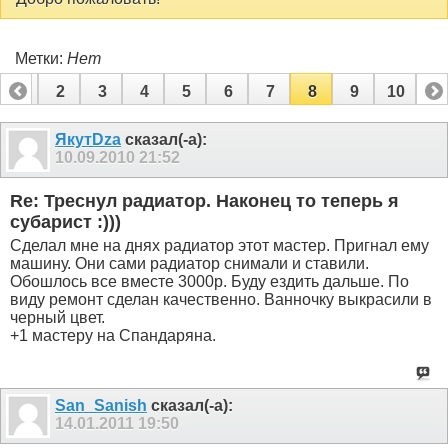
Метки:
Нет
1
2
3
4
5
6
7
8
9
10
ЯкутDza
сказал(-а):
10.09.2010
21:52
Re: Треснул радиатор. Наконец то теперь я
субарист :)))
Сделал мне на днях радиатор этот мастер. Пригнал ему
машину. Они сами радиатор снимали и ставили.
Обошлось все вместе 3000р. Буду ездить дальше. По
виду ремонт сделан качественно. Ванночку выкрасили в
черный цвет.
+1 мастеру на Спандаряна.
San_Sanish
сказал(-а):
14.01.2011
19:50