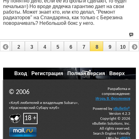
Ну понятно дело, если ее из фольги сделают, то будет
печалька=) Но вроде дядечка гарантию дает на свои
работы. Может знает кто, или кто делал, "Ремонт
радиаторов" на Спандаряна, как только с Березина
поворачивать? Небольшой бокс у него.
1
2
3
4
5
6
7
8
9
10
Вход
Регистрация
Полная версия
Вверх
Разработка и
© 2006
сопровождение:
Игорь В. Фроленков
«Клуб любителей и владельцев Subaru»,
«Красноярский Субару клуб»
Powered by
vBulletin®
Version 4.2.3
18 +
Copyright © 2026
vBulletin Solutions, Inc.
All rights reserved.
Search Engine Friendly
URLs by
vBSEO