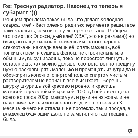
Re: Треснул радиатор. Наконец то теперь я
субарист :)))
Вобщем проблема такая была, что делал: Холодная
сварка, клей - бесполезно, ради эксперимента решил всё
таки залепить, чем нить, ну интересно стало.. Вобщем
что помогло: Эпоксидный клей ХВАТ, это не реклама)) но
блин, он ваще сильный, мажешь им, потом перешь
стеклоткань, накладываешь её, опять мажешь, всё
тонким слоем, и сушишь феном, не строительным, а
обычным, высушиваешь, пока не перестает липнуть, и
оставляешь, как можно дольше, соответственно трещину
нужно расковвырять маленько и промащать изнутри да и
обезжирить конечно, спиртом! только спиртом чистым
растворителем не вариант, всё высыхает... Берешь
шкурку шкуришь всё красиво и ровно, и красишь
матовой термостойкой краской, 100 рублей стоит, цена
всего вопроса 200р. максимум, и руки не из жопы, и не
надо ничё паять алюминевого ит.д. и т.п. отъездил 3
месяца ничего не отпала и не протекло. так и продал, а
владелец будующий даже не заметил что там трещина
была..