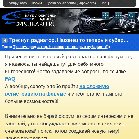
Single Sign On provided by
vBSSO
1
2
3
4
5
6
7
8
9
10
11
12
13
14
15
16
17
18
19
20
21
22
23
24
25
26
27
28
29
30
31
32
33
34
35
36
37
38
39
40
41
42
43
Треснул радиатор. Наконец то теперь я субарист :)))
Тема:
Треснул радиатор. Наконец то теперь я субарист :)))
Привет, если ты в первый раз попал на наш форум, то,
я надеюсь, ты найдешь тут для себя много
интересного! Часто задаваемые вопросы по ссылке
FAQ
.
А вообще, советую тебе пройти
не сложную
регистрацию на форуме
и у тебя станет намного
больше возможностей!
Внимательно выбирай форум по своим интересам и не
забывай, у нас обсуждалось уже много всяких тем...
сначала юзай поиск, потом создавай новую тему!
Добро пожаловать!