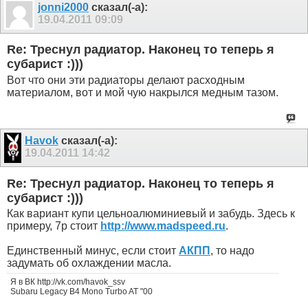
jonni2000
сказал(-а):
19.04.2011
09:09
Re: Треснул радиатор. Наконец то теперь я
субарист :)))
Вот что они эти радиаторы делают расходным
материалом, вот и мой чую накрылся медным тазом.
Havok
сказал(-а):
19.04.2011
14:42
Re: Треснул радиатор. Наконец то теперь я
субарист :)))
Как вариант купи цельноалюминиевый и забудь. Здесь к
примеру, 7р стоит
http://www.madspeed.ru
.
Единственный минус, если стоит
АКПП
, то надо
задумать об охлаждении масла.
Я в ВК http://vk.com/havok_ssv
Subaru Legacy B4 Mono Turbo AT "00