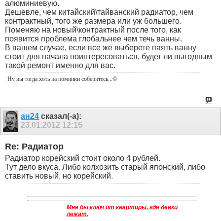
алюминиевую.
Дешевле, чем китайский\тайванский радиатор, чем
контрактный, того же размера или уж большего.
Поменяю на новый\контрактный после того, как
появится проблема глобальнее чем течь ванны.
В вашем случае, если все же выберете паять ванну
стоит для начала поинтересоваться, будет ли выгодным
такой ремонт именно для вас.
Ну вы тогда хоть на поминки соберитесь
...©
ан24
сказал(-а):
23.01.2012
12:15
Re: Радиатор
Радиатор корейский стоит около 4 рублей.
Тут дело вкуса. Либо колхозить старый японский, либо
ставить новый, но корейский.
Мне бы ключ от квартиры, где девки
лежат.