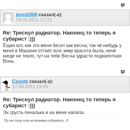
jonni2000
сказал(-а):
19.04.2011
17:22
Re: Треснул радиатор. Наконец то теперь я
субарист :)))
Ёщин кот, как это меня бесит как весна, так чё-нибудь у
меня в Машине оттает, всю зиму красота была, ничё
нигде не текло, тут на тебе Весна здрасте подкапотная
Вонь.
Coyote
сказал(-а):
17.08.2011
19:05
Re: Треснул радиатор. Наконец то теперь я
субарист :)))
Эх грусть-пичалька и на меня напала.
Ну вы тогда хоть на поминки соберитесь
...©