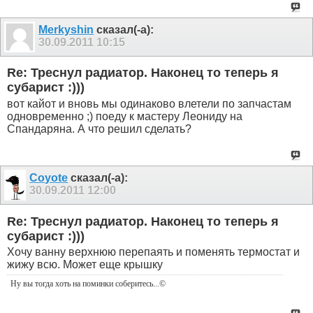
Merkyshin
сказал(-а):
30.09.2011
10:15
Re: Треснул радиатор. Наконец то теперь я
субарист :)))
вот кайот и вновь мы одинаково влетели по запчастам
одновременно ;) поеду к мастеру Леониду на
Спандаряна. А что решил сделать?
Coyote
сказал(-а):
30.09.2011
12:00
Re: Треснул радиатор. Наконец то теперь я
субарист :)))
Хочу ванну верхнюю перепаять и поменять термостат и
жижу всю. Может еще крышку
Ну вы тогда хоть на поминки соберитесь
...©