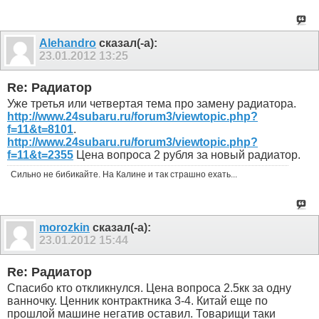
Alehandro
сказал(-а):
23.01.2012
13:25
Re: Радиатор
Уже третья или четвертая тема про замену радиатора.
http://www.24subaru.ru/forum3/viewtopic.php?
f=11&t=8101
.
http://www.24subaru.ru/forum3/viewtopic.php?
f=11&t=2355
Цена вопроса 2 рубля за новый радиатор.
Сильно не бибикайте. На Калине и так страшно ехать...
morozkin
сказал(-а):
23.01.2012
15:44
Re: Радиатор
Спасибо кто откликнулся. Цена вопроса 2.5кк за одну
ванночку. Ценник контрактника 3-4. Китай еще по
прошлой машине негатив оставил. Товарищи таки