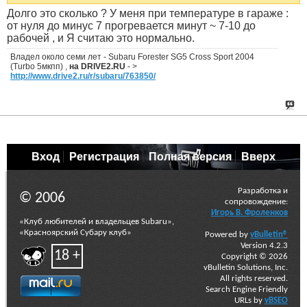
Долго это сколько ? У меня при температуре в гараже :
от нуля до минус 7 прогревается минут ~ 7-10 до
рабочей , и Я считаю это нормально.
Владел около семи лет - Subaru Forester SG5 Cross Sport 2004
(Turbo 5мкпп) ,
на DRIVE2.RU
- >
http://www.drive2.ru/r/subaru/763850/
Вход
Регистрация
Полная версия
Вверх
Разработка и
© 2006
сопровождение:
Игорь В. Фроленков
«Клуб любителей и владельцев Subaru»,
«Красноярский Субару клуб»
Powered by
vBulletin®
Version 4.2.3
18 +
Copyright © 2026
vBulletin Solutions, Inc.
All rights reserved.
Search Engine Friendly
URLs by
vBSEO