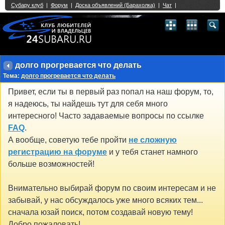
Single Sign On provided by
vBSSO
1
2
3
4
5
6
7
8
9
10
11
12
13
14
15
16
17
18
19
20
21
22
23
24
25
26
27
28
29
30
31
32
33
34
35
36
37
38
39
40
41
42
43
долго прогревается что делать
Тема:
долго прогревается что делать
Привет, если ты в первый раз попал на наш форум, то,
я надеюсь, ты найдешь тут для себя много
интересного! Часто задаваемые вопросы по ссылке
FAQ
.
А вообще, советую тебе пройти
не сложную
регистрацию на форуме
и у тебя станет намного
больше возможностей!
Внимательно выбирай форум по своим интересам и не
забывай, у нас обсуждалось уже много всяких тем...
сначала юзай поиск, потом создавай новую тему!
Добро пожаловать!