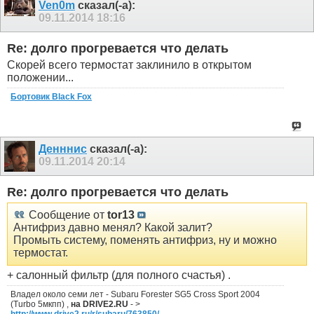
Ven0m
сказал(-а):
09.11.2014
18:16
Re: долго прогревается что делать
Скорей всего термостат заклинило в открытом
положении...
Бортовик Black Fox
Денннис
сказал(-а):
09.11.2014
20:14
Re: долго прогревается что делать
Сообщение от
tor13
Антифриз давно менял? Какой залит?
Промыть систему, поменять антифриз, ну и можно
термостат.
+ салонный фильтр (для полного счастья) .
Владел около семи лет - Subaru Forester SG5 Cross Sport 2004
(Turbo 5мкпп) ,
на DRIVE2.RU
- >
http://www.drive2.ru/r/subaru/763850/