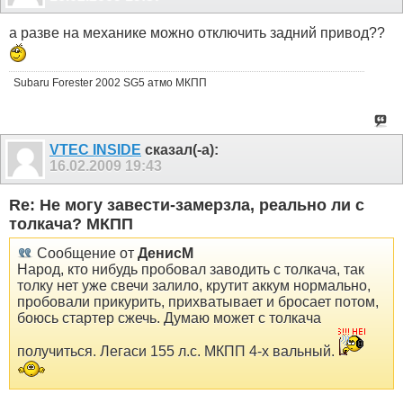
а разве на механике можно отключить задний привод??
Subaru Forester 2002 SG5 атмо МКПП
VTEC INSIDE
сказал(-а):
16.02.2009
19:43
Re: Не могу завести-замерзла, реально ли с
толкача? МКПП
Сообщение от
ДенисМ
Народ, кто нибудь пробовал заводить с толкача, так
толку нет уже свечи залило, крутит аккум нормально,
пробовали прикурить, прихватывает и бросает потом,
боюсь стартер сжечь. Думаю может с толкача
получиться. Легаси 155 л.с. МКПП 4-х вальный.