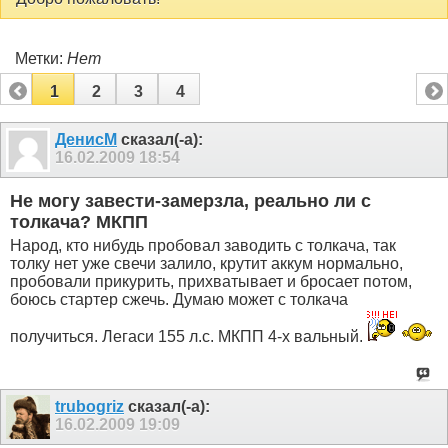
Метки:
Нет
1
2
3
4
ДенисМ
сказал(-а):
16.02.2009
18:54
Не могу завести-замерзла, реально ли с
толкача? МКПП
Народ, кто нибудь пробовал заводить с толкача, так
толку нет уже свечи залило, крутит аккум нормально,
пробовали прикурить, прихватывает и бросает потом,
боюсь стартер сжечь. Думаю может с толкача
получиться. Легаси 155 л.с. МКПП 4-х вальный.
trubogriz
сказал(-а):
16.02.2009
19:09