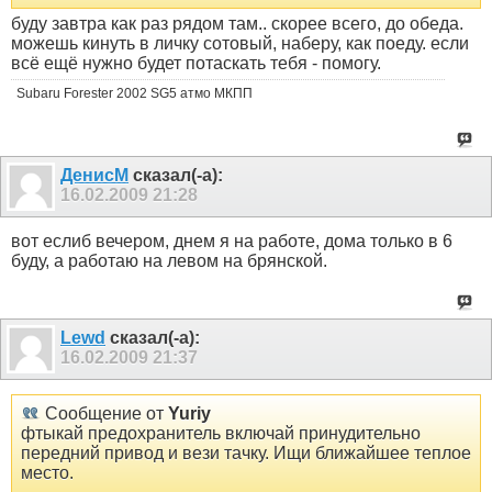
буду завтра как раз рядом там.. скорее всего, до обеда.
можешь кинуть в личку сотовый, наберу, как поеду. если
всё ещё нужно будет потаскать тебя - помогу.
Subaru Forester 2002 SG5 атмо МКПП
ДенисМ
сказал(-а):
16.02.2009
21:28
вот еслиб вечером, днем я на работе, дома только в 6
буду, а работаю на левом на брянской.
Lewd
сказал(-а):
16.02.2009
21:37
Сообщение от
Yuriy
фтыкай предохранитель включай принудительно
передний привод и вези тачку. Ищи ближайшее теплое
место.