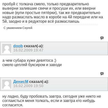
пробуй с толкача смело, только предварительно
выверни залившие свечи и просуши их, или вверни
новые (купи простые пятёрки), так же предварительно
надо размаслать масло в коробе на 4й передаче или на
5й, заодно и в редукторе всё размаслаешь
С уважением Сергей.
doob
сказал(-а):
16.02.2009
19:47
а чем субара хуже девятоса ;)
смело цепляй буксиром и заводи
ДенисМ
сказал(-а):
16.02.2009
19:50
ну ладно, буду пробовать завтра. сегодня уже никто не
соглаисться меня толкать, если и завтра кто нибудь
согласится.