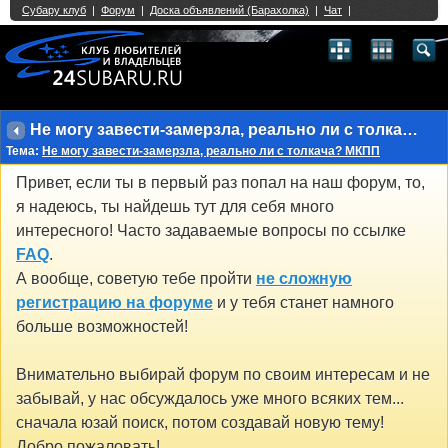
Single Sign On provided by
vBSSO
1
2
3
4
5
6
7
8
9
10
11
12
13
14
15
16
17
18
19
20
21
22
23
24
25
26
27
28
29
30
31
32
33
34
35
36
37
38
39
40
41
42
43
Не могу завести-замерзла, реально ли с толкача? МКПП
Тема:
Не могу завести-замерзла, реально ли с толкача? МКПП
Привет, если ты в первый раз попал на наш форум, то,
я надеюсь, ты найдешь тут для себя много
интересного! Часто задаваемые вопросы по ссылке
FAQ
.
А вообще, советую тебе пройти
не сложную
регистрацию на форуме
и у тебя станет намного
больше возможностей!
Внимательно выбирай форум по своим интересам и не
забывай, у нас обсуждалось уже много всяких тем...
сначала юзай поиск, потом создавай новую тему!
Добро пожаловать!