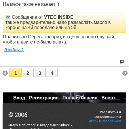
На мехе такое не канает :)
Сообщение от
VTEC INSIDE
так же предварительно надо размаслать масло в
коробе на 4й передаче или на 5й
Правильно Серега говорит, и сцепу плавно опускай,
чтобы в двиге не было рывка.
Я на Drive2
1
2
3
4
Вход
Регистрация
Полная версия
Вверх
Разработка и
© 2006
сопровождение:
Игорь В. Фроленков
«Клуб любителей и владельцев Subaru»,