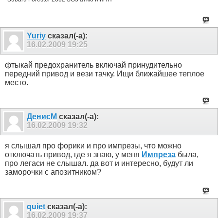
Yuriy
сказал(-а):
16.02.2009
19:25
фтыкай предохранитель включай принудительно
передний привод и вези тачку. Ищи ближайшее теплое
место.
ДенисМ
сказал(-а):
16.02.2009
19:32
я слышал про форики и про импрезы, что можно
отключать привод, где я знаю, у меня
Импреза
была,
про легаси не слышал. да вот и интересно, будут ли
заморочки с апозитником?
quiet
сказал(-а):
16.02.2009
19:37