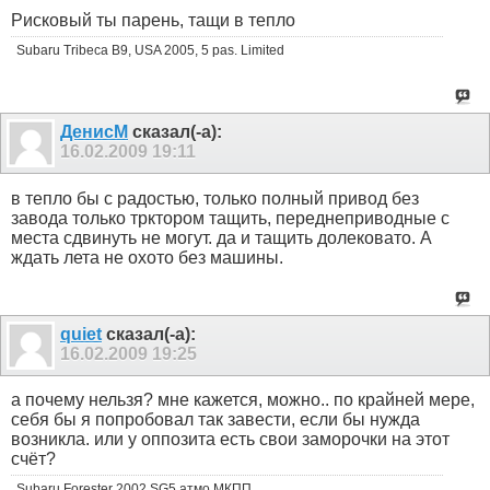
Рисковый ты парень, тащи в тепло
Subaru Tribeca B9, USA 2005, 5 pas. Limited
ДенисМ
сказал(-а):
16.02.2009
19:11
в тепло бы с радостью, только полный привод без
завода только трктором тащить, переднеприводные с
места сдвинуть не могут. да и тащить долековато. А
ждать лета не охото без машины.
quiet
сказал(-а):
16.02.2009
19:25
а почему нельзя? мне кажется, можно.. по крайней мере,
себя бы я попробовал так завести, если бы нужда
возникла. или у оппозита есть свои заморочки на этот
счёт?
Subaru Forester 2002 SG5 атмо МКПП