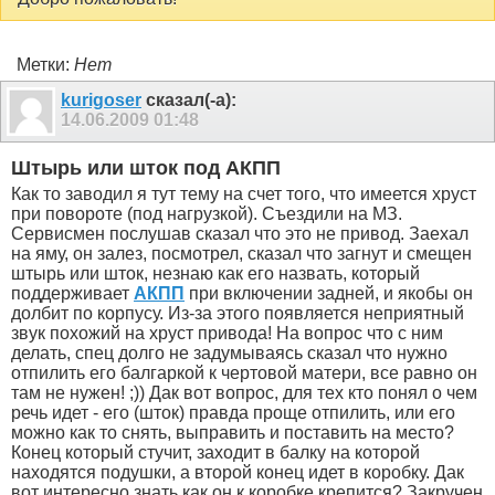
Метки:
Нет
kurigoser
сказал(-а):
14.06.2009
01:48
Штырь или шток под АКПП
Как то заводил я тут тему на счет того, что имеется хруст
при повороте (под нагрузкой). Съездили на МЗ.
Сервисмен послушав сказал что это не привод. Заехал
на яму, он залез, посмотрел, сказал что загнут и смещен
штырь или шток, незнаю как его назвать, который
поддерживает
АКПП
при включении задней, и якобы он
долбит по корпусу. Из-за этого появляется неприятный
звук похожий на хруст привода! На вопрос что с ним
делать, спец долго не задумываясь сказал что нужно
отпилить его балгаркой к чертовой матери, все равно он
там не нужен! ;)) Дак вот вопрос, для тех кто понял о чем
речь идет - его (шток) правда проще отпилить, или его
можно как то снять, выправить и поставить на место?
Конец который стучит, заходит в балку на которой
находятся подушки, а второй конец идет в коробку. Дак
вот интересно знать как он к коробке крепится? Закручен