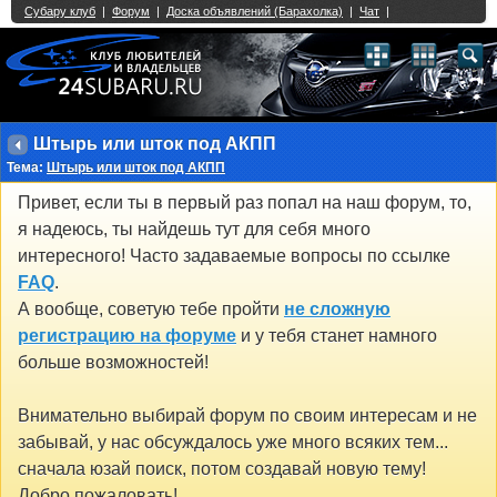
Single Sign On provided by
vBSSO
1
2
3
4
5
6
7
8
9
10
11
12
13
14
15
16
17
18
19
20
21
22
23
24
25
26
27
28
29
30
31
32
33
34
35
36
37
38
39
40
41
42
43
Штырь или шток под АКПП
Тема:
Штырь или шток под АКПП
Привет, если ты в первый раз попал на наш форум, то,
я надеюсь, ты найдешь тут для себя много
интересного! Часто задаваемые вопросы по ссылке
FAQ
.
А вообще, советую тебе пройти
не сложную
регистрацию на форуме
и у тебя станет намного
больше возможностей!
Внимательно выбирай форум по своим интересам и не
забывай, у нас обсуждалось уже много всяких тем...
сначала юзай поиск, потом создавай новую тему!
Добро пожаловать!