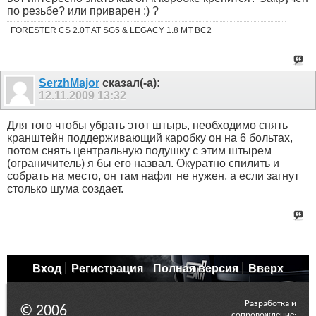
по резьбе? или приварен ;) ?
FORESTER CS 2.0T AT SG5 & LEGACY 1.8 MT BC2
SerzhMajor
сказал(-а):
12.11.2009
13:32
Для того чтобы убрать этот штырь, необходимо снять
кранштейн поддерживающий каробку он на 6 больтах,
потом снять центральную подушку с этим штырем
(ограничитель) я бы его назвал. Окуратно спилить и
собрать на место, он там нафиг не нужен, а если загнут
столько шума создает.
Вход
Регистрация
Полная версия
Вверх
Разработка и
© 2006
сопровождение: