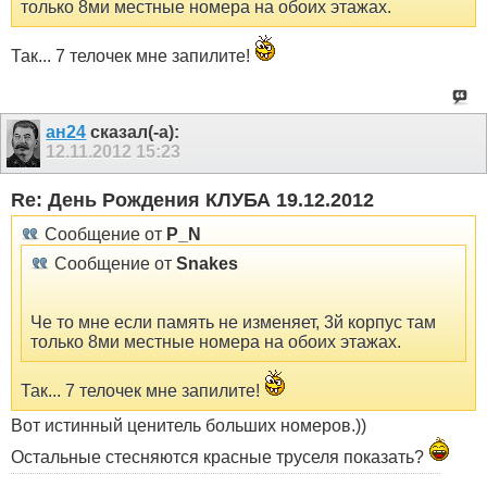
только 8ми местные номера на обоих этажах.
Так... 7 телочек мне запилите!
ан24
сказал(-а):
12.11.2012
15:23
Re: День Рождения КЛУБА 19.12.2012
Сообщение от
P_N
Сообщение от
Snakes
Че то мне если память не изменяет, 3й корпус там
только 8ми местные номера на обоих этажах.
Так... 7 телочек мне запилите!
Вот истинный ценитель больших номеров.))
Остальные стесняются красные труселя показать?