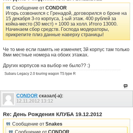
Сообщение от
CONDOR
Игорь созвонился с Гренадой, договорился о броне на
15 декабря 3-го корпуса, 1-ый этаж. 400 рублей за
койка-место (30 мест) + 1000 за холл. Итого 13000.
Начинаем сбор средств. Господа модераторы,
прикрепите плиз данные наверху страницы!
Че то мне если память не изменяет, 3й корпус там только
8ми местные номера на обоих этажах.
Других корпусов на выбор не было?? :)
Subaru Legacy 2.0 touring wagon TS type R
CONDOR
сказал(-а):
12.11.2012
13:12
Re: День Рождения КЛУБА 19.12.2012
Сообщение от
Snakes
Сообщение от
CONDOR