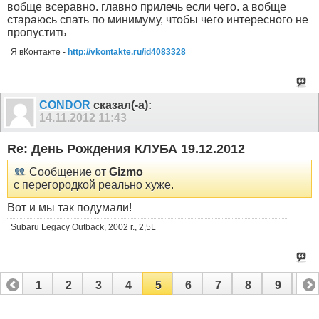
вобще всеравно. главно прилечь если чего. а вобще
стараюсь спать по минимуму, чтобы чего интересного не
пропустить
Я вКонтакте -
http://vkontakte.ru/id4083328
CONDOR
сказал(-а):
14.11.2012
11:43
Re: День Рождения КЛУБА 19.12.2012
Сообщение от
Gizmo
с перегородкой реально хуже.
Вот и мы так подумали!
Subaru Legacy Outback, 2002 г., 2,5L
1
2
3
4
5
6
7
8
9
10
11
12
13
14
15
16