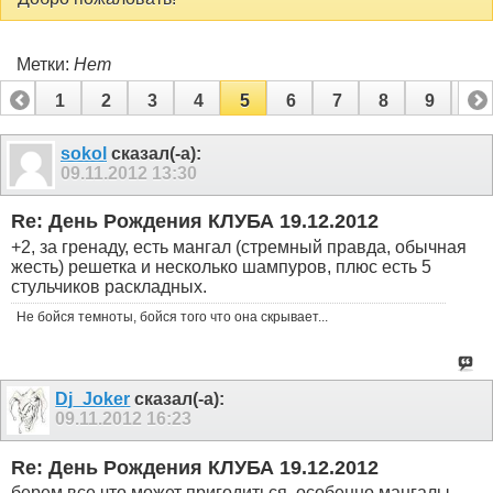
Метки:
Нет
1
2
3
4
5
6
7
8
9
10
11
12
13
14
15
16
sokol
сказал(-а):
09.11.2012
13:30
Re: День Рождения КЛУБА 19.12.2012
+2, за гренаду, есть мангал (стремный правда, обычная
жесть) решетка и несколько шампуров, плюс есть 5
стульчиков раскладных.
Не бойся темноты, бойся того что она скрывает...
Dj_Joker
сказал(-а):
09.11.2012
16:23
Re: День Рождения КЛУБА 19.12.2012
берем все что может пригодиться, особенно мангалы