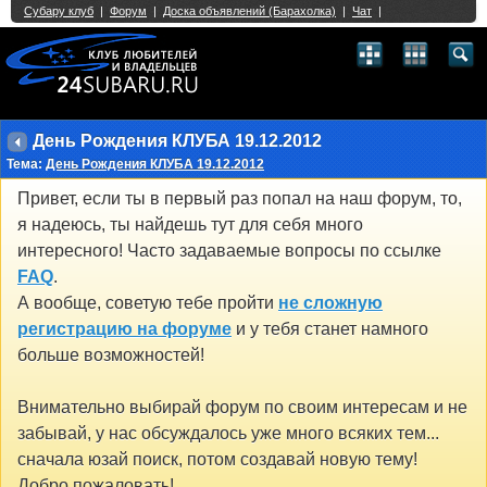
Single Sign On provided by
vBSSO
1
2
3
4
5
6
7
8
9
10
11
12
13
14
15
16
17
18
19
20
21
22
23
24
25
26
27
28
29
30
31
32
33
34
35
36
37
38
39
40
41
42
43
День Рождения КЛУБА 19.12.2012
Тема:
День Рождения КЛУБА 19.12.2012
Привет, если ты в первый раз попал на наш форум, то,
я надеюсь, ты найдешь тут для себя много
интересного! Часто задаваемые вопросы по ссылке
FAQ
.
А вообще, советую тебе пройти
не сложную
регистрацию на форуме
и у тебя станет намного
больше возможностей!
Внимательно выбирай форум по своим интересам и не
забывай, у нас обсуждалось уже много всяких тем...
сначала юзай поиск, потом создавай новую тему!
Добро пожаловать!