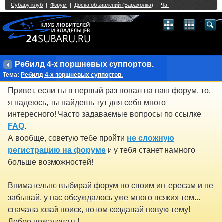
Single Sign On provided by
vBSSO
1
2
3
4
5
6
7
8
9
10
11
12
13
14
15
16
17
18
19
20
21
22
23
24
25
26
27
28
29
30
31
32
33
34
35
36
37
38
39
40
41
42
43
Ребилд 4-х поршневых суппортов.
Тема:
Ребилд 4-х поршневых суппортов.
Привет, если ты в первый раз попал на наш форум, то,
я надеюсь, ты найдешь тут для себя много
интересного! Часто задаваемые вопросы по ссылке
FAQ
.
А вообще, советую тебе пройти
не сложную
регистрацию на форуме
и у тебя станет намного
больше возможностей!
Внимательно выбирай форум по своим интересам и не
забывай, у нас обсуждалось уже много всяких тем...
сначала юзай поиск, потом создавай новую тему!
Добро пожаловать!