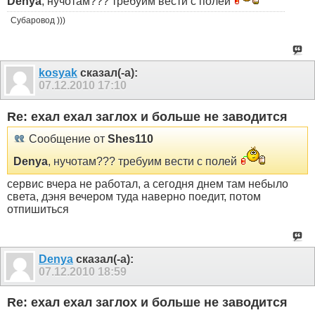
Denya
, нучотам??? требуим вести с полей
Субаровод )))
kosyak
сказал(-а):
07.12.2010
17:10
Re: ехал ехал заглох и больше не заводится
Сообщение от
Shes110
Denya
, нучотам??? требуим вести с полей
сервис вчера не работал, а сегодня днем там небыло
света, дэня вечером туда наверно поедит, потом
отпишиться
Denya
сказал(-а):
07.12.2010
18:59
Re: ехал ехал заглох и больше не заводится