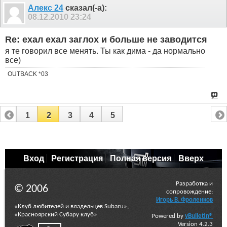
Алекс 24
сказал(-а):
08.12.2010
23:24
Re: ехал ехал заглох и больше не заводится
я те говорил все менять. Ты как дима - да нормально
все)
OUTBACK *03
1
2
3
4
5
Вход
Регистрация
Полная версия
Вверх
Разработка и
© 2006
сопровождение:
Игорь В. Фроленков
«Клуб любителей и владельцев Subaru»,
«Красноярский Субару клуб»
Powered by
vBulletin®
Version 4.2.3