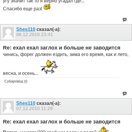
угу значит так то я верно угадал где...
Спасибо еще раз!
Shes110
сказал(-а):
06.12.2010
23:41
Re: ехал ехал заглох и больше не заводится
чинись, форег должен ездить, зима его время, как и лето,
весна, и осень...
Субаровод )))
Shes110
сказал(-а):
07.12.2010
11:29
Re: ехал ехал заглох и больше не заводится