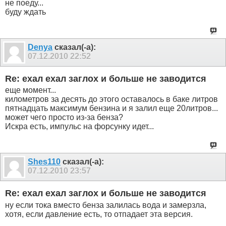
не поеду...
буду ждать
Denya
сказал(-а):
07.12.2010
22:52
Re: ехал ехал заглох и больше не заводится
еще момент...
километров за десять до этого оставалось в баке литров
пятнадцать максимум бензина и я залил еще 20литров...
может чего просто из-за бенза?
Искра есть, импульс на форсунку идет...
Shes110
сказал(-а):
07.12.2010
23:57
Re: ехал ехал заглох и больше не заводится
ну если тока вместо бенза залилась вода и замерзла,
хотя, если давление есть, то отпадает эта версия.