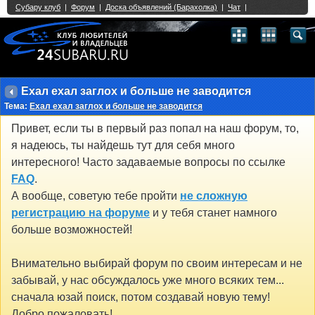
Single Sign On provided by
vBSSO
1
2
3
4
5
6
7
8
9
10
11
12
13
14
15
16
17
18
19
20
21
22
23
24
25
26
27
28
29
30
31
32
33
34
35
36
37
38
39
40
41
42
43
Ехал ехал заглох и больше не заводится
Тема:
Ехал ехал заглох и больше не заводится
Привет, если ты в первый раз попал на наш форум, то,
я надеюсь, ты найдешь тут для себя много
интересного! Часто задаваемые вопросы по ссылке
FAQ
.
А вообще, советую тебе пройти
не сложную
регистрацию на форуме
и у тебя станет намного
больше возможностей!
Внимательно выбирай форум по своим интересам и не
забывай, у нас обсуждалось уже много всяких тем...
сначала юзай поиск, потом создавай новую тему!
Добро пожаловать!