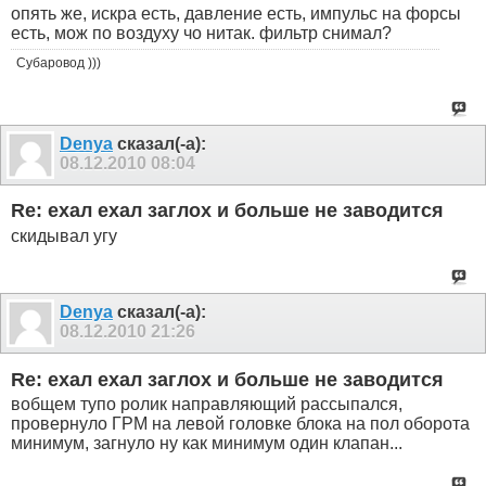
опять же, искра есть, давление есть, импульс на форсы
есть, мож по воздуху чо нитак. фильтр снимал?
Субаровод )))
Denya
сказал(-а):
08.12.2010
08:04
Re: ехал ехал заглох и больше не заводится
скидывал угу
Denya
сказал(-а):
08.12.2010
21:26
Re: ехал ехал заглох и больше не заводится
вобщем тупо ролик направляющий рассыпался,
провернуло ГРМ на левой головке блока на пол оборота
минимум, загнуло ну как минимум один клапан...