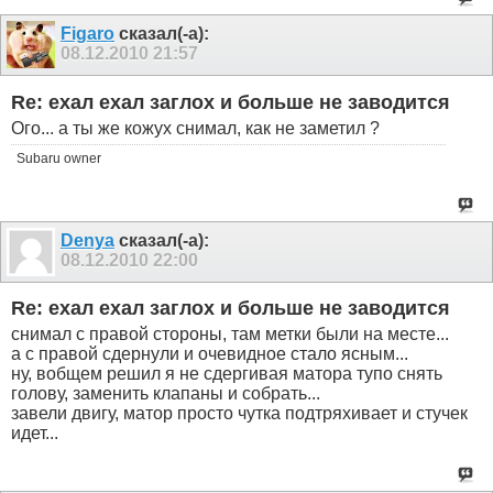
Figaro
сказал(-а):
08.12.2010
21:57
Re: ехал ехал заглох и больше не заводится
Ого... а ты же кожух снимал, как не заметил ?
Subaru owner
Denya
сказал(-а):
08.12.2010
22:00
Re: ехал ехал заглох и больше не заводится
снимал с правой стороны, там метки были на месте...
а с правой сдернули и очевидное стало ясным...
ну, вобщем решил я не сдергивая матора тупо снять
голову, заменить клапаны и собрать...
завели двигу, матор просто чутка подтряхивает и стучек
идет...