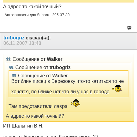
А адрес то какой точный?
Автозапчасти для Subaru - 295-37-89.
trubogriz
сказал(-а):
06.11.2007
10:40
Сообщение от
Walker
Сообщение от
trubogriz
Сообщение от
Walker
Вот блин писец в Березовку что-то катиться то не
хочется, по ближе нет что ли у нас в городе
Там представители лавра
А адрес то какой точный?
ИП Шалыгин В.Н.
адрес: п. Березовка, ул. Дзержинского, 27