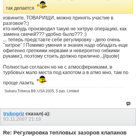
так делается
извините. ТОВАРИЩИ, можно принять участие в
разговое?:)
кто-нибудь производил такую не хитрую операцию, как
замена свечей??? удобно было??? :)
... теперь представте себе регулировку - дело очень
"хитрое" ! Помимо умения и знания надо обладать еще
офигенно грепкими нервами и невероятно гибкими
руками:), поэтому стоить должно прилично...[/quote]
Полностью согласен но не с атмосферниками, в
турбовых мало места под капотом а в атмо мно, там по
проще лазить
Subaru Tribeca B9, USA 2005, 5 pas. Limited
trubogriz
сказал(-а):
03.11.2007
21:19
Re: Регулировка тепловых зазоров клапанов