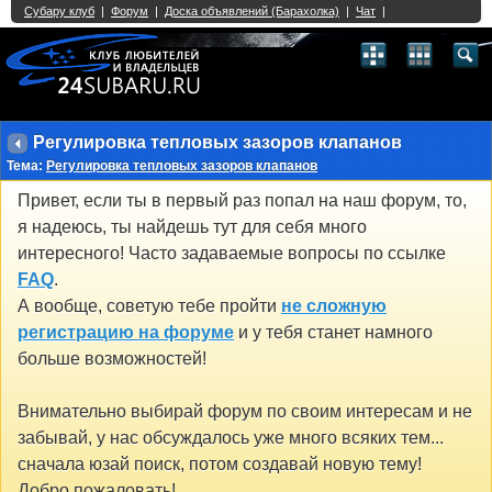
Single Sign On provided by
vBSSO
1
2
3
4
5
6
7
8
9
10
11
12
13
14
15
16
17
18
19
20
21
22
23
24
25
26
27
28
29
30
31
32
33
34
35
36
37
38
39
40
41
42
43
Регулировка тепловых зазоров клапанов
Тема:
Регулировка тепловых зазоров клапанов
Привет, если ты в первый раз попал на наш форум, то,
я надеюсь, ты найдешь тут для себя много
интересного! Часто задаваемые вопросы по ссылке
FAQ
.
А вообще, советую тебе пройти
не сложную
регистрацию на форуме
и у тебя станет намного
больше возможностей!
Внимательно выбирай форум по своим интересам и не
забывай, у нас обсуждалось уже много всяких тем...
сначала юзай поиск, потом создавай новую тему!
Добро пожаловать!