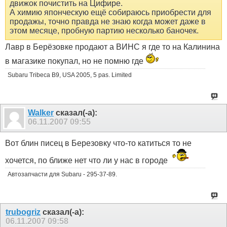
движок почистить на Цифире.
А химию японческую ещё собираюсь приобрести для
продажы, точно правда не знаю когда может даже в
этом месяце, пробную партию несколько баночек.
Лавр в Берёзовке продают а ВИНС я где то на Калинина
в магазике покупал, но не помню где
Subaru Tribeca B9, USA 2005, 5 pas. Limited
Walker
сказал(-а):
06.11.2007
09:55
Вот блин писец в Березовку что-то катиться то не
хочется, по ближе нет что ли у нас в городе
Автозапчасти для Subaru - 295-37-89.
trubogriz
сказал(-а):
06.11.2007
09:58