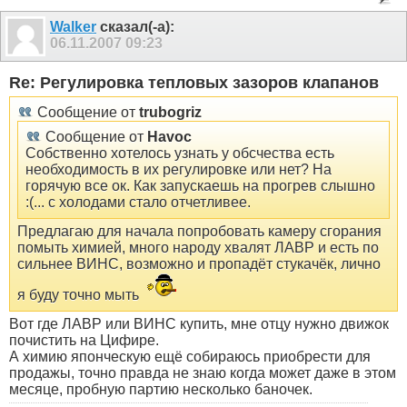
Walker
сказал(-а):
06.11.2007
09:23
Re: Регулировка тепловых зазоров клапанов
Сообщение от
trubogriz
Сообщение от
Havoc
Собственно хотелось узнать у обсчества есть
необходимость в их регулировке или нет? На
горячую все ок. Как запускаешь на прогрев слышно
:(... с холодами стало отчетливее.
Предлагаю для начала попробовать камеру сгорания
помыть химией, много народу хвалят ЛАВР и есть по
сильнее ВИНС, возможно и пропадёт стукачёк, лично
я буду точно мыть
Вот где ЛАВР или ВИНС купить, мне отцу нужно движок
почистить на Цифире.
А химию японческую ещё собираюсь приобрести для
продажы, точно правда не знаю когда может даже в этом
месяце, пробную партию несколько баночек.