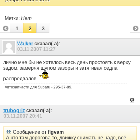
Метки:
Нет
1
2
3
Walker
сказал(-а):
03.11.2007
11:27
лично мне бы не хотелось весь день простоять к верху
задом, замеряя щупом зазоры и затягивая седла
распредвалов
Автозапчасти для Subaru - 295-37-89.
trubogriz
сказал(-а):
03.11.2007
20:41
Сообщение от
figvam
А что там дорогова то, движку снимать не надо, всё