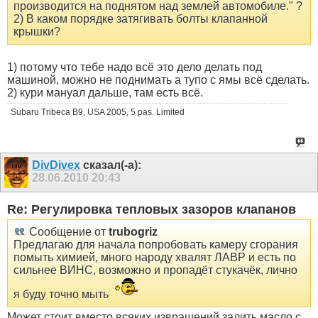
производится на поднятом над землей автомобиле." ?
2) В каком порядке затягивать болты клапанной
крышки?
1) потому что тебе надо всё это дело делать под
машиной, можно не поднимать а тупо с ямы всё сделать.
2) кури мануал дальше, там есть всё.
Subaru Tribeca B9, USA 2005, 5 pas. Limited
DivDivex
сказал(-а):
28.06.2010
20:43
Re: Регулировка тепловых зазоров клапанов
Сообщение от
trubogriz
Предлагаю для начала попробовать камеру сгорания
помыть химией, много народу хвалят ЛАВР и есть по
сильнее ВИНС, возможно и пропадёт стукачёк, лично
я буду точно мыть
Может стоит вместо всяких извращений залить масло с