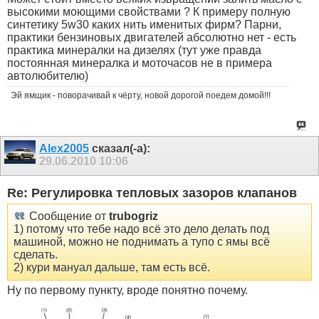
высокими моющими свойствами ? К примеру полную
синтетику 5w30 каких нить именитых фирм? Парни,
практики бензиновых двигателей абсолютно нет - есть
практика минералки на дизелях (тут уже правда
постоянная минералка и моточасов не в примера
автолюбителю)
Эй ямщик - поворачивай к чёрту, новой дорогой поедем домой!!!
Alex2005
сказал(-а):
29.06.2010
10:06
Re: Регулировка тепловых зазоров клапанов
Сообщение от
trubogriz
1) потому что тебе надо всё это дело делать под
машиной, можно не поднимать а тупо с ямы всё
сделать.
2) кури мануал дальше, там есть всё.
Ну по первому пункту, вроде понятно почему.