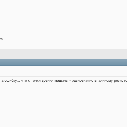
тв.
а ошибку... что с точки зрения машины - равнозначно впаянному резистору