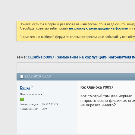
Привет, если ты в первый раз попал на наш форум, то, я надеюсь, ты на
А вообще, советую тебе пройти
не сложную регистрацию на форуме
и у 
Внимательно выбирай форум по своим интересам и не забывай, у нас обсу
Тема:
Ошибка p0037 - замыкание на корпус цепи нагревателя п
21.12.2010,
05:18
Re: Ошибка P0037
Denya
Почти освоился
вот смотри! там два черных..
я просто возле фишки их ого
Регистрация
02.07.2009
не обрезая ничего?
Сообщений
209