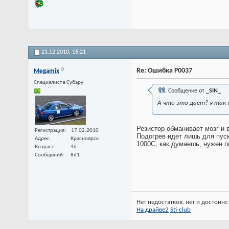
21.12.2010,
16:21
Re: Ошибка P0037
Megamix
Специалист в Субару
Сообщение от
_SIN_
А что это дает? я так 
Резистор обманивает мозг и в
Регистрация
17.02.2010
Подогрев идет лишь для пус
Адрес
Красноярск
1000С, как думаешь, нужен п
Возраст
46
Сообщений
861
Нет недостатков, нет и достоинс
На драйве2
Sti-club