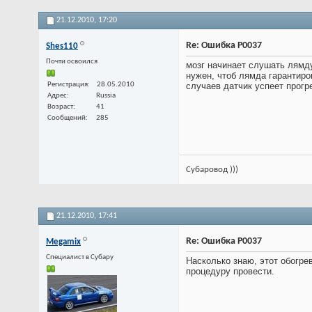
21.12.2010,
17:20
Re: Ошибка P0037
Shes110
Почти освоился
мозг начинает слушать лямду
нужен, чтоб лямда гарантиро
Регистрация
28.05.2010
случаев датчик успеет прогр
Адрес
Russia
Возраст
41
Сообщений
285
Субаровод )))
21.12.2010,
17:41
Re: Ошибка P0037
Megamix
Специалист в Субару
Насколько знаю, этот обогре
процедуру провести.