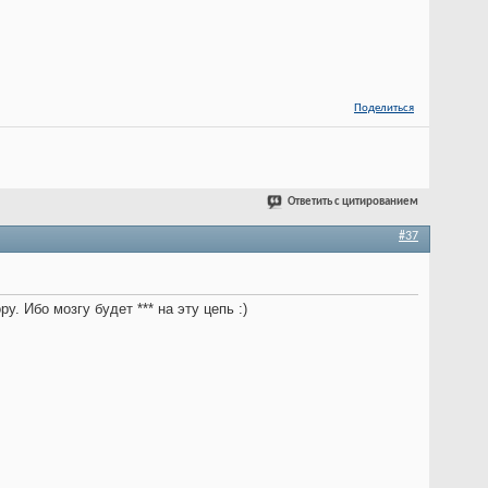
Поделиться
Ответить с цитированием
#37
. Ибо мозгу будет *** на эту цепь :)