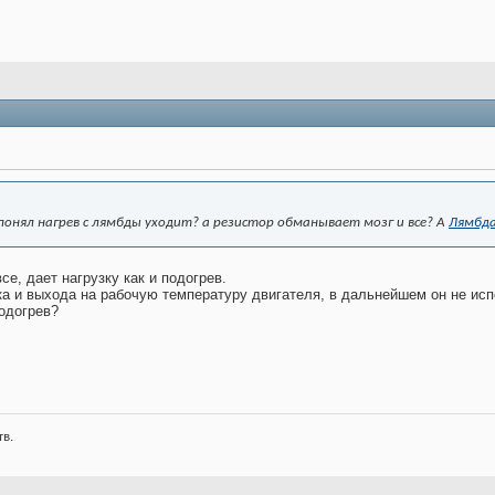
понял нагрев с лямбды уходит? а резистор обманывает мозг и все? А
Лямбд
се, дает нагрузку как и подогрев.
ка и выхода на рабочую температуру двигателя, в дальнейшем он не ис
одогрев?
тв.