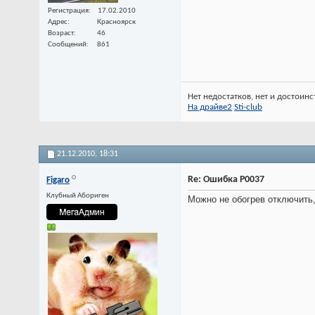
Регистрация
17.02.2010
Адрес
Красноярск
Возраст
46
Сообщений
861
Нет недостатков, нет и достоинс
На драйве2
Sti-club
21.12.2010,
18:31
Re: Ошибка P0037
Figaro
Клубный Абориген
Можно не обогрев отключить, 