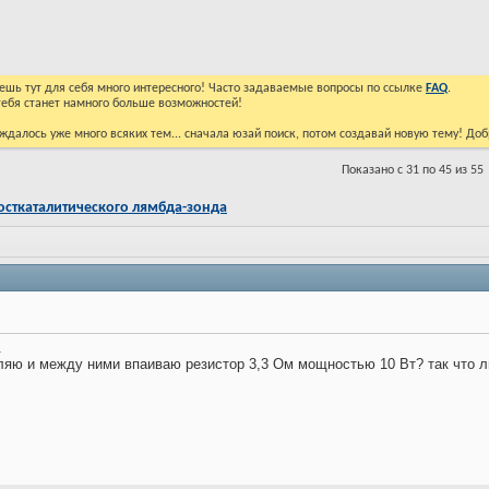
йдешь тут для себя много интересного! Часто задаваемые вопросы по ссылке
FAQ
.
тебя станет намного больше возможностей!
ждалось уже много всяких тем... сначала юзай поиск, потом создавай новую тему! До
Показано с 31 по 45 из 55
осткаталитического лямбда-зонда
.
ляю и между ними впаиваю резистор 3,3 Ом мощностью 10 Вт? так что л