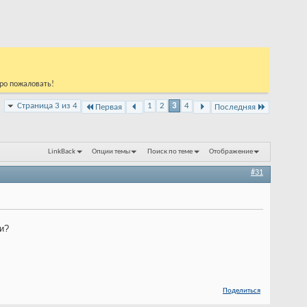
бро пожаловать!
Страница 3 из 4
1
2
3
4
Первая
Последняя
LinkBack
Опции темы
Поиск по теме
Отображение
#31
и?
Поделиться