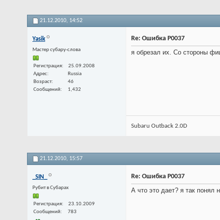
21.12.2010,
14:52
Re: Ошибка P0037
Yasik
Мастер субару-слова
я обрезал их. Со стороны фи
Регистрация
25.09.2008
Адрес
Russia
Возраст
46
Сообщений
1,432
Subaru Outback 2.0D
21.12.2010,
15:57
Re: Ошибка P0037
_SIN_
Рубит в Субарах
А что это дает? я так понял
Регистрация
23.10.2009
Сообщений
783