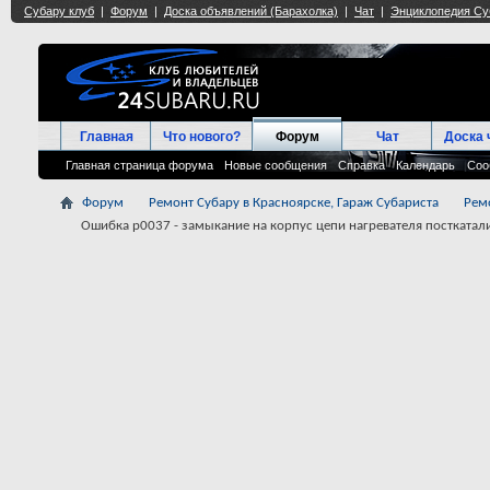
Главная
Что нового?
Форум
Чат
Доска 
Главная страница форума
Новые сообщения
Справка
Календарь
Соо
Форум
Ремонт Субару в Красноярске, Гараж Субариста
Рем
Ошибка p0037 - замыкание на корпус цепи нагревателя посткатал