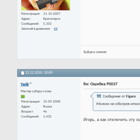
Регистрация
21.10.2007
Адрес
Красноярск
Сообщений
5,332
Записей в дневнике
43
Subaru owner
21.12.2010,
20:09
Re: Ошибка P0037
Yasik
Мастер субару-слова
Сообщение от
Figaro
Регистрация
25.09.2008
Можно не обогрев отклю
Адрес
Russia
Возраст
46
Сообщений
1,432
Игорь, а как отключить эту 