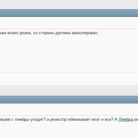
шки впаял резюк, со стороны датчика заизолировал.
 нагрев с лямбды уходит? а резистор обманывает мозг и все? А
Лямбда
ра