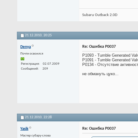
Subaru Outback 2.0D
21.12.2010,
20:25
Re: Ошибка P0037
Denya
Почти освоился
P1093 - Tumble Generated Val
P1091 - Tumble Generated Val
Регистрация
02.07.2009
P0134 - Отсутствие активност
Сообщений
209
не обмануть цуко...
21.12.2010,
22:28
Re: Ошибка P0037
Yasik
Мастер субару-слова