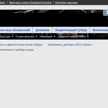
частных объявлений
Дневники
Энциклопедия Субару
Фотоальб
бщество
Опции форума
Навигация
Правила нашего сайта
онт и диагностика узлов Субару
Электрика, датчики и ECU Subaru
итического лямбда-зонда