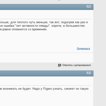
#35
льше, для теплого чуть меньше, так вот, подогрев как раз и
че ошибка "нет активности лямды". короче, в большинстве
се-равно опомнится со временем.
Поделиться
Ответить с цитированием
#36
 возникать не будет. Надо у Figaro узнать, сможет он такую