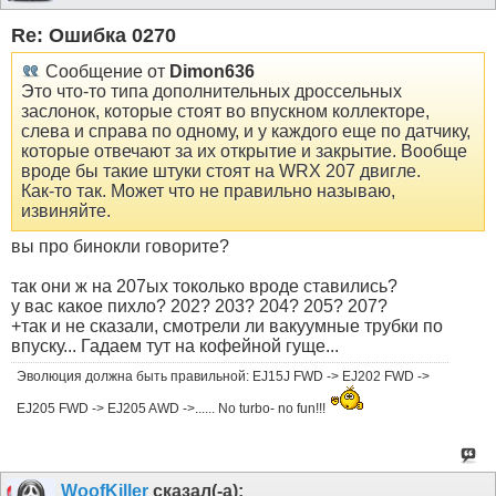
Re: Ошибка 0270
Сообщение от
Dimon636
Это что-то типа дополнительных дроссельных
заслонок, которые стоят во впускном коллекторе,
слева и справа по одному, и у каждого еще по датчику,
которые отвечают за их открытие и закрытие. Вообще
вроде бы такие штуки стоят на WRX 207 двигле.
Как-то так. Может что не правильно называю,
извиняйте.
вы про бинокли говорите?
так они ж на 207ых токолько вроде ставились?
у вас какое пихло? 202? 203? 204? 205? 207?
+так и не сказали, смотрели ли вакуумные трубки по
впуску... Гадаем тут на кофейной гуще...
Эволюция должна быть правильной: EJ15J FWD -> EJ202 FWD ->
EJ205 FWD -> EJ205 AWD ->...... No turbo- no fun!!!
WoofKiller
сказал(-а):