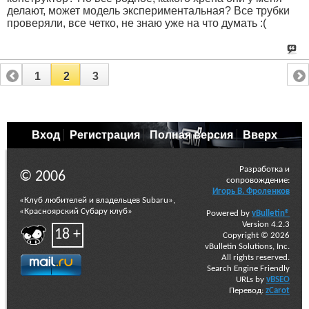
делают, может модель экспериментальная? Все трубки
проверяли, все четко, не знаю уже на что думать :(
1
2
3
Вход
Регистрация
Полная версия
Вверх
Разработка и
© 2006
сопровождение:
Игорь В. Фроленков
«Клуб любителей и владельцев Subaru»,
«Красноярский Субару клуб»
Powered by
vBulletin®
Version 4.2.3
18 +
Copyright © 2026
vBulletin Solutions, Inc.
All rights reserved.
Search Engine Friendly
URLs by
vBSEO
Перевод:
zCarot