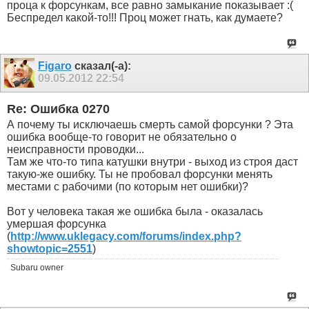
проца к форсункам, все равно замыкание показывает :(
Беспредел какой-то!!! Проц может гнать, как думаете?
Figaro
сказал(-а):
09.05.2012
22:54
Re: Ошибка 0270
А почему ты исключаешь смерть самой форсунки ? Эта
ошибка вообще-то говорит не обязательно о
неисправности проводки...
Там же что-то типа катушки внутри - выход из строя даст
такую-же ошибку. Ты не пробовал форсунки менять
местами с рабочими (по которым нет ошибки)?
Вот у человека такая же ошибка была - оказалась
умершая форсунка
(
http://www.uklegacy.com/forums/index.php?
showtopic=2551
)
Subaru owner