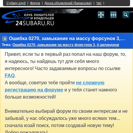
Single Sign On provided by
vBSSO
1
2
3
4
5
6
7
8
9
10
11
12
13
14
15
16
17
18
19
20
21
22
23
24
25
26
27
28
29
30
31
32
33
34
35
36
37
38
39
40
41
42
43
Ошибка 0270, замыкание на массу форсунок 3, 4 цилиндров
Тема:
Ошибка 0270, замыкание на массу форсунок 3, 4 цилиндров
Привет, если ты в первый раз попал на наш форум, то,
я надеюсь, ты найдешь тут для себя много
интересного! Часто задаваемые вопросы по ссылке
FAQ
.
А вообще, советую тебе пройти
не сложную
регистрацию на форуме
и у тебя станет намного
больше возможностей!
Внимательно выбирай форум по своим интересам и не
забывай, у нас обсуждалось уже много всяких тем...
сначала юзай поиск, потом создавай новую тему!
Добро пожаловать!