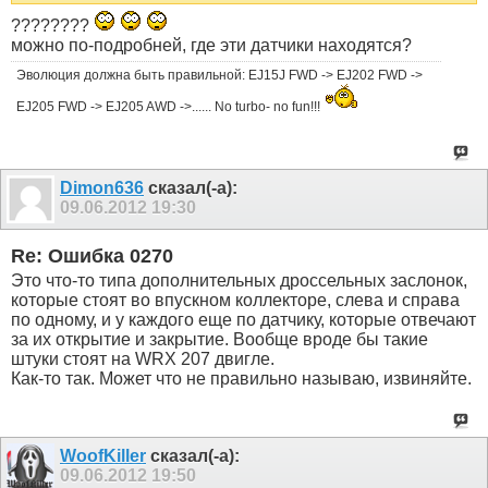
????????
можно по-подробней, где эти датчики находятся?
Эволюция должна быть правильной: EJ15J FWD -> EJ202 FWD ->
EJ205 FWD -> EJ205 AWD ->...... No turbo- no fun!!!
Dimon636
сказал(-а):
09.06.2012
19:30
Re: Ошибка 0270
Это что-то типа дополнительных дроссельных заслонок,
которые стоят во впускном коллекторе, слева и справа
по одному, и у каждого еще по датчику, которые отвечают
за их открытие и закрытие. Вообще вроде бы такие
штуки стоят на WRX 207 двигле.
Как-то так. Может что не правильно называю, извиняйте.
WoofKiller
сказал(-а):
09.06.2012
19:50