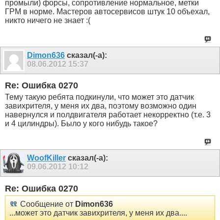
промыли) форсы, сопротивление нормальное, метки
ГРМ в норме. Мастеров автосервисов штук 10 объехал,
никто ничего не знает :(
Dimon636
сказал(-а):
08.06.2012
15:37
Re: Ошибка 0270
Тему такую ребята подкинули, что может это датчик
завихрителя, у меня их два, поэтому возможно один
навернулся и полдвигателя работает некорректно (т.е. 3
и 4 цилиндры). Было у кого нибудь такое?
WoofKiller
сказал(-а):
09.06.2012
10:12
Re: Ошибка 0270
Сообщение от
Dimon636
...может это датчик завихрителя, у меня их два....