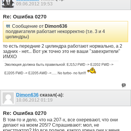
09.06.2012
19:53
Re: Ошибка 0270
Сообщение от
Dimon636
полдвигателя работает некорректно (т.е. 3 и 4
цилиндры)
то есть передние 2 цилиндра работают нормально, а 2
задних - нет... Вот уж точно это не ваши "завехрители"
ИМХО
Эволюция должна быть правильной: EJ15J FWD -> EJ202 FWD ->
EJ205 FWD -> EJ205 AWD ->...... No turbo- no fun!!!
Dimon636
сказал(-а):
10.06.2012
01:19
Re: Ошибка 0270
В том-то и дело, что на 207-х, все охеревают, что они
делают на моем 205!? Спрашивают: мол, не
конструктор? Но все родное, какого хрена они у меня