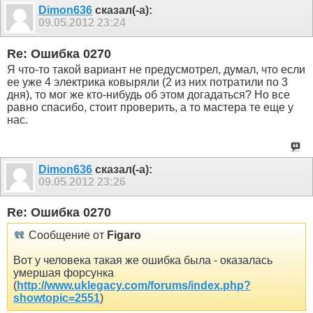
Dimon636
сказал(-а):
09.05.2012
23:24
Re: Ошибка 0270
Я что-то такой вариант не предусмотрел, думал, что если
ее уже 4 электрика ковыряли (2 из них потратили по 3
дня), то мог же кто-нибудь об этом догадаться? Но все
равно спасибо, стоит проверить, а то мастера те еще у
нас.
Dimon636
сказал(-а):
09.05.2012
23:26
Re: Ошибка 0270
Сообщение от
Figaro
Вот у человека такая же ошибка была - оказалась
умершая форсунка
(
http://www.uklegacy.com/forums/index.php?
showtopic=2551
)