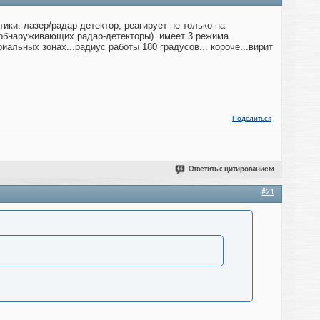
тики: лазер/радар-детектор, реагирует не только на
, обнаруживающих радар-детекторы). имеет 3 режима
альных зонах...радиус работы 180 градусов... короче...вирит
Поделиться
Ответить с цитированием
#21