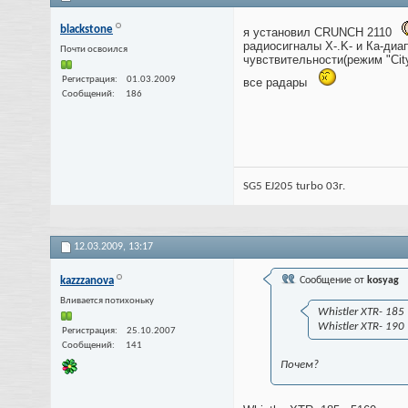
blackstone
я установил CRUNCH 2110
радиосигналы X-.K- и Ка-диа
Почти освоился
чувствительности(режим "Cit
Регистрация
01.03.2009
все радары
Сообщений
186
SG5 EJ205 turbo 03г.
12.03.2009,
13:17
kazzzanova
Сообщение от
kosyag
Вливается потихоньку
Whistler XTR- 185
Whistler XTR- 190
Регистрация
25.10.2007
Сообщений
141
Почем?