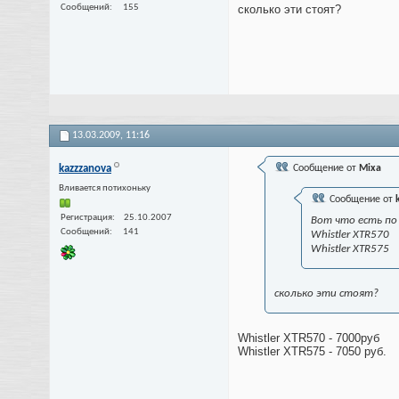
Сообщений
155
сколько эти стоят?
13.03.2009,
11:16
kazzzanova
Сообщение от
Mixa
Вливается потихоньку
Сообщение от
Регистрация
25.10.2007
Вот что есть по
Сообщений
141
Whistler XTR570
Whistler XTR575
сколько эти стоят?
Whistler XTR570 - 7000руб
Whistler XTR575 - 7050 руб.