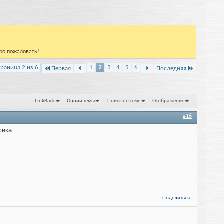
бро пожаловать!
траница 2 из 6
1
2
3
4
5
6
Первая
Последняя
LinkBack
Опции темы
Поиск по теме
Отображение
#16
сика
Поделиться