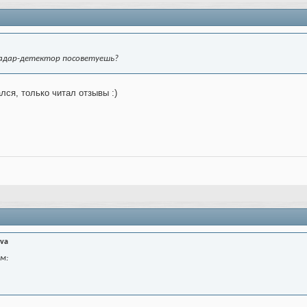
 радар-детектор посоветуешь?
лся, только читал отзывы :)
ova
м: