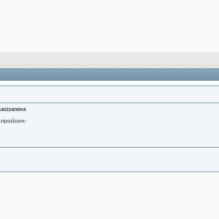
kazzzanova
 прайсам: