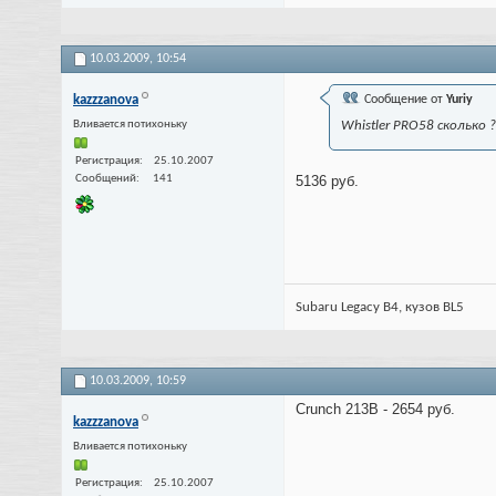
10.03.2009,
10:54
kazzzanova
Сообщение от
Yuriy
Вливается потихоньку
Whistler PRO58 сколько ?
Регистрация
25.10.2007
Сообщений
141
5136 руб.
Subaru Legacy B4, кузов BL5
10.03.2009,
10:59
Crunch 213В - 2654 руб.
kazzzanova
Вливается потихоньку
Регистрация
25.10.2007