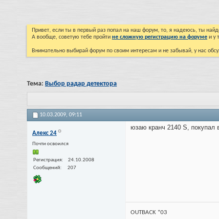
Привет, если ты в первый раз попал на наш форум, то, я надеюсь, ты на
А вообще, советую тебе пройти
не сложную регистрацию на форуме
и у 
Внимательно выбирай форум по своим интересам и не забывай, у нас обсу
Тема:
Выбор радар детектора
10.03.2009,
09:11
юзаю кранч 2140 S, покупал 
Алекс 24
Почти освоился
Регистрация
24.10.2008
Сообщений
207
OUTBACK *03