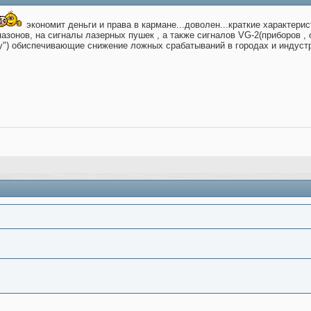
экономит деньги и права в кармане...доволен...краткие характерис
пазонов, на сигналы лазерных пушек , а также сигналов VG-2(приборов 
y") обиспечивающие снижение ложных срабатываний в городах и индустри