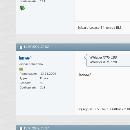
Сообщений
141
Subaru Legacy B4, кузов BL5
11.03.2009,
20:02
Whistler XTR- 185
kosyag
Whistler XTR- 190
Любит поболтать
Регистрация
13.11.2008
Почем?
Адрес
Russia
Возраст
45
Сообщений
368
Legacy GT BL5 - был, Outback 3.0R
11.03.2009,
20:37