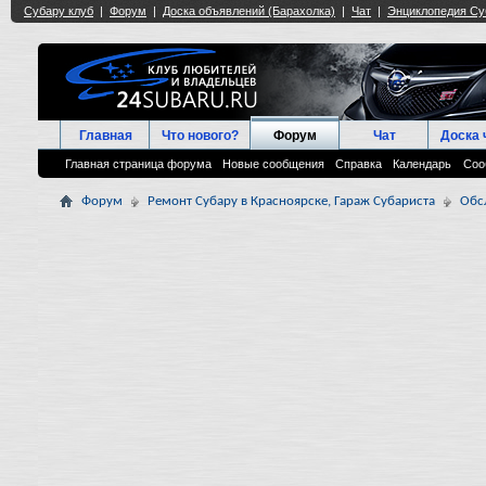
Главная
Что нового?
Форум
Чат
Доска 
Главная страница форума
Новые сообщения
Справка
Календарь
Соо
Форум
Ремонт Субару в Красноярске, Гараж Субариста
Обс