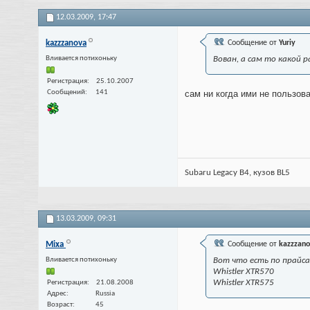
12.03.2009,
17:47
kazzzanova
Сообщение от
Yuriy
Вливается потихоньку
Вован, а сам то какой
Регистрация
25.10.2007
Сообщений
141
сам ни когда ими не пользова
Subaru Legacy B4, кузов BL5
13.03.2009,
09:31
Mixa
Сообщение от
kazzzan
Вливается потихоньку
Вот что есть по прайса
Whistler XTR570
Whistler XTR575
Регистрация
21.08.2008
Адрес
Russia
Возраст
45