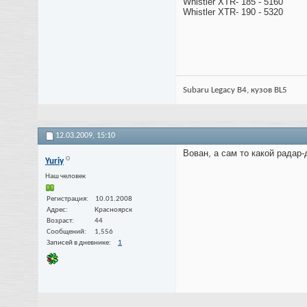
Whistler XTR- 185 - 5160
Whistler XTR- 190 - 5320
Subaru Legacy B4, кузов BL5
12.03.2009,
15:10
Вован, а сам то какой радар
Yuriy
Наш человек
Регистрация
10.01.2008
Адрес
Красноярск
Возраст
44
Сообщений
1,556
Записей в дневнике
1