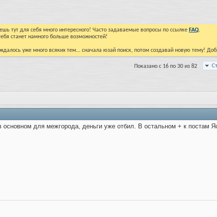
йдешь тут для себя много интересного! Часто задаваемые вопросы по ссылке
FAQ
.
тебя станет намного больше возможностей!
ждалось уже много всяких тем... сначала юзай поиск, потом создавай новую тему! До
С
Показано с 16 по 30 из 82
в основном для межгорода, деньги уже отбил. В остальном + к постам Я