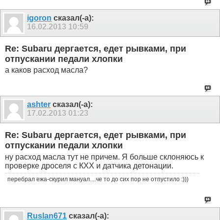
igoron
сказал(-а):
16.02.2013
10:59
Re: Subaru дергается, едет рывками, при
отпускании педали хлопки
а каков расход масла?
ashter
сказал(-а):
17.02.2013
01:23
Re: Subaru дергается, едет рывками, при
отпускании педали хлопки
ну расход масла тут не причем. Я больше склоняюсь к
проверке дроселя с КХХ и датчика детонации.
перебрал ежа-скурил мануал....че то до сих пор не отпустило :)))
Ruslan671
сказал(-а):