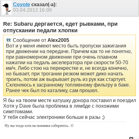
Coyote
сказал(-а):
03.04.2013
16:00
Re: Subaru дергается, едет рывками, при
отпускании педали хлопки
Сообщение от
Alex2005
Вот и у меня имеют место быть пропуски зажигания
при движении на передаче. Причем как то не понятно,
при равномерном движении при очень плавном
нажатии на педаль акселератора при скорости 50-70
км/ч. Либо стою на перекрестке и, не всегда конечно,
но бывает, при трогании резком может дико начать
троить, потом аж вырывает руль из рук как стартует.
Склоняюсь к засранному топливному фильтру в баке.
Ранее чек был по каталику, сам прошел.
Я бы на твоем месте катушку донора поставил и поездил
Хотя у Dave была проблема в лямбде с похожими
симптомами.
У тебя сейчас электроники больше в разы ;)
Ну вы тогда хоть на поминки соберитесь
...©