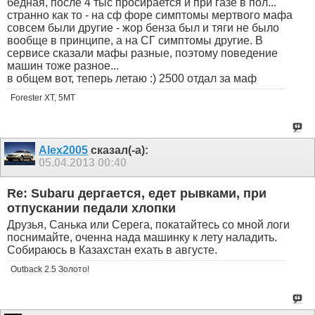
бедная, после 4 тыс просирается и при газе в пол...
странно как то - на сф форе симптомы мертвого мафа
совсем были другие - жор бенза был и тяги не было
вообще в принципе, а на СГ симптомы другие. В
сервисе сказали мафы разные, поэтому поведение
машин тоже разное...
в общем вот, теперь летаю :) 2500 отдал за маф
Forester XT, 5MT
Alex2005
сказал(-а):
05.04.2013
00:40
Re: Subaru дергается, едет рывками, при
отпускании педали хлопки
Друзья, Санька или Серега, покатайтесь со мной логи
поснимайте, оченна нада машинку к лету наладить.
Собираюсь в Казахстан ехать в августе.
Outback 2.5 Золото!