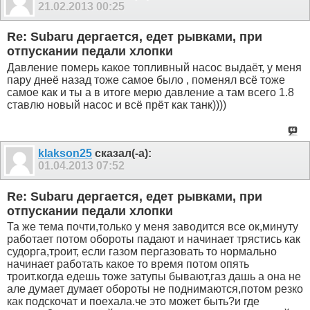
21.02.2013
00:25
Re: Subaru дергается, едет рывками, при
отпускании педали хлопки
Давление померь какое топливный насос выдаёт, у меня
пару днеё назад тоже самое было , поменял всё тоже
самое как и ты а в итоге мерю давление а там всего 1.8
ставлю новый насос и всё прёт как танк))))
klakson25
сказал(-а):
01.04.2013
07:52
Re: Subaru дергается, едет рывками, при
отпускании педали хлопки
Та же тема почти,только у меня заводится все ок,минуту
работает потом обороты падают и начинает трястись как
судорга,троит, если газом пергазовать то нормально
начинает работать какое то время потом опять
троит.когда едешь тоже затупы бывают,газ дашь а она не
але думает думает обороты не поднимаются,потом резко
как подскочат и поехала.че это может быть?и где