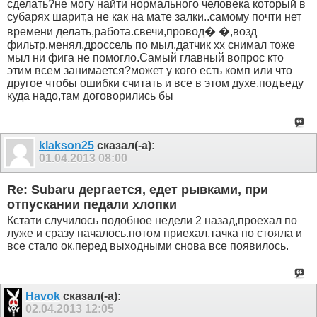
сделать?не могу найти нормального человека который в
субарях шарит,а не как на мате залки..самому почти нет
времени делать,работа.свечи,провод� �,возд
фильтр,менял,дроссель по мыл,датчик хх снимал тоже
мыл ни фига не помогло.Самый главный вопрос кто
этим всем занимается?может у кого есть комп или что
другое чтобы ошибки считать и все в этом духе,подъеду
куда надо,там договорились бы
klakson25
сказал(-а):
01.04.2013
08:00
Re: Subaru дергается, едет рывками, при
отпускании педали хлопки
Кстати случилось подобное недели 2 назад,проехал по
луже и сразу началось.потом приехал,тачка по стояла и
все стало ок.перед выходными снова все появилось.
Havok
сказал(-а):
02.04.2013
12:05