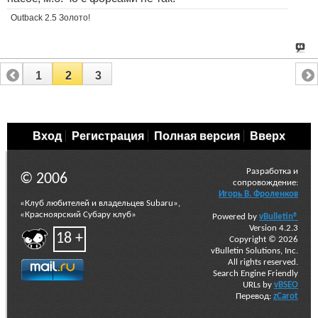
Outback 2.5 Золото!
1
2
3
Вход
Регистрация
Полная версия
Вверх
Разработка и
© 2006
сопровождение:
Игорь В. Фроленков
«Клуб любителей и владельцев Subaru»,
«Красноярский Субару клуб»
Powered by
vBulletin®
Version 4.2.3
18 +
Copyright © 2026
vBulletin Solutions, Inc.
All rights reserved.
Search Engine Friendly
URLs by
vBSEO
Перевод:
zCarot