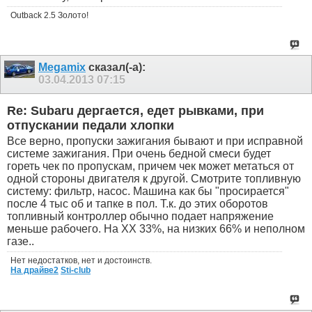
Outback 2.5 Золото!
Megamix
сказал(-а):
03.04.2013
07:15
Re: Subaru дергается, едет рывками, при
отпускании педали хлопки
Все верно, пропуски зажигания бывают и при исправной
системе зажигания. При очень бедной смеси будет
гореть чек по пропускам, причем чек может метаться от
одной стороны двигателя к другой. Смотрите топливную
систему: фильтр, насос. Машина как бы "просирается"
после 4 тыс об и тапке в пол. Т.к. до этих оборотов
топливный контроллер обычно подает напряжение
меньше рабочего. На ХХ 33%, на низких 66% и неполном
газе..
Нет недостатков, нет и достоинств.
На драйве2
Sti-club