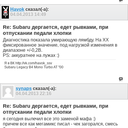
Havok
сказал(-а):
04.04.2013
14:49
Re: Subaru дергается, едет рывками, при
отпускании педали хлопки
Диагностика показала умирающую лямбду. На ХХ
фиксированное значение, под нагрузкой изменения в
диапазоне +/-0,2В.
PS: аккуратнее на лужах :)
Я в ВК http://vk.com/havok_ssv
Subaru Legacy B4 Mono Turbo AT "00
synaps
сказал(-а):
04.04.2013
22:16
Re: Subaru дергается, едет рывками, при
отпускании педали хлопки
я сегодня вылечил все это заменой мафа :)
причем все как мегамикс писал - чек загорался, смесь