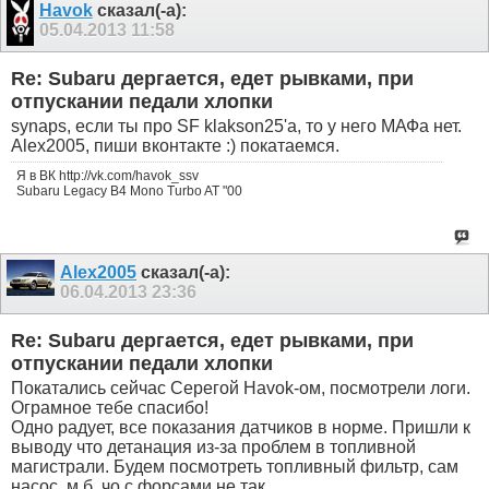
Havok
сказал(-а):
05.04.2013
11:58
Re: Subaru дергается, едет рывками, при
отпускании педали хлопки
synaps, если ты про SF klakson25'а, то у него МАФа нет.
Alex2005, пиши вконтакте :) покатаемся.
Я в ВК http://vk.com/havok_ssv
Subaru Legacy B4 Mono Turbo AT "00
Alex2005
сказал(-а):
06.04.2013
23:36
Re: Subaru дергается, едет рывками, при
отпускании педали хлопки
Покатались сейчас Серегой Havok-ом, посмотрели логи.
Ограмное тебе спасибо!
Одно радует, все показания датчиков в норме. Пришли к
выводу что детанация из-за проблем в топливной
магистрали. Будем посмотреть топливный фильтр, сам
насос, м.б. чо с форсами не так.