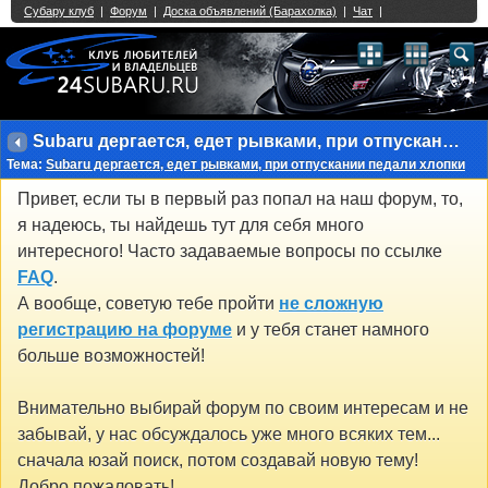
Single Sign On provided by
vBSSO
1
2
3
4
5
6
7
8
9
10
11
12
13
14
15
16
17
18
19
20
21
22
23
24
25
26
27
28
29
30
31
32
33
34
35
36
37
38
39
40
41
42
43
Subaru дергается, едет рывками, при отпускании педали хлопки
Тема:
Subaru дергается, едет рывками, при отпускании педали хлопки
Привет, если ты в первый раз попал на наш форум, то,
я надеюсь, ты найдешь тут для себя много
интересного! Часто задаваемые вопросы по ссылке
FAQ
.
А вообще, советую тебе пройти
не сложную
регистрацию на форуме
и у тебя станет намного
больше возможностей!
Внимательно выбирай форум по своим интересам и не
забывай, у нас обсуждалось уже много всяких тем...
сначала юзай поиск, потом создавай новую тему!
Добро пожаловать!