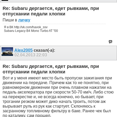
Re: Subaru дергается, едет рывками, при
отпускании педали хлопки
Пиши в
личку
Я в ВК http://vk.com/havok_ssv
Subaru Legacy B4 Mono Turbo AT "00
Alex2005
сказал(-а):
02.04.2013
22:03
Re: Subaru дергается, едет рывками, при
отпускании педали хлопки
Вот и у меня имеют место быть пропуски зажигания при
движении на передаче. Причем как то не понятно, при
равномерном движении при очень плавном нажатии на
педаль акселератора при скорости 50-70 км/ч. Либо стою
на перекрестке и, не всегда конечно, но бывает, при
трогании резком может дико начать троить, потом аж
вырывает руль из рук как стартует. Склоняюсь к
засранному топливному фильтру в баке. Ранее чек был
по каталику, сам прошел.