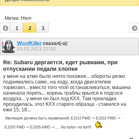
Метки:
Нет
1
2
3
WoofKiller
сказал(-а):
03.02.2013
23:52
Re: Subaru дергается, едет рывками, при
отпускании педали хлопки
у меня на атме было нечто похожее... обороты резко
поднимались сами...на ходу...когда двигателем
тормозил... вместо того чтоб останавливаться, машина
начинала переть... корень траблы крылся в подсосе
воздуха... у меня он был под КХХ. Там прокладка
прохудилась. этот КХХ старого образца - ставился на
ежи 15, 18...
Эволюция должна быть правильной: EJ15J FWD -> EJ202 FWD ->
EJ205 FWD -> EJ205 AWD ->...... No turbo- no fun!!!