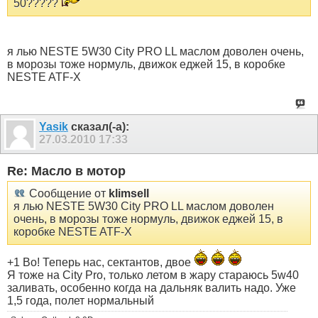
50?????
я лью NESTE 5W30 City PRO LL маслом доволен очень,
в морозы тоже нормуль, движок еджей 15, в коробке
NESTE ATF-X
Yasik
сказал(-а):
27.03.2010
17:33
Re: Масло в мотор
Сообщение от
klimsell
я лью NESTE 5W30 City PRO LL маслом доволен
очень, в морозы тоже нормуль, движок еджей 15, в
коробке NESTE ATF-X
+1 Во! Теперь нас, сектантов, двое
Я тоже на City Pro, только летом в жару стараюсь 5w40
заливать, особенно когда на дальняк валить надо. Уже
1,5 года, полет нормальный