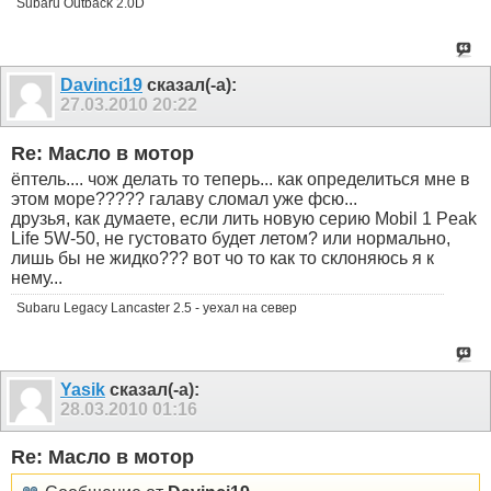
Subaru Outback 2.0D
Davinci19
сказал(-а):
27.03.2010
20:22
Re: Масло в мотор
ёптель.... чож делать то теперь... как определиться мне в
этом море????? галаву сломал уже фсю...
друзья, как думаете, если лить новую серию Mobil 1 Peak
Life 5W-50, не густовато будет летом? или нормально,
лишь бы не жидко??? вот чо то как то склоняюсь я к
нему...
Subaru Legacy Lancaster 2.5 - уехал на север
Yasik
сказал(-а):
28.03.2010
01:16
Re: Масло в мотор