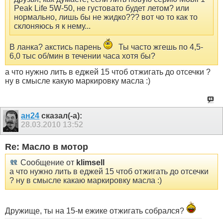
Peak Life 5W-50, не густовато будет летом? или
нормально, лишь бы не жидко??? вот чо то как то
склоняюсь я к нему...
В ланка? акстись парень
Ты часто жгешь по 4,5-
6,0 тыс об/мин в течении часа хотя бы?
а что нужно лить в еджей 15 чтоб отжигать до отсечки ?
ну в смысле какую маркировку масла :)
ан24
сказал(-а):
28.03.2010
13:52
Re: Масло в мотор
Сообщение от
klimsell
а что нужно лить в еджей 15 чтоб отжигать до отсечки
? ну в смысле какаю маркировку масла :)
Дружище, ты на 15-м ежике отжигать собрался?