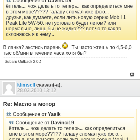
Сообщение от
Davinci19
ёптель.... чож делать то теперь... как определиться мне
в этом море????? галаву сломал уже фсю...
друзья, как думаете, если лить новую серию Mobil 1
Peak Life 5W-50, не густовато будет летом? или
нормально, лишь бы не жидко??? вот чо то как то
склоняюсь я к нему...
В ланка? акстись парень
Ты часто жгешь по 4,5-6,0
тыс об/мин в течении часа хотя бы?
Subaru Outback 2.0D
klimsell
сказал(-а):
28.03.2010
13:12
Re: Масло в мотор
Сообщение от
Yasik
Сообщение от
Davinci19
ёптель.... чож делать то теперь... как определиться
мне в этом море????? галаву сломал уже фсю...
друзья, как думаете, если лить новую серию Mobil 1