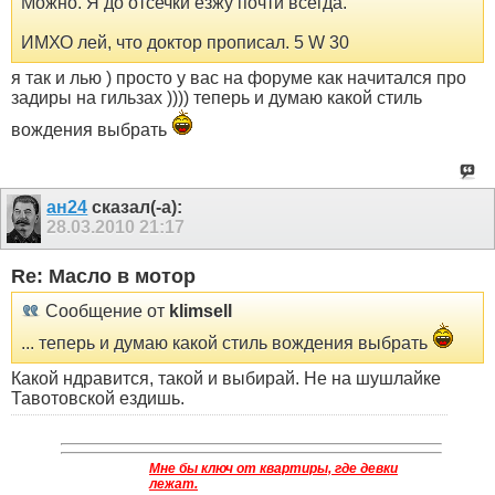
Можно. Я до отсечки езжу почти всегда.
ИМХО лей, что доктор прописал. 5 W 30
я так и лью ) просто у вас на форуме как начитался про
задиры на гильзах )))) теперь и думаю какой стиль
вождения выбрать
ан24
сказал(-а):
28.03.2010
21:17
Re: Масло в мотор
Сообщение от
klimsell
... теперь и думаю какой стиль вождения выбрать
Какой ндравится, такой и выбирай. Не на шушлайке
Тавотовской ездишь.
Мне бы ключ от квартиры, где девки
лежат.