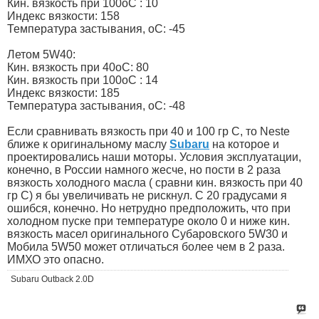
Кин. вязкость при 100oC : 10
Индекс вязкости: 158
Температура застывания, oC: -45
Летом 5W40:
Кин. вязкость при 40oC: 80
Кин. вязкость при 100oC : 14
Индекс вязкости: 185
Температура застывания, oC: -48
Если сравнивать вязкость при 40 и 100 гр С, то Neste
ближе к оригинальному маслу
Subaru
на которое и
проектировались наши моторы. Условия эксплуатации,
конечно, в России намного жесче, но пости в 2 раза
вязкость холодного масла ( сравни кин. вязкость при 40
гр С) я бы увеличивать не рискнул. С 20 градусами я
ошибся, конечно. Но нетрудно предположить, что при
холодном пуске при температуре около 0 и ниже кин.
вязкость масел оригинального Субаровского 5W30 и
Мобила 5W50 может отличаться более чем в 2 раза.
ИМХО это опасно.
Subaru Outback 2.0D