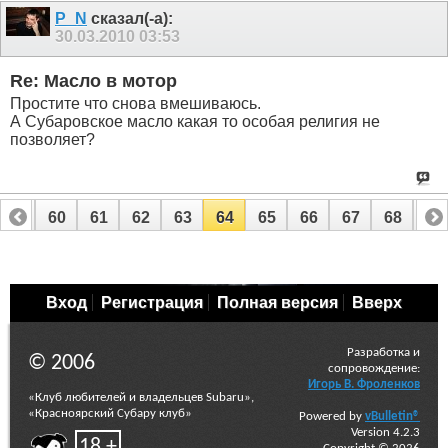
P_N
сказал(-а):
30.03.2010
03:53
Re: Масло в мотор
Простите что снова вмешиваюсь.
А Субаровское масло какая то особая религия не
позволяет?
59
60
61
62
63
64
65
66
67
68
69
79
80
Вход
Регистрация
Полная версия
Вверх
Разработка и
© 2006
сопровождение:
Игорь В. Фроленков
«Клуб любителей и владельцев Subaru»,
«Красноярский Субару клуб»
Powered by
vBulletin®
Version 4.2.3
18 +