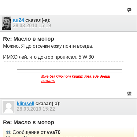
ан24
сказал(-а):
28.03.2010
15:19
Re: Масло в мотор
Можно. Я до отсечки езжу почти всегда.
ИМХО лей, что доктор прописал. 5 W 30
Мне бы ключ от квартиры, где девки
лежат.
klimsell
сказал(-а):
28.03.2010
15:22
Re: Масло в мотор
Сообщение от
vva70