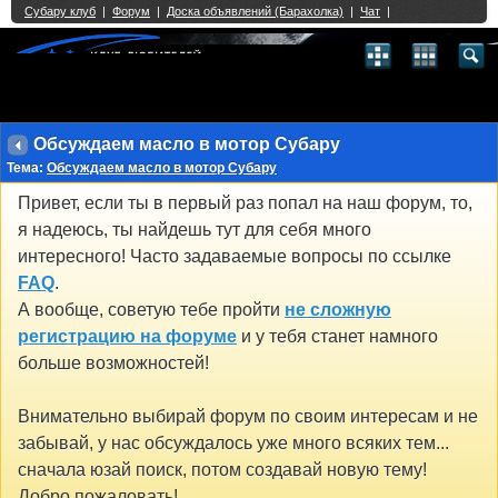
Single Sign On provided by
vBSSO
1
2
3
4
5
6
7
8
9
10
11
12
13
14
15
16
17
18
19
20
21
22
23
24
25
26
27
28
29
30
31
32
33
34
35
36
37
38
39
40
41
42
43
Обсуждаем масло в мотор Субару
Тема:
Обсуждаем масло в мотор Субару
Привет, если ты в первый раз попал на наш форум, то,
я надеюсь, ты найдешь тут для себя много
интересного! Часто задаваемые вопросы по ссылке
FAQ
.
А вообще, советую тебе пройти
не сложную
регистрацию на форуме
и у тебя станет намного
больше возможностей!
Внимательно выбирай форум по своим интересам и не
забывай, у нас обсуждалось уже много всяких тем...
сначала юзай поиск, потом создавай новую тему!
Добро пожаловать!