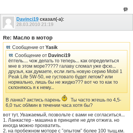
Davinci19
сказал(-а):
28.03.2010
21:19
Re: Масло в мотор
Сообщение от
Yasik
Сообщение от
Davinci19
ёптель.... чож делать то теперь... как определиться
мне в этом море????? галаву сломал уже фсю...
друзья, как думаете, если лить новую серию Mobil 1
Peak Life 5W-50, не густовато будет летом? или
нормально, лишь бы не жидко??? вот чо то как то
склоняюсь я к нему...
В ланка? акстись парень
Ты часто жгешь по 4,5-
6,0 тыс об/мин в течении часа хотя бы?
вот тут, Уважаемый, позвольте с вами не согласиться...
1. Ланкастер - машина в принципе не для отжига. но
иногда можно прохватить.
2. на пробежном моторе с "опытом" более 100 тыщ.км.