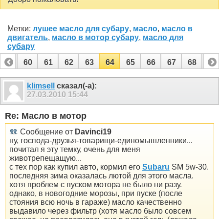
Метки:
лушее масло для субару
,
масло
,
масло в
двигатель
,
масло в мотор субару
,
масло для
субару
59
60
61
62
63
64
65
66
67
68
69
79
80
klimsell
сказал(-а):
27.03.2010
15:44
Re: Масло в мотор
Сообщение от
Davinci19
ну, господа-друзья-товарищи-единомышленники...
почитал я эту темку, очень для меня
животрепещащую...
с тех пор как купил авто, кормил его
Subaru
SM 5w-30.
последняя зима оказалась лютой для этого масла.
хотя проблем с пуском мотора не было ни разу.
однако, в новогодние морозы, при пуске (после
стояния всю ночь в гараже) масло качественно
выдавило через фильтр (хотя масло было совсем