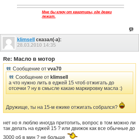
Мне бы ключ от квартиры, где девки
лежат.
klimsell
сказал(-а):
28.03.2010
14:35
Re: Масло в мотор
Сообщение от
vva70
Сообщение от
klimsell
а что нужно лить в еджей 15 чтоб отжигать до
отсечки ? ну в смысле какаю маркировку масла :)
Дружище, ты на 15-м ежике отжигать собрался?
нет но я люблю иногда притопить, вопрос в том можно ли
так делать на еджей 15 ? или движок как все обычные до
3000 об в мин ? не больше