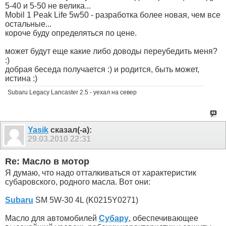
5-40 и 5-50 не велика...
Mobil 1 Peak Life 5w50 - разработка более новая, чем все
остальные...
короче буду определяться по цене.
может будут еще какие либо доводы переубедить меня?
:)
добрая беседа получается :) и родится, быть может,
истина :)
Subaru Legacy Lancaster 2.5 - уехал на север
Yasik
сказал(-а):
29.03.2010
22:31
Re: Масло в мотор
Я думаю, что надо отталкиваться от характеристик
субаровского, родного масла. Вот они:
Subaru
SM 5W-30 4L (K0215Y0271)
Масло для автомобилей
Субару
, обеспечивающее