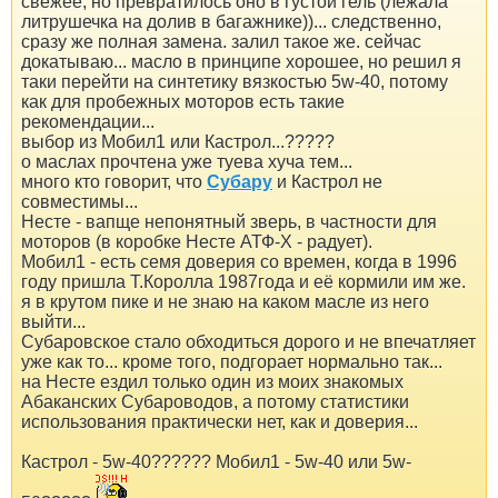
свежее, но превратилось оно в густой гель (лежала
литрушечка на долив в багажнике))... следственно,
сразу же полная замена. залил такое же. сейчас
докатываю... масло в принципе хорошее, но решил я
таки перейти на синтетику вязкостью 5w-40, потому
как для пробежных моторов есть такие
рекомендации...
выбор из Мобил1 или Кастрол...?????
о маслах прочтена уже туева хуча тем...
много кто говорит, что
Субару
и Кастрол не
совместимы...
Несте - вапще непонятный зверь, в частности для
моторов (в коробке Несте АТФ-Х - радует).
Мобил1 - есть семя доверия со времен, когда в 1996
году пришла Т.Королла 1987года и её кормили им же.
я в крутом пике и не знаю на каком масле из него
выйти...
Субаровское стало обходиться дорого и не впечатляет
уже как то... кроме того, подгорает нормально так...
на Несте ездил только один из моих знакомых
Абаканских Субароводов, а потому статистики
использования практически нет, как и доверия...
Кастрол - 5w-40?????? Мобил1 - 5w-40 или 5w-