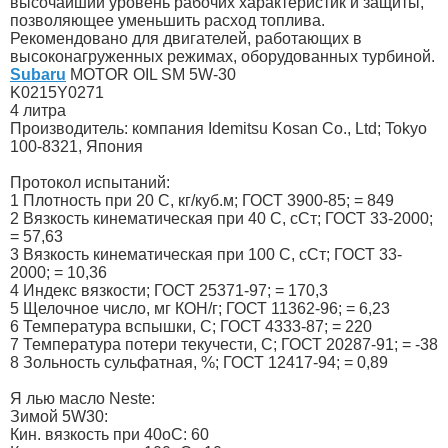
высочайший уровень рабочих характеристик и защиты,
позволяющее уменьшить расход топлива.
Рекомендовано для двигателей, работающих в
высоконагруженных режимах, оборудованных турбиной.
Subaru
MOTOR OIL SM 5W-30
K0215Y0271
4 литра
Производитель: компания Idemitsu Kosan Co., Ltd; Tokyo
100-8321, Япония
Протокол испытаний:
1 Плотность при 20 С, кг/куб.м; ГОСТ 3900-85; = 849
2 Вязкость кинематическая при 40 С, сСт; ГОСТ 33-2000;
= 57,63
3 Вязкость кинематическая при 100 С, сСт; ГОСТ 33-
2000; = 10,36
4 Индекс вязкости; ГОСТ 25371-97; = 170,3
5 Щелочное число, мг КОН/г; ГОСТ 11362-96; = 6,23
6 Температура вспышки, С; ГОСТ 4333-87; = 220
7 Температура потери текучести, С; ГОСТ 20287-91; = -38
8 Зольность сульфатная, %; ГОСТ 12417-94; = 0,89
Я лью масло Neste:
Зимой 5W30:
Кин. вязкость при 40oC: 60