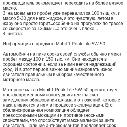
производитель рекомендует переходить на более вязкое
масло.
3. на моем авто пробег уже перевалил за 100 тыщ.км. и
масло 5-30 для него жидкое, я это чувствую, летом в
жару оно просто горит...особенно на прогулках по трассе
со скоростью за 120км/ч...а это очень плохо...
4. цитата:
Информация о продукте Mobil 1 Peak Life 5W-50
Автомобили на пике срока своей службы обычно имеют
пробег между 100 и 150 тыс. км. Они находятся в
хорошем состоянии, если за ними велся надлежащий
уход. И в этот период важно минимизировать износ
двигателя правильным выбором качественного
моторного масла.
Моторное масло Mobil 1 Peak Life 5W-50 препятствует
преждевременному износу двигателя за счет
замедления образования шлама и отложений, которые
накапливаются в нем в процессе эксплуатации. Его
сбалансированная композиция обладает
превосходными моющими и противоизносными
свойствами, что способствует максимальной защите
двигателя. Наличие антиоксидантов продлевает срок