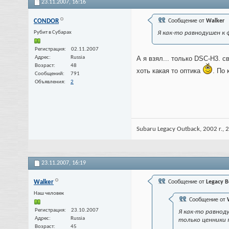
23.11.2007,
16:16
CONDOR
Сообщение от
Walker
Рубит в Субарах
Я как-то равнодушен к
Регистрация
02.11.2007
Адрес
Russia
А я взял... только DSC-H3. 
Возраст
48
хоть какая то оптика
. По
Сообщений
791
Объявления
2
Subaru Legacy Outback, 2002 г., 2
23.11.2007,
16:19
Walker
Сообщение от
Legacy B
Наш человек
Сообщение от
Регистрация
23.10.2007
Я как-то равнод
Адрес
Russia
только ценники 
Возраст
45