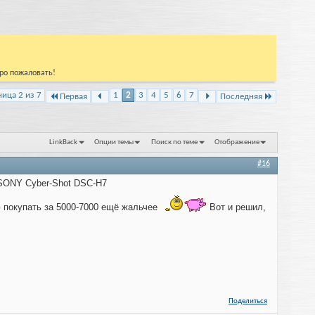
бро пожаловать!
ница 2 из 7
1
2
3
4
5
6
7
Первая
Последняя
LinkBack
Опции темы
Поиск по теме
Отображение
#16
 SONY Cyber-Shot DSC-H7
ю покупать за 5000-7000 ещё жальчее
Вот и решил,
Поделиться