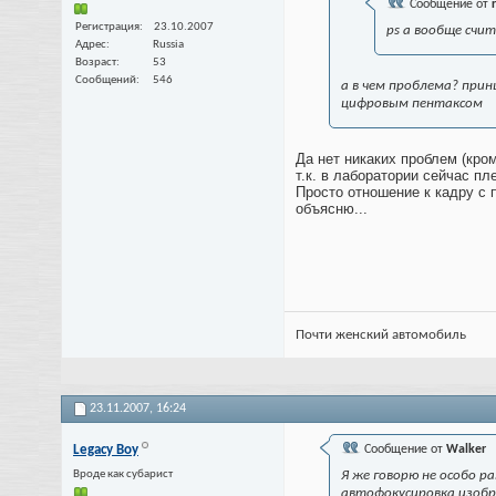
Сообщение от
Регистрация
23.10.2007
ps а вообще счит
Адрес
Russia
Возраст
53
Сообщений
546
а в чем проблема? прин
цифровым пентаксом
Да нет никаких проблем (кром
т.к. в лаборатории сейчас
Просто отношение к кадру с 
объясню...
Почти женский автомобиль
23.11.2007,
16:24
Legacy Boy
Сообщение от
Walker
Вроде как субарист
Я же говорю не особо 
автофокусировка изобр