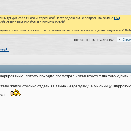
йдешь тут для себя много интересного! Часто задаваемые вопросы по ссылке
FAQ
.
тебя станет намного больше возможностей!
ждалось уже много всяких тем... сначала юзай поиск, потом создавай новую тему! До
Стра
Показано с 16 по 30 из 102
тся?!
рафированию, потому походил посмотрел хотел что-то типа того купить
стало жалко столько отдать за такую безделушку, а мыльницу цифрову
дусь