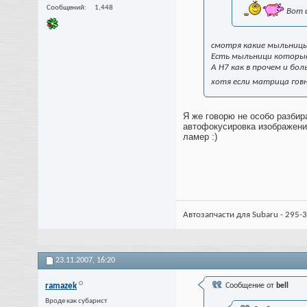
Сообщений
1,448
Вот и
смотря какие мыльницы 
Есть мыльници которые 
А H7 как в прочем и бо
хотя если матрица говно
Я же говорю не особо разби
автофокусировка изображени
ламер :)
Автозапчасти для Subaru - 295-3
23.11.2007,
16:20
ramazek
Сообщение от
bell
Вроде как субарист