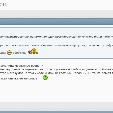
7-89.
 фотографированию, потому походил посмотрел хотел что-то типа того ку
рел и стало жалко столько отдать за такую безделушку, а мыльницу цифр
нужен
обойдусь
мыльница мыльнице рознь ;)
честву снимков уделают не только указанную тобой модель но и более 
ство мегазумов, в том числе и мой 18 кратный Panas FZ-18 та же самая 
какая оптика ее не спасет...