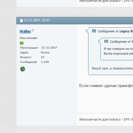
Автозапчасти для Subaru - 295-3
23.11.2007,
16:31
Walker
Сообщение от
Legacy B
Наш человек
Сообщение от
Регистрация
23.10.2007
Я же говорю не 
Адрес
Russia
была хорошая а
Возраст
45
Сообщений
1,448
Такой зум, и такая опт
Если снимок сделан трансфок
Автозапчасти для Subaru - 295-3