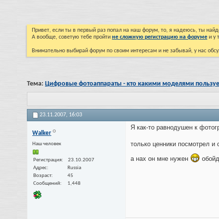
Привет, если ты в первый раз попал на наш форум, то, я надеюсь, ты на
А вообще, советую тебе пройти
не сложную регистрацию на форуме
и у 
Внимательно выбирай форум по своим интересам и не забывай, у нас обсу
Тема:
Цифровые фотоаппараты - кто какими моделями пользуе
23.11.2007,
16:03
Я как-то равнодушен к фотог
Walker
только ценники посмотрел и 
Наш человек
а нах он мне нужен
обой
Регистрация
23.10.2007
Адрес
Russia
Возраст
45
Сообщений
1,448