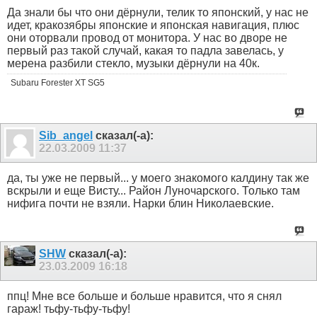
Да знали бы что они дёрнули, телик то японский, у нас не
идет, кракозябры японские и японская навигация, плюс
они оторвали провод от монитора. У нас во дворе не
первый раз такой случай, какая то падла завелась, у
мерена разбили стекло, музыки дёрнули на 40к.
Subaru Forester XT SG5
Sib_angel
сказал(-а):
22.03.2009
11:37
да, ты уже не первый... у моего знакомого калдину так же
вскрыли и еще Висту... Район Луночарского. Только там
нифига почти не взяли. Нарки блин Николаевские.
SHW
сказал(-а):
23.03.2009
16:18
ппц! Мне все больше и больше нравится, что я снял
гараж! тьфу-тьфу-тьфу!