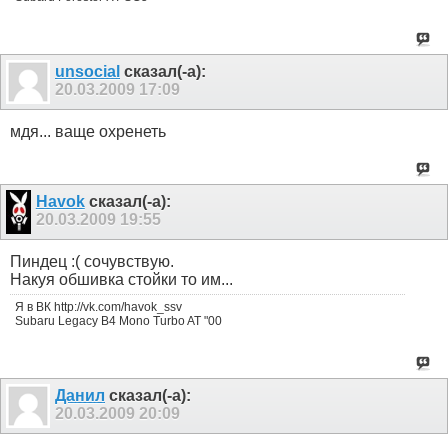
unsocial
сказал(-а):
20.03.2009
17:09
мдя... ваще охренеть
Havok
сказал(-а):
20.03.2009
19:55
Пиндец :( сочувствую.
Накуя обшивка стойки то им...
Я в ВК http://vk.com/havok_ssv
Subaru Legacy B4 Mono Turbo AT "00
Данил
сказал(-а):
20.03.2009
20:09