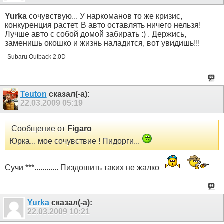
Yurka
сочувствую... У наркоманов то же кризис,
конкуренция растет. В авто оставлять ничего нельзя!
Лучше авто с собой домой забирать :) . Держись,
заменишь окошко и жизнь наладится, вот увидишь!!!
Subaru Outback 2.0D
Teuton
сказал(-а):
22.03.2009
05:19
Сообщение от
Figaro
Юрка... мое сочувствие ! Пидорги...
Сучи ***............ Пиздошить таких не жалко
Yurka
сказал(-а):
22.03.2009
10:21