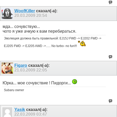
WoofKiller
сказал(-а):
20.03.2009
20:54
мда... сочувствую...
чото я уже ачкую к вам перебираться.
Эволюция должна быть правильной: EJ15J FWD -> EJ202 FWD ->
EJ205 FWD -> EJ205 AWD ->...... No turbo- no fun!!!
Figaro
сказал(-а):
21.03.2009
22:05
Юрка... мое сочувствие ! Пидорги...
Subaru owner
Yasik
сказал(-а):
22.03.2009
03:47