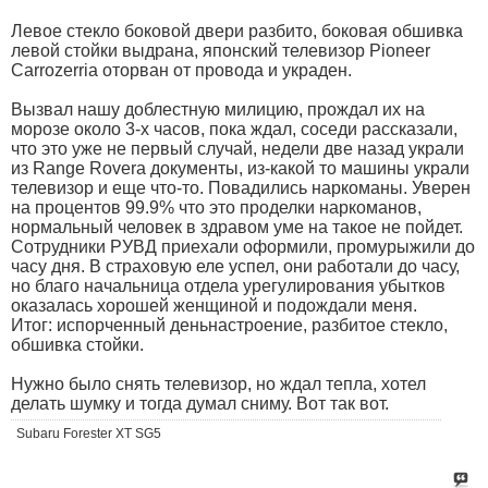
Левое стекло боковой двери разбито, боковая обшивка
левой стойки выдрана, японский телевизор Pioneer
Carrozerria оторван от провода и украден.
Вызвал нашу доблестную милицию, прождал их на
морозе около 3-х часов, пока ждал, соседи рассказали,
что это уже не первый случай, недели две назад украли
из Range Rovera документы, из-какой то машины украли
телевизор и еще что-то. Повадились наркоманы. Уверен
на процентов 99.9% что это проделки наркоманов,
нормальный человек в здравом уме на такое не пойдет.
Сотрудники РУВД приехали оформили, промурыжили до
часу дня. В страховую еле успел, они работали до часу,
но благо начальница отдела урегулирования убытков
оказалась хорошей женщиной и подождали меня.
Итог: испорченный деньнастроение, разбитое стекло,
обшивка стойки.
Нужно было снять телевизор, но ждал тепла, хотел
делать шумку и тогда думал сниму. Вот так вот.
Subaru Forester XT SG5