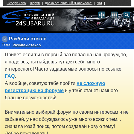
Single Sign On provided by
vBSSO
1
2
3
4
5
6
7
8
9
10
11
12
13
14
15
16
17
18
19
20
21
22
23
24
25
26
27
28
29
30
31
32
33
34
35
36
37
38
39
40
41
42
43
Разбили стекло
Тема:
Разбили стекло
Привет, если ты в первый раз попал на наш форум, то,
я надеюсь, ты найдешь тут для себя много
интересного! Часто задаваемые вопросы по ссылке
FAQ
.
А вообще, советую тебе пройти
не сложную
регистрацию на форуме
и у тебя станет намного
больше возможностей!
Внимательно выбирай форум по своим интересам и не
забывай, у нас обсуждалось уже много всяких тем...
сначала юзай поиск, потом создавай новую тему!
Добро пожаловать!