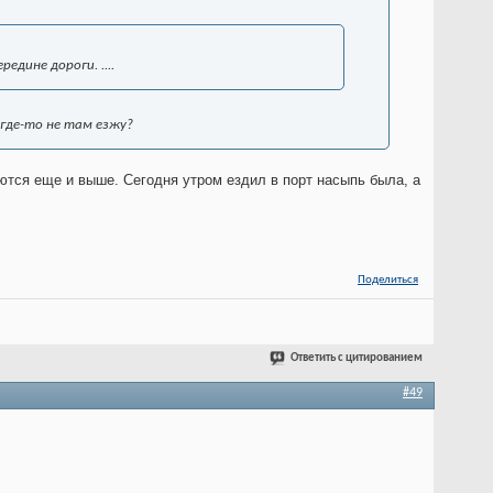
едине дороги. ....
 где-то не там езжу?
аются еще и выше. Сегодня утром ездил в порт насыпь была, а
Поделиться
Ответить с цитированием
#49