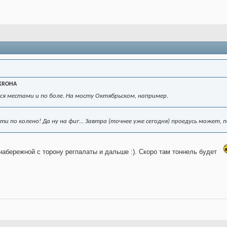
KROHA
ся местами и по боле. На мосту Октябрьском, например.
ти по колено! Да ну на фиг... Завтра (точнее уже сегодня) проедусь может,
набережной с торону регпалаты и дальше :). Скоро там тоннель будет