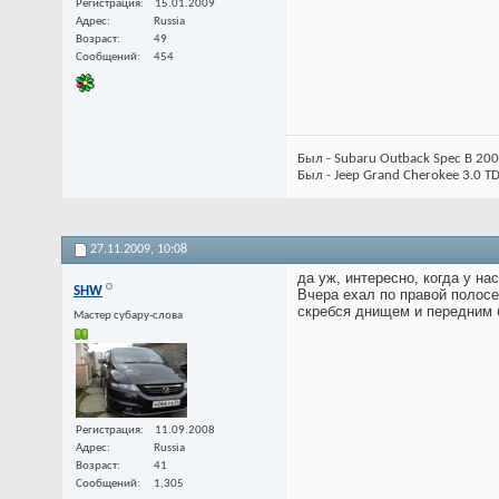
Регистрация
15.01.2009
Адрес
Russia
Возраст
49
Сообщений
454
Был - Subaru Outback Spec B 2
Был - Jeep Grand Cherokee 3.0 TD
27.11.2009,
10:08
да уж, интересно, когда у на
SHW
Вчера ехал по правой полосе
скребся днищем и передним 
Мастер субару-слова
Регистрация
11.09.2008
Адрес
Russia
Возраст
41
Сообщений
1,305