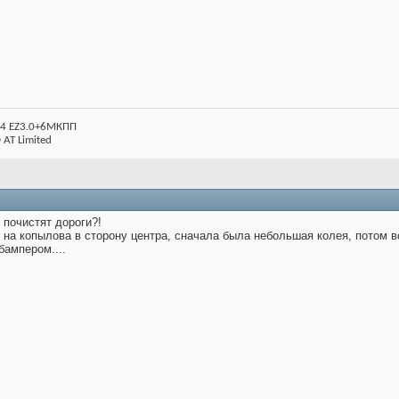
004 EZ3.0+6МКПП
 AT Limited
с почистят дороги?!
 на копылова в сторону центра, сначала была небольшая колея, потом в
бампером....