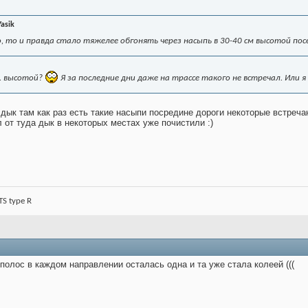
Yasik
тно, то и правда стало тяжелее обгонять через насыпь в 30-40 см высотой посер
м. высотой?
Я за последние дни даже на трассе такого не встречал. Или я
 дык там как раз есть такие насыпи посредине дороги некоторые встреч
 от туда дык в некоторых местах уже почистили :)
TS type R
полос в каждом направлении осталась одна и та уже стала колеей (((