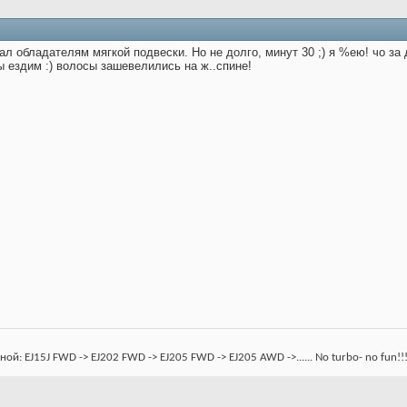
л обладателям мягкой подвески. Но не долго, минут 30 ;) я %ею! чо за
 ездим :) волосы зашевелились на ж..спине!
: EJ15J FWD -> EJ202 FWD -> EJ205 FWD -> EJ205 AWD ->...... No turbo- no fun!!