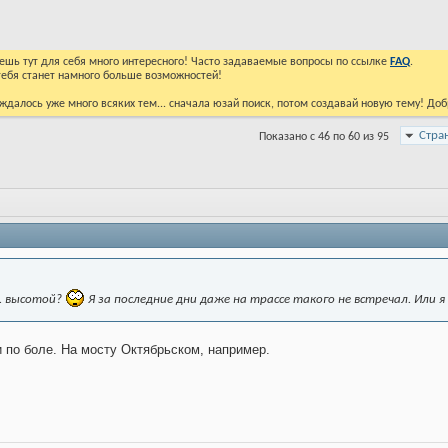
йдешь тут для себя много интересного! Часто задаваемые вопросы по ссылке
FAQ
.
тебя станет намного больше возможностей!
ждалось уже много всяких тем... сначала юзай поиск, потом создавай новую тему! До
Стра
Показано с 46 по 60 из 95
м. высотой?
Я за последние дни даже на трассе такого не встречал. Или я
 по боле. На мосту Октябрьском, например.