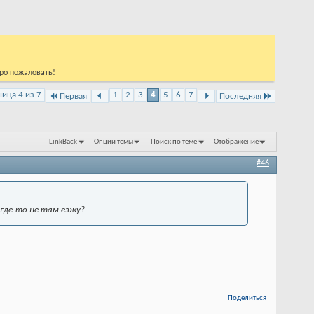
бро пожаловать!
ница 4 из 7
1
2
3
4
5
6
7
Первая
Последняя
LinkBack
Опции темы
Поиск по теме
Отображение
#46
 где-то не там езжу?
Поделиться