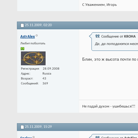
С Уважением, Игорь
25.11.2009,
02:20
AstrAlex
Сообщение от
KROHA
Любит поболтать
Да, да поподаются мест
Блин, это ж высота почти по 
Регистрация
28.09.2008
Адрес
Russia
Возраст
43
Сообщений
369
Не падай духом - ушибешься!!!
25.11.2009,
15:29