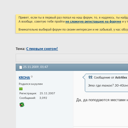
Привет, если ты в первый раз попал на наш форум, то, я надеюсь, ты на
А вообще, советую тебе пройти
не сложную регистрацию на форуме
и у 
Внимательно выбирай форум по своим интересам и не забывай, у нас обсу
Тема:
С первым снегом!
25.11.2009,
01:47
KROHA
Сообщение от
AstrAlex
Родился за рулем
Это где такое? 30-40с
Регистрация
25.11.2007
Сообщений
3,092
Да, да поподаются местами и