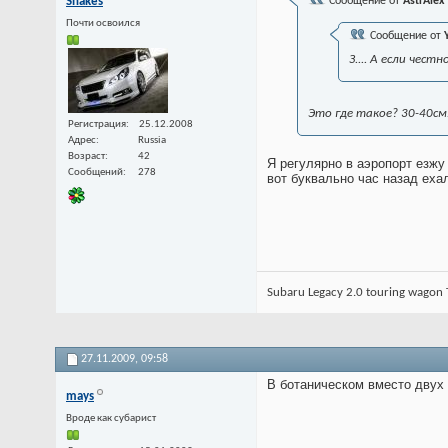
Snakes
Сообщение от
AstrAlex
Почти освоился
Сообщение от
З.... А если чес
Это где такое? 30-40с
Регистрация
25.12.2008
Адрес
Russia
Возраст
42
Я регулярно в аэропорт езжу
Сообщений
278
вот буквально час назад ехал
Subaru Legacy 2.0 touring wagon 
27.11.2009,
09:58
В ботаническом вместо двух 
mays
Вроде как субарист