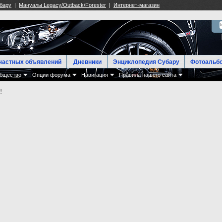
частных объявлений
Дневники
Энциклопедия Субару
Фотоальб
бщество
Опции форума
Навигация
Правила нашего сайта
!