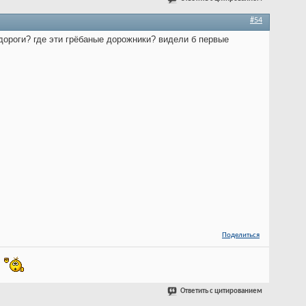
#54
 дороги? где эти грёбаные дорожники? видели б первые
Поделиться
!
Ответить с цитированием