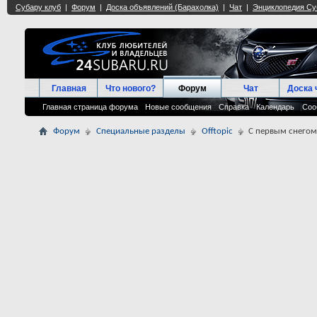
Главная
Что нового?
Форум
Чат
Доска 
Главная страница форума
Новые сообщения
Справка
Календарь
Соо
Форум
Специальные разделы
Offtopic
С первым снегом