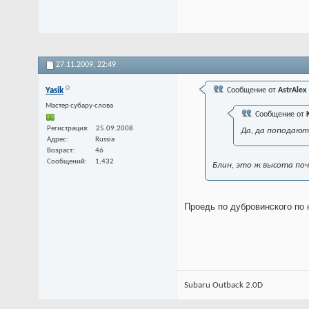
27.11.2009,
22:49
Yasik
Сообщение от
AstrAlex
Мастер субару-слова
Сообщение от
Регистрация
25.09.2008
Да, да поподают
Адрес
Russia
Возраст
46
Сообщений
1,432
Блин, это ж высота поч
Проедь по дубровинского по 
Subaru Outback 2.0D