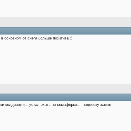
 в основном от снега больше позитива :)
и колдоешки... устал ехать по семафорке.... подвеску жалко