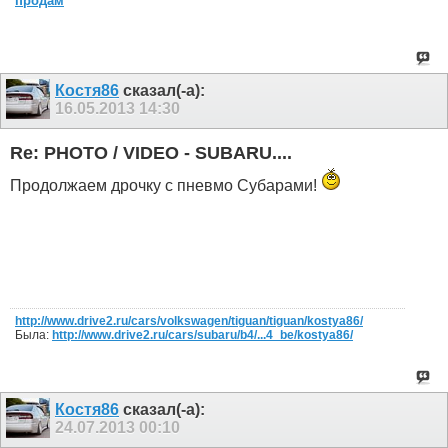
продам
Костя86
сказал(-а):
16.05.2013
14:30
Re: PHOTO / VIDEO - SUBARU....
Продолжаем дрочку с пневмо Субарами!
http://www.drive2.ru/cars/volkswagen/tiguan/tiguan/kostya86/
Была:
http://www.drive2.ru/cars/subaru/b4/...4_be/kostya86/
Костя86
сказал(-а):
24.07.2013
00:10