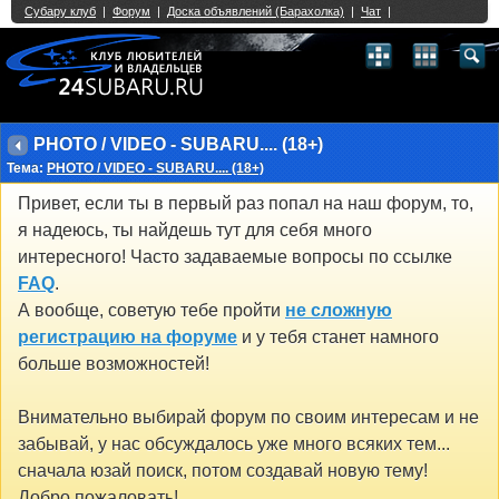
Single Sign On provided by
vBSSO
1
2
3
4
5
6
7
8
9
10
11
12
13
14
15
16
17
18
19
20
21
22
23
24
25
26
27
28
29
30
31
32
33
34
35
36
37
38
39
40
41
42
43
PHOTO / VIDEO - SUBARU.... (18+)
Тема:
PHOTO / VIDEO - SUBARU.... (18+)
Привет, если ты в первый раз попал на наш форум, то,
я надеюсь, ты найдешь тут для себя много
интересного! Часто задаваемые вопросы по ссылке
FAQ
.
А вообще, советую тебе пройти
не сложную
регистрацию на форуме
и у тебя станет намного
больше возможностей!
Внимательно выбирай форум по своим интересам и не
забывай, у нас обсуждалось уже много всяких тем...
сначала юзай поиск, потом создавай новую тему!
Добро пожаловать!