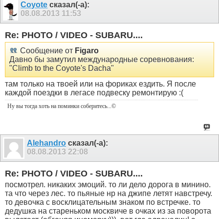
Coyote
сказал(-а):
08.08.2013
11:53
Re: PHOTO / VIDEO - SUBARU....
Сообщение от
Figaro
Давно бы замутил международные соревнования:
"Climb to the Coyote's Dacha"
там только на твоей или на фориках ездить. Я после
каждой поездки в легасе подвеску ремонтирую :(
Ну вы тогда хоть на поминки соберитесь
...©
Alehandro
сказал(-а):
08.08.2013
22:08
Re: PHOTO / VIDEO - SUBARU....
посмотрел. никаких эмоций. то ли дело дорога в минино.
та что через лес. то пьяные нр на джипе летят навстречу.
то девочка с восклицательным знаком по встречке. то
дедушка на стареньком москвиче в очках из за поворота