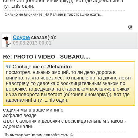
вылетает (обгоняя иномарку))). вот где адреналин! а
тут....nfs один.
Сильно не бибикайте. На Калине и так страшно ехать...
Coyote
сказал(-а):
09.08.2013
00:01
Re: PHOTO / VIDEO - SUBARU....
Сообщение от
Alehandro
посмотрел. никаких эмоций. то ли дело дорога в
минино. та что через лес. то пьяные нр на джипе летят
навстречу. то девочка с восклицательным знаком по
встречке. то дедушка на стареньком москвиче в очках
из за поворота вылетает (обгоняя иномарку))). вот где
адреналин! а тут....nfs один.
ездили мы в ваше минино
асфальт везде
а вот скальник и девочки с восклицательным знаком -
адренаналин
Ну вы тогда хоть на поминки соберитесь
...©