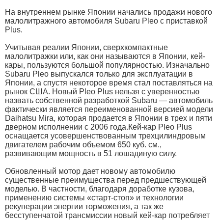
На внутреннем рынке Японии начались продажи нового
малолитражного автомобиля Subaru Pleo с приставкой
Plus.
Учитывая реалии Японии, сверхкомпактные
малолитражки или, как они называются в Японии, кей-
кары, пользуются большой популярностью. Изначально
Subaru Pleo выпускался только для эксплуатации в
Японии, а спустя некоторое время стал поставляться на
рынок США. Новый Pleo Plus нельзя с уверенностью
назвать собственной разработкой Subaru — автомобиль
фактически является переименованной версией модели
Daihatsu Mira, которая продается в Японии в трех и пяти
дверном исполнении с 2006 года.Кей-кар Pleo Plus
оснащается усовершенствованным трехцилиндровым
двигателем рабочим объемом 650 куб. см.,
развивающим мощность в 51 лошадиную силу.
Обновленный мотор дает новому автомобилю
существенные преимущества перед предшествующей
моделью. В частности, благодаря доработке кузова,
применению системы «старт-стоп» и технологии
рекуперации энергии торможения, а так же
бесступенчатой трансмиссии новый кей-кар потребляет