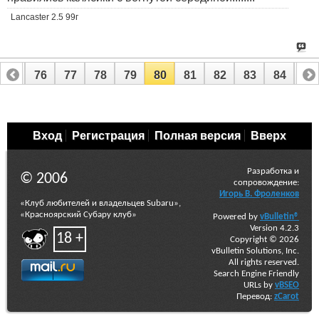
Lancaster 2.5 99г
75
76
77
78
79
80
81
82
83
84
85
95
96
Вход
Регистрация
Полная версия
Вверх
Разработка и
© 2006
сопровождение:
Игорь В. Фроленков
«Клуб любителей и владельцев Subaru»,
«Красноярский Субару клуб»
Powered by
vBulletin®
Version 4.2.3
18 +
Copyright © 2026
vBulletin Solutions, Inc.
All rights reserved.
Search Engine Friendly
URLs by
vBSEO
Перевод:
zCarot