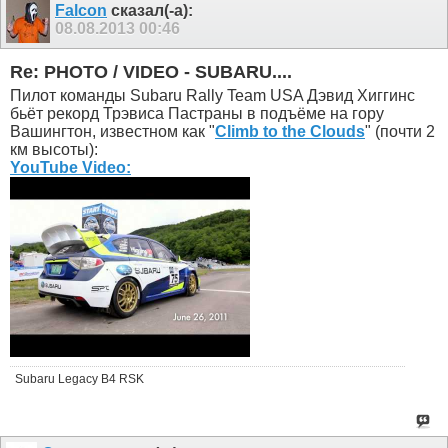
Falcon
сказал(-а):
08.08.2013
00:46
Re: PHOTO / VIDEO - SUBARU....
Пилот команды Subaru Rally Team USA Дэвид Хиггинс
бьёт рекорд Трэвиса Пастраны в подъёме на гору
Вашингтон, известном как "
Climb to the Clouds
" (почти 2
км высоты):
YouTube Video:
Subaru Legacy B4 RSK