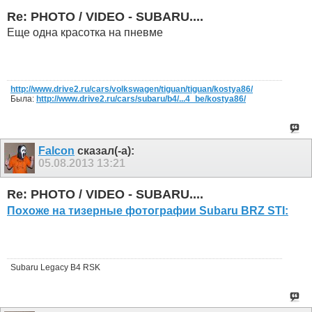
Re: PHOTO / VIDEO - SUBARU....
Еще одна красотка на пневме
http://www.drive2.ru/cars/volkswagen/tiguan/tiguan/kostya86/
Была:
http://www.drive2.ru/cars/subaru/b4/...4_be/kostya86/
Falcon
сказал(-а):
05.08.2013
13:21
Re: PHOTO / VIDEO - SUBARU....
Похоже на тизерные фотографии Subaru BRZ STI:
Subaru Legacy B4 RSK