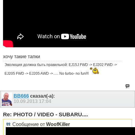
хочу такие тапки
Эволюция должна быть правильной: EJ15J FWD -> EJ202 FWD ->
EJ205 FWD -> EJ205 AWD ->...... No turbo- no fun!!!
ВВ666
сказал(-а):
10.09.2013
17:04
Re: PHOTO / VIDEO - SUBARU....
Сообщение от
WoofKiller