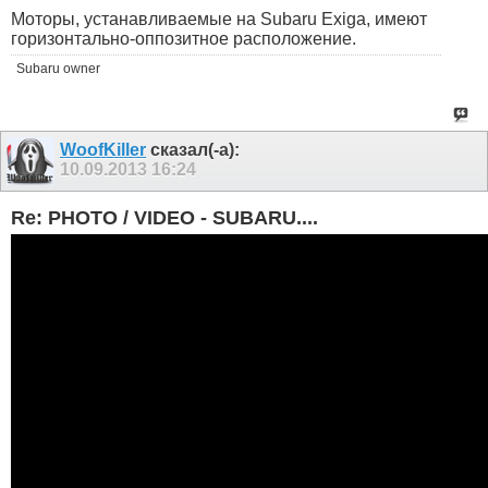
Моторы, устанавливаемые на Subaru Exiga, имеют
горизонтально-оппозитное расположение.
Subaru owner
WoofKiller
сказал(-а):
10.09.2013
16:24
Re: PHOTO / VIDEO - SUBARU....