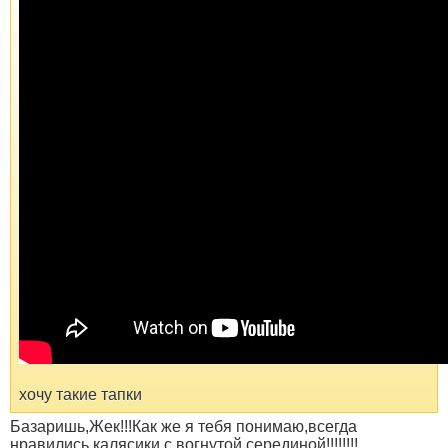
хочу такие тапки
Базаришь,Жек!!!Как же я тебя понимаю,всегда
нравились калясики с вогнутой серединой!!!!!!!!