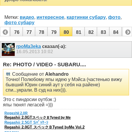
Метки:
видео
,
интересное
,
картинки субару
,
фото
,
фото субару
75
76
77
78
79
80
81
82
83
84
85
95
96
rpoMa3eka
сказал(-а):
16.05.2013
10:02
Re: PHOTO / VIDEO - SUBARU....
Сообщение от
Alehandro
Точно! Полюбому япы идею у Мэйса (частенько вижу
бывший Юрин синий аут у себя на райене)
спи...украли. В суд на них))).
Это с пиндосии оутбэк ;)
япы тюнят легасей =)))
Regashii 2.0R
Regashii 2.0GT
スペックＢTyned by Me
Regashii 2.5GT Sﾊﾟｯｹｰｼ
Regashii 2.0GT スペックＢTyned byMe Vol.2