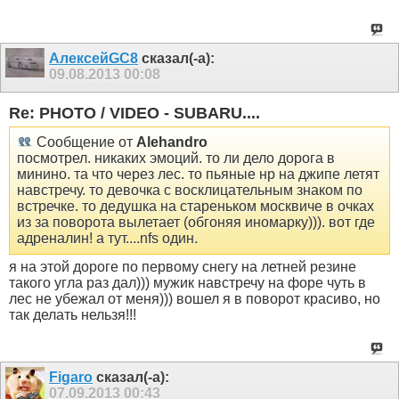
АлексейGC8
сказал(-а):
09.08.2013
00:08
Re: PHOTO / VIDEO - SUBARU....
Сообщение от
Alehandro
посмотрел. никаких эмоций. то ли дело дорога в
минино. та что через лес. то пьяные нр на джипе летят
навстречу. то девочка с восклицательным знаком по
встречке. то дедушка на стареньком москвиче в очках
из за поворота вылетает (обгоняя иномарку))). вот где
адреналин! а тут....nfs один.
я на этой дороге по первому снегу на летней резине
такого угла раз дал))) мужик навстречу на форе чуть в
лес не убежал от меня))) вошел я в поворот красиво, но
так делать нельзя!!!
Figaro
сказал(-а):
07.09.2013
00:43