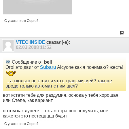
С уважением Сергей.
VTEC INSIDE
сказал(-а):
02.03.2008
11:52
Сообщение от
bell
Ого! это двиг от
Subaru
Alcyone как я понимаю? жесть!
... а сколько он стоит и что с трансмисией? там же
вроде только автомат с ним шел?
вот кстати тебе для раздумия, основа у тебя хорошая,
или Степе, как вариант
потом как дунете.... ох аж страшно подумать, мне
кажется это пестеццццц будит
С уважением Сергей.