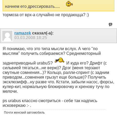
начнем его дрессировать.....
тормоза от врх-а случайно не продаюцца? :)
ramazek
сказал(-а):
03.03.2008
18:25
Я понимаю, что это типа мысли вслух. А чего "по
мыслям" получить собираемся? Среднемоторный
заднеприводный urabuS?
И куда его? Дрифт (с
сильвией тягаться...не верю)? Дрэг (меня терзают
смутные сомнения...)? Кольцо, ралли-спринт (с задним
приводом...сомнения грызут еще больше)? Получить
эксклюзифф...ну разве что. Кстати, забыли насос, форсы,
кулер-кит, нормальную блокировочку и хренову тучу по
мелочи.
ps urabus классно смотриться - себе так надпись
исковеркаю :- .
Почти женский автомобиль