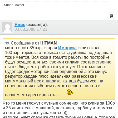
Subaru owner
Янис
сказал(-а):
03.03.2008
17:23
Сообщение от
HITMAN
мотор стоит 35тыр, старая
Импреза
стоит около
100тыр, тормоза от врыкса есть,турбинка подходящая
тож имеется. Вся коза в том,что работы по постройке
будут осуществляться своими силами соответственно
статья бюджета- работа отсутствует. Плюс машина
будет среднемоторной заднеприводной а это минус
редуктор,кардан плюс идеальная развесовка и
минммальный вес аппарата. катаца будем усе, на
соревнования выберем самого легкого пилота и
начнем его дрессировать.....
Что то меня гложут смутные сомнения, что купив за 100р
и 35 двигатель с машиной, поставив, турбину и тормоза
и покатавшись все успакоятся )))
надо же будет сразу же ставить турбину больше, тормоза