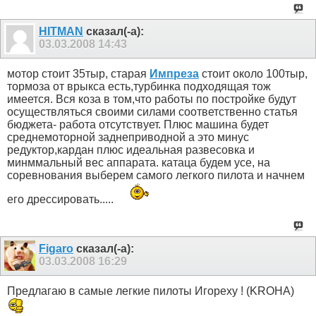
HITMAN
сказал(-а):
03.03.2008
14:43
мотор стоит 35тыр, старая
Импреза
стоит около 100тыр,
тормоза от врыкса есть,турбинка подходящая тож
имеется. Вся коза в том,что работы по постройке будут
осуществляться своими силами соответственно статья
бюджета- работа отсутствует. Плюс машина будет
среднемоторной заднеприводной а это минус
редуктор,кардан плюс идеальная развесовка и
минммальный вес аппарата. катаца будем усе, на
соревнования выберем самого легкого пилота и начнем
его дрессировать.....
Figaro
сказал(-а):
03.03.2008
16:29
Предлагаю в самые легкие пилоты Игореху ! (KROHA)