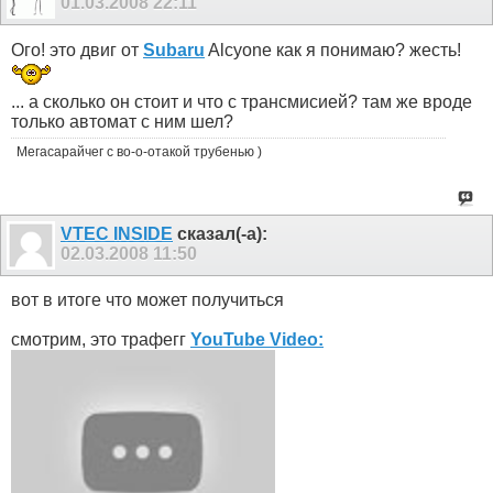
01.03.2008
22:11
Ого! это двиг от
Subaru
Alcyone как я понимаю? жесть!
... а сколько он стоит и что с трансмисией? там же вроде
только автомат с ним шел?
Мегасарайчег с во-о-отакой трубенью )
VTEC INSIDE
сказал(-а):
02.03.2008
11:50
вот в итоге что может получиться
смотрим, это трафегг
YouTube Video: