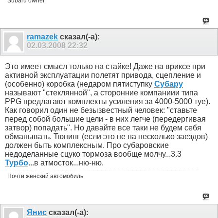
Subaru owner
ramazek
сказал(-а):
02.03.2008
22:32
Это имеет смысл только на стайке! Даже на вриксе при
активной эксплуатации полетят привода, сцепление и
(особенно) коробка (недаром пятиступку
Субару
называют "стеклянной", а сторонние компаниии типа
PPG предлагают комплекты усиления за 4000-5000 туе).
Как говорил один не безызвестный человек: "ставьте
перед собой большие цели - в них легче (передергивая
затвор) попадать". Но давайте все таки не будем себя
обманывать. Тюнинг (если это не на несколько заездов)
должен быть комплексным. Про субаровские
недоделанные сцуко тормоза вообще молчу...3.3
Турбо
...в атмосток...ню-ню.
Почти женский автомобиль
Янис
сказал(-а):