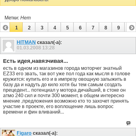
Метки:
Нет
1
2
3
4
5
6
7
8
9
10
11
12
HITMAN
сказал(-а):
01.03.2008
13:28
Есть идея,навязчивая...
есть в одном из магазинов города моторчег знатный
EZ33 его звать, так вот уже пол года как мысля в голове
кружится: купить его и в импрезу овощную запыжить в
базу да и надуть до кило хотя бы тем самым создать
прецедент... потенциал у мотора дичайший, в стоке он
атмо 240 сил и почти 300 момент, в общем интересно
мнение ,предложения возможно кто то захочет принять
участие в проекте, его воплощение лишь вопрос
времени и фин вливаний...
Figaro
сказал(-а):