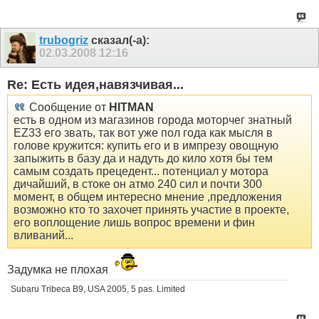
trubogriz
сказал(-а):
02.03.2008
12:16
Re: Есть идея,навязчивая...
Сообщение от
HITMAN
есть в одном из магазинов города моторчег знатный
EZ33 его звать, так вот уже пол года как мысля в
голове кружится: купить его и в импрезу овощную
запыжить в базу да и надуть до кило хотя бы тем
самым создать прецедент... потенциал у мотора
дичайший, в стоке он атмо 240 сил и почти 300
момент, в общем интересно мнение ,предложения
возможно кто то захочет принять участие в проекте,
его воплощение лишь вопрос времени и фин
вливаний...
Задумка не плохая
Subaru Tribeca B9, USA 2005, 5 pas. Limited