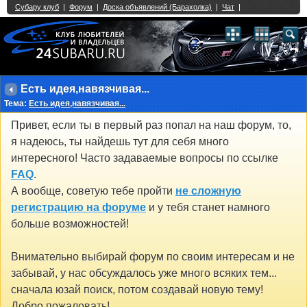
Single Sign On provided by
vBSSO
1
2
3
4
5
6
7
8
9
10
11
12
13
14
15
16
17
18
19
20
21
22
23
24
25
26
27
28
29
30
31
32
33
34
35
36
37
38
39
40
41
42
43
Есть идея,навязчивая...
Тема:
Есть идея,навязчивая...
Привет, если ты в первый раз попал на наш форум, то,
я надеюсь, ты найдешь тут для себя много
интересного! Часто задаваемые вопросы по ссылке
FAQ
.
А вообще, советую тебе пройти
не сложную
регистрацию на форуме
и у тебя станет намного
больше возможностей!
Внимательно выбирай форум по своим интересам и не
забывай, у нас обсуждалось уже много всяких тем...
сначала юзай поиск, потом создавай новую тему!
Добро пожаловать!