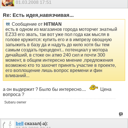
01.03.2008
17:51
Re: Есть идея,навязчивая...
Сообщение от
HITMAN
есть в одном из магазинов города моторчег знатный
EZ33 его звать, так вот уже пол года как мысля в
голове кружится: купить его и в импрезу овощную
запыжить в базу да и надуть до кило хотя бы тем
самым создать прецедент... потенциал у мотора
дичайший, в стоке он атмо 240 сил и почти 300
момент, в общем интересно мнение ,предложения
возможно кто то захочет принять участие в проекте,
его воплощение лишь вопрос времени и фин
вливаний...
а он выдержит ? Было бы интересно....
Цена
вопроса ?
Subaru owner
bell
сказал(-а):