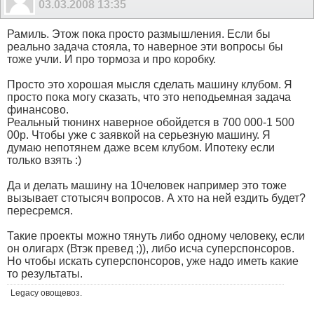
03.03.2008
13:35
Рамиль. Этож пока просто размышления. Если бы
реально задача стояла, то наверное эти вопросы бы
тоже учли. И про тормоза и про коробку.
Просто это хорошая мысля сделать машину клубом. Я
просто пока могу сказать, что это неподьемная задача
финансово.
Реальный тюнинх наверное обойдется в 700 000-1 500
00р. Чтобы уже с заявкой на серьезную машину. Я
думаю непотянем даже всем клубом. Ипотеку если
только взять :)
Да и делать машину на 10человек например это тоже
вызывает стотысяч вопросов. А хто на ней ездить будет?
пересремся.
Такие проекты можно тянуть либо одному человеку, если
он олигарх (Втэк превед ;)), либо исча суперспонсоров.
Но чтобы искать суперспонсоров, уже надо иметь какие
то результаты.
Legacy овощевоз.