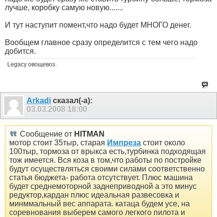
лучше, коробку самую новую.......
И тут наступит помент,что надо будет МНОГО денег.
Вообщем главное сразу определится с тем чего надо
добится.
Legacy овощевоз.
Arkadi
сказал(-а):
03.03.2008
18:00
Сообщение от
HITMAN
мотор стоит 35тыр, старая
Импреза
стоит около
100тыр, тормоза от врыкса есть,турбинка подходящая
тож имеется. Вся коза в том,что работы по постройке
будут осуществляться своими силами соответственно
статья бюджета- работа отсутствует. Плюс машина
будет среднемоторной заднеприводной а это минус
редуктор,кардан плюс идеальная развесовка и
минммальный вес аппарата. катаца будем усе, на
соревнования выберем самого легкого пилота и