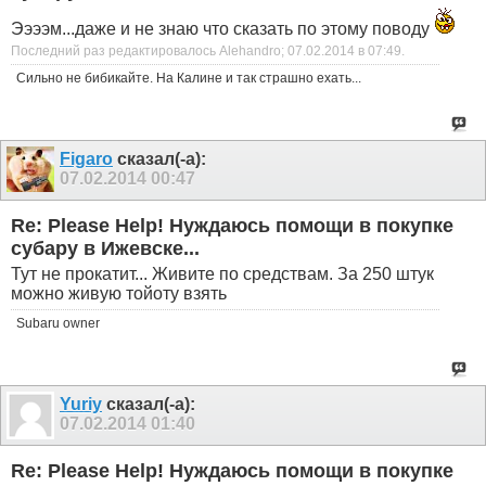
Ээээм...даже и не знаю что сказать по этому поводу
Последний раз редактировалось Alehandro; 07.02.2014 в
07:49
.
Сильно не бибикайте. На Калине и так страшно ехать...
Figaro
сказал(-а):
07.02.2014
00:47
Re: Please Help! Нуждаюсь помощи в покупке
субару в Ижевске...
Тут не прокатит... Живите по средствам. За 250 штук
можно живую тойоту взять
Subaru owner
Yuriy
сказал(-а):
07.02.2014
01:40
Re: Please Help! Нуждаюсь помощи в покупке