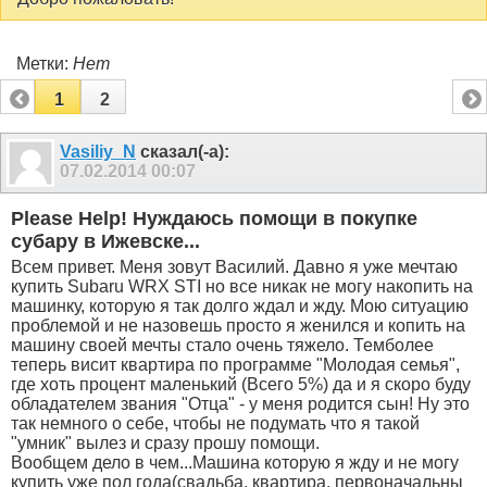
Метки:
Нет
1
2
Vasiliy_N
сказал(-а):
07.02.2014
00:07
Please Help! Нуждаюсь помощи в покупке
субару в Ижевске...
Всем привет. Меня зовут Василий. Давно я уже мечтаю
купить Subaru WRX STI но все никак не могу накопить на
машинку, которую я так долго ждал и жду. Мою ситуацию
проблемой и не назовешь просто я женился и копить на
машину своей мечты стало очень тяжело. Темболее
теперь висит квартира по программе "Молодая семья",
где хоть процент маленький (Всего 5%) да и я скоро буду
обладателем звания "Отца" - у меня родится сын! Ну это
так немного о себе, чтобы не подумать что я такой
"умник" вылез и сразу прошу помощи.
Вообщем дело в чем...Машина которую я жду и не могу
купить уже пол года(свадьба, квартира, первоначальны