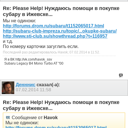
Re: Please Help! Нуждаюсь помощи в покупке
субару в Ижевске...
Мы не одиноки:
http://forums.drom.ru/subaru/t1152065017.html
http://subaru-club-impreza.ru/topic/...okupke-subaru/
http://www.sti-club.su/showthread.php?t=116957
и т.д.
По номеру карточки загуглить если.
Последний раз редактировалось Havok; 07.02.2014 в
11:52
.
Я в ВК http://vk.com/havok_ssv
Subaru Legacy B4 Mono Turbo AT "00
Денннис
сказал(-а):
07.02.2014
11:58
Re: Please Help! Нуждаюсь помощи в покупке
субару в Ижевске...
Сообщение от
Havok
Мы не одиноки:
http://forums.drom.ru/subaru/t1152065017.html