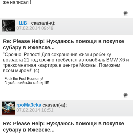
же написал !
_ШБ_
сказал(-а):
07.02.2014
09:49
Re: Please Help! Нуждаюсь помощи в покупке
субару в Ижевске...
"Срочно! Репост! Для сохранения жизни ребенку
возраста 21 год срочно требуется автомобиль BMW X6 и
трехкомнатная квартира в центре Москвы. Поможем
всем миром!" (с)
Feck the Fuel Economy!
Глумйасчийсьйа кайод ШБ
rpoMa3eka
сказал(-а):
07.02.2014
10:51
Re: Please Help! Нуждаюсь помощи в покупке
субару в Ижевске...