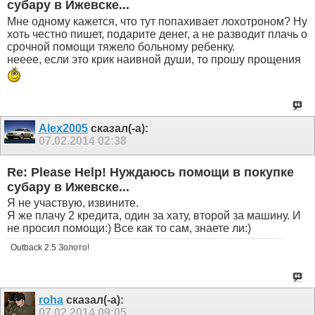
субару в Ижевске...
Мне одному кажется, что тут попахивает лохотроном? Ну
хоть честно пишет, подарите денег, а не разводит плачь о
срочной помощи тяжело больному ребенку.
нееее, если это крик наивной души, то прошу прощения
Alex2005
сказал(-а):
07.02.2014
02:38
Re: Please Help! Нуждаюсь помощи в покупке
субару в Ижевске...
Я не участвую, извините.
Я же плачу 2 кредита, один за хату, второй за машину. И
не просил помощи:) Все как то сам, знаете ли:)
Outback 2.5 Золото!
roha
сказал(-а):
07.02.2014
09:05