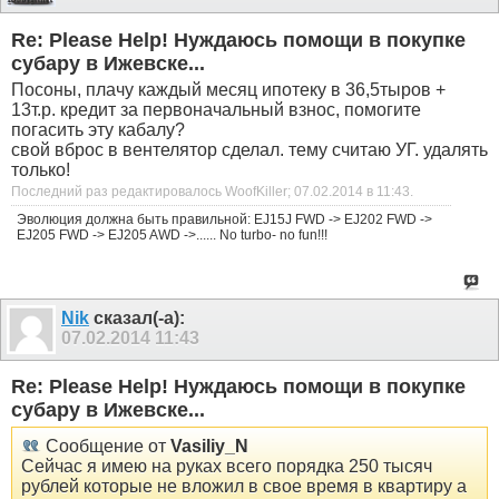
Re: Please Help! Нуждаюсь помощи в покупке
субару в Ижевске...
Посоны, плачу каждый месяц ипотеку в 36,5тыров +
13т.р. кредит за первоначальный взнос, помогите
погасить эту кабалу?
свой вброс в вентелятор сделал. тему считаю УГ. удалять
только!
Последний раз редактировалось WoofKiller; 07.02.2014 в
11:43
.
Эволюция должна быть правильной: EJ15J FWD -> EJ202 FWD ->
EJ205 FWD -> EJ205 AWD ->...... No turbo- no fun!!!
Nik
сказал(-а):
07.02.2014
11:43
Re: Please Help! Нуждаюсь помощи в покупке
субару в Ижевске...
Сообщение от
Vasiliy_N
Сейчас я имею на руках всего порядка 250 тысяч
рублей которые не вложил в свое время в квартиру а