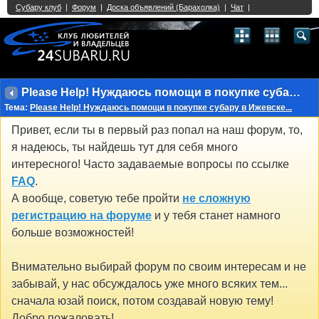
Single Sign On provided by
vBSSO
1
2
3
4
5
6
7
8
9
10
11
12
13
14
15
16
17
18
19
20
21
22
23
24
25
26
27
28
29
30
31
32
33
34
35
36
37
38
39
40
41
42
43
Please Help! Нуждаюсь помощи в покупке субару в Ижевске...
Тема:
Please Help! Нуждаюсь помощи в покупке субару в Ижевске...
Привет, если ты в первый раз попал на наш форум, то,
я надеюсь, ты найдешь тут для себя много
интересного! Часто задаваемые вопросы по ссылке
FAQ
.
А вообще, советую тебе пройти
не сложную
регистрацию на форуме
и у тебя станет намного
больше возможностей!
Внимательно выбирай форум по своим интересам и не
забывай, у нас обсуждалось уже много всяких тем...
сначала юзай поиск, потом создавай новую тему!
Добро пожаловать!