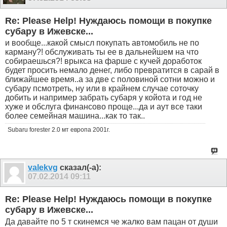
Re: Please Help! Нуждаюсь помощи в покупке
субару в Ижевске...
и вообще...какой смысл покупать автомобиль не по
карману?! обслуживать ты ее в дальнейшем на что
собираешься?! врыкса на фарше с кучей доработок
будет просить немало денег, либо превратится в сарай в
ближайшее время..а за две с половиной сотни можно и
субару псмотреть, ну или в крайнем случае соточку
добить и например забрать субаря у койота и год не
хуже и обслуга финансово проще...да и аут все таки
более семейная машина...как то так..
Subaru forester 2.0 мт европа 2001г.
valekvg
сказал(-а):
07.02.2014
09:11
Re: Please Help! Нуждаюсь помощи в покупке
субару в Ижевске...
Да давайте по 5 т скинемся че жалко вам пацан от души