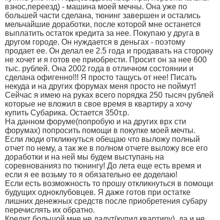
взнос,переезд) - машина моей мечны. Она уже по
большей части сделана, тюнинг завершен и остались
мельчайшие доработки, после которой мне останется
выплатить остаток кредита за нее. Покупаю у друга в
другом городе. Он нуждается в деньгах - поэтому
продает ее. Он делал ее 2.5 года и продавать на сторону
не хочет и я готов ее приобрести. Просит он за нее 600
тыс. рублей. Она 2002 года в отличном состоянии и
сделана офигенно!!! Я просто тащусь от нее! Писать
некуда и на других форумах меня просто не поймут!
Сейчас я имею на руках всего порядка 250 тысяч рублей
которые не вложил в свое время в квартиру а хочу
купить Субарика. Остается 350т.р.
На данном форуме(попробую и на других врх сти
форумах) попросить помощи в покупке моей мечты.
Если люди откликнуться обещаю что выложу полный
отчет по нему, а так же в полном отчете выложу все его
доработки и на ней мы будем выступань на
соревнованияз по тюнингу! До лета еще есть время и
если я ее возьму то я обязательно ее доделаю!
Если есть возможность то прошу откликнуться в помощи
будущих одноклубовцев. Я даже готов при остатке
лишних денежных средств после приобретения субару
перечислять их обратно.
Кредит большой мне не дадут(купил квартиру), да и не