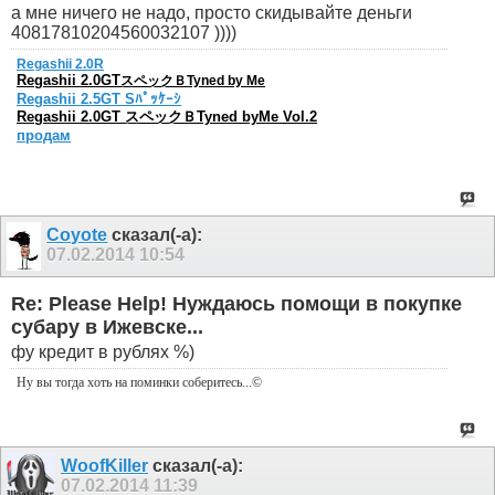
а мне ничего не надо, просто скидывайте деньги
40817810204560032107 ))))
Regashii 2.0R
Regashii 2.0GT
スペックＢTyned by Me
Regashii 2.5GT Sﾊﾟｯｹｰｼ
Regashii 2.0GT スペックＢTyned byMe Vol.2
продам
Coyote
сказал(-а):
07.02.2014
10:54
Re: Please Help! Нуждаюсь помощи в покупке
субару в Ижевске...
фу кредит в рублях %)
Ну вы тогда хоть на поминки соберитесь
...©
WoofKiller
сказал(-а):
07.02.2014
11:39