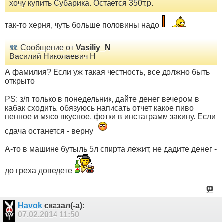
хочу купить Субарика. Остается 350т.р.
так-то херня, чуть больше половины надо
Сообщение от
Vasiliy_N
Василий Николаевич Н
А фамилия? Если уж такая честность, все должно быть
открыто
PS: з/п только в понедельник, дайте денег вечером в
кабак сходить, обязуюсь написать отчет какое пиво
пенное и мясо вкусное, фотки в инстаграмм закину. Если
сдача останется - верну
А-то в машине бутыль 5л спирта лежит, не дадите денег -
до греха доведете
Havok
сказал(-а):
07.02.2014
11:50