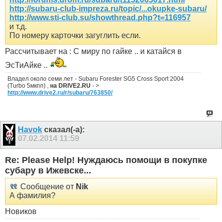
http://subaru-club-impreza.ru/topic/...okupke-subaru/
http://www.sti-club.su/showthread.php?t=116957
и т.д.
По номеру карточки загуглить если.
Рассчитывает на : С миру по гайке .. и катайся в
ЭсТиАйке ..
Владел около семи лет - Subaru Forester SG5 Cross Sport 2004
(Turbo 5мкпп) ,
на DRIVE2.RU
- >
http://www.drive2.ru/r/subaru/763850/
Havok
сказал(-а):
07.02.2014
11:59
Re: Please Help! Нуждаюсь помощи в покупке
субару в Ижевске...
Сообщение от
Nik
А фамилия?
Новиков