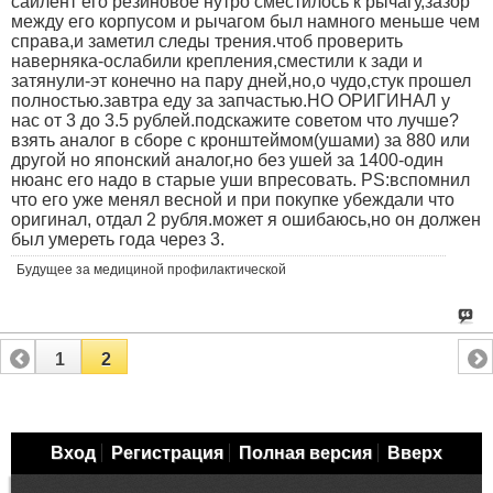
сайлент его резиновое нутро сместилось к рычагу,зазор
между его корпусом и рычагом был намного меньше чем
справа,и заметил следы трения.чтоб проверить
наверняка-ослабили крепления,сместили к зади и
затянули-эт конечно на пару дней,но,о чудо,стук прошел
полностью.завтра еду за запчастью.НО ОРИГИНАЛ у
нас от 3 до 3.5 рублей.подскажите советом что лучше?
взять аналог в сборе с кронштеймом(ушами) за 880 или
другой но японский аналог,но без ушей за 1400-один
нюанс его надо в старые уши впресовать. PS:вспомнил
что его уже менял весной и при покупке убеждали что
оригинал, отдал 2 рубля.может я ошибаюсь,но он должен
был умереть года через 3.
Будущее за медициной профилактической
1
2
Вход
Регистрация
Полная версия
Вверх