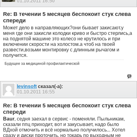
01.10.2011
16:50
Re: В течении 5 месяцев беспокоит стук слева
спереди
Может дело в направляющих?они бывает закисают.у
меня где они закисли колодки криво и быстро стерлись,а
на поднятой машине это колесо не крутилось и при
включении скорости на холостом.а чтоб на твоей
развести,возьми монтировку с длинным рычагом и
получится.
Будущее за медициной профилактической
levinsoft
сказал(-а):
01.10.2011
16:55
Re: В течении 5 месяцев беспокоит стук слева
спереди
Baur
, седня заехал в сервис - поменяли. Пыльникам,
сказали ппц приходит, вот и закусывает, надо было
ВДхой отмочить и всё нормально получилось... Хотел
сразу и диски проточить, но токарь по выходным не