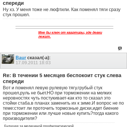
спереди
Ну хз. У меня тоже не люфтили. Как поменял тяги сразу
стук прошел.
Мне бы ключ от квартиры, где девки
лежат.
Baur
сказал(-а):
17.09.2011
18:03
Re: В течении 5 месяцев беспокоит стук слева
спереди
Вот и поменял левую рулевую тягу.грубый стук
прошел,руль не бьет.НО при торможении на мелких
неровностях чуть постукивает-как кто то сказал это
стойки стаба.в планах заменить их к зиме.И вопрос не по
теме:стоит ли проточить тормозные диски,идет биение
при торможении или лучше новые купить?тогда какого
производителя?
Будущее за медициной профилактической