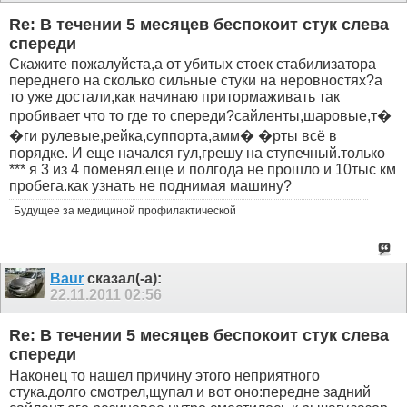
Re: В течении 5 месяцев беспокоит стук слева
спереди
Скажите пожалуйста,а от убитых стоек стабилизатора
переднего на сколько сильные стуки на неровностях?а
то уже достали,как начинаю притормаживать так
пробивает что то где то спереди?сайленты,шаровые,т�
�ги рулевые,рейка,суппорта,амм� �рты всё в
порядке. И еще начался гул,грешу на ступечный.только
*** я 3 из 4 поменял.еще и полгода не прошло и 10тыс км
пробега.как узнать не поднимая машину?
Будущее за медициной профилактической
Baur
сказал(-а):
22.11.2011
02:56
Re: В течении 5 месяцев беспокоит стук слева
спереди
Наконец то нашел причину этого неприятного
стука.долго смотрел,щупал и вот оно:передне задний