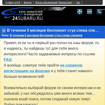
Single Sign On provided by
vBSSO
1
2
3
4
5
6
7
8
9
10
11
12
13
14
15
16
17
18
19
20
21
22
23
24
25
26
27
28
29
30
31
32
33
34
35
36
37
38
39
40
41
42
43
В течении 5 месяцев беспокоит стук слева спереди
Тема:
В течении 5 месяцев беспокоит стук слева спереди
Привет, если ты в первый раз попал на наш форум, то,
я надеюсь, ты найдешь тут для себя много
интересного! Часто задаваемые вопросы по ссылке
FAQ
.
А вообще, советую тебе пройти
не сложную
регистрацию на форуме
и у тебя станет намного
больше возможностей!
Внимательно выбирай форум по своим интересам и не
забывай, у нас обсуждалось уже много всяких тем...
сначала юзай поиск, потом создавай новую тему!
Добро пожаловать!