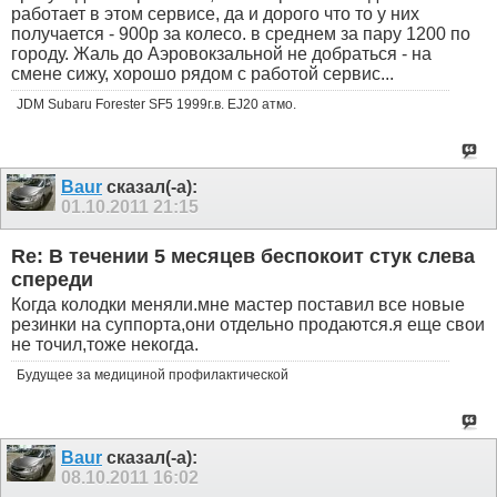
работает в этом сервисе, да и дорого что то у них
получается - 900р за колесо. в среднем за пару 1200 по
городу. Жаль до Аэровокзальной не добраться - на
смене сижу, хорошо рядом с работой сервис...
JDM Subaru Forester SF5 1999г.в. EJ20 атмо.
Baur
сказал(-а):
01.10.2011
21:15
Re: В течении 5 месяцев беспокоит стук слева
спереди
Когда колодки меняли.мне мастер поставил все новые
резинки на суппорта,они отдельно продаются.я еще свои
не точил,тоже некогда.
Будущее за медициной профилактической
Baur
сказал(-а):
08.10.2011
16:02