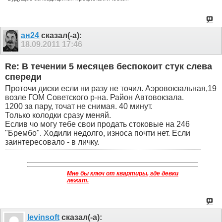
ан24
сказал(-а):
18.09.2011
17:46
Re: В течении 5 месяцев беспокоит стук слева
спереди
Проточи диски если ни разу не точил. Аэровокзальная,19
возле ГОМ Советского р-на. Район Автовокзала.
1200 за пару, точат не снимая. 40 минут.
Только колодки сразу меняй.
Еслив чо могу тебе свои продать стоковые на 246
"Брембо". Ходили недолго, износа почти нет. Если
заинтересовало - в личку.
Мне бы ключ от квартиры, где девки
лежат.
levinsoft
сказал(-а):