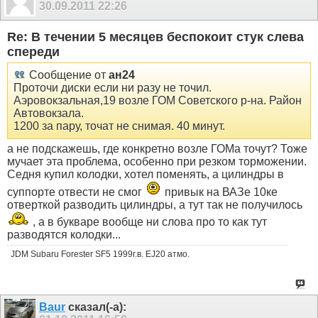
30.09.2011
22:26
Re: В течении 5 месяцев беспокоит стук слева
спереди
Сообщение от
ан24
Проточи диски если ни разу не точил.
Аэровокзальная,19 возле ГОМ Советского р-на. Район
Автовокзала.
1200 за пару, точат не снимая. 40 минут.
а не подскажешь, где конкретно возле ГОМа точут? Тоже
мучает эта проблема, особенно при резком торможении.
Седня купил колодки, хотел поменять, а цилиндры в
суппорте отвести не смог
привык на ВАЗе 10ке
отверткой разводить цилиндры, а тут так не получилось
, а в букваре вообще ни слова про то как тут
разводятся колодки...
JDM Subaru Forester SF5 1999г.в. EJ20 атмо.
Baur
сказал(-а):