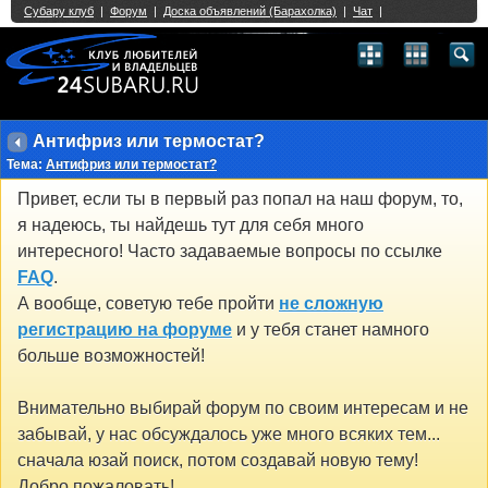
Single Sign On provided by
vBSSO
1
2
3
4
5
6
7
8
9
10
11
12
13
14
15
16
17
18
19
20
21
22
23
24
25
26
27
28
29
30
31
32
33
34
35
36
37
38
39
40
41
42
43
Антифриз или термостат?
Тема:
Антифриз или термостат?
Привет, если ты в первый раз попал на наш форум, то,
я надеюсь, ты найдешь тут для себя много
интересного! Часто задаваемые вопросы по ссылке
FAQ
.
А вообще, советую тебе пройти
не сложную
регистрацию на форуме
и у тебя станет намного
больше возможностей!
Внимательно выбирай форум по своим интересам и не
забывай, у нас обсуждалось уже много всяких тем...
сначала юзай поиск, потом создавай новую тему!
Добро пожаловать!