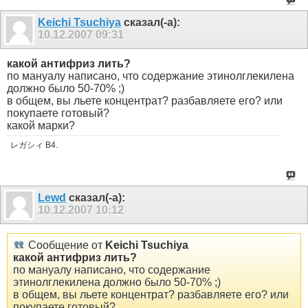
Keichi Tsuchiya
сказал(-а):
10.12.2007
09:31
какой антифриз лить?
по мануалу написано, что содержание этинолглекилена
должно было 50-70% ;)
в общем, вы льете концентрат? разбавляете его? или
покупаете готовый?
какой марки?
レガシィ B4.
Lewd
сказал(-а):
10.12.2007
10:12
Сообщение от
Keichi Tsuchiya
какой антифриз лить?
по мануалу написано, что содержание
этинолглекилена должно было 50-70% ;)
в общем, вы льете концентрат? разбавляете его? или
покупаете готовый?