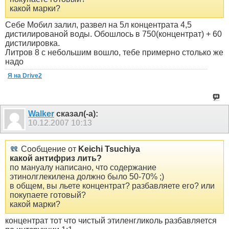
какой марки?
Себе Мобил залил, развел на 5л концентрата 4,5
дистилированой воды. Обошлось в 750(концентрат) + 60
дистилировка.
Литров 8 с небольшим вошло, тебе примерно столько же
надо
Я на Drive2
Walker
сказал(-а):
10.12.2007
10:13
Сообщение от
Keichi Tsuchiya
какой антифриз лить?
по мануалу написано, что содержание
этинолглекилена должно было 50-70% ;)
в общем, вы льете концентрат? разбавляете его? или
покупаете готовый?
какой марки?
концентрат тот что чистый этиленгликоль разбавляется