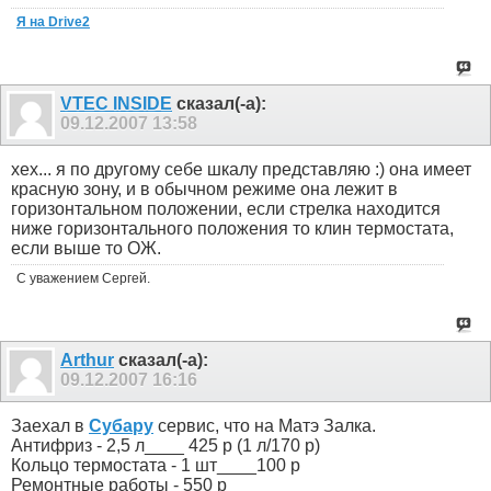
Я на Drive2
VTEC INSIDE
сказал(-а):
09.12.2007
13:58
хех... я по другому себе шкалу представляю :) она имеет
красную зону, и в обычном режиме она лежит в
горизонтальном положении, если стрелка находится
ниже горизонтального положения то клин термостата,
если выше то ОЖ.
С уважением Сергей.
Arthur
сказал(-а):
09.12.2007
16:16
Заехал в
Субару
сервис, что на Матэ Залка.
Антифриз - 2,5 л____ 425 р (1 л/170 р)
Кольцо термостата - 1 шт____100 р
Ремонтные работы - 550 р