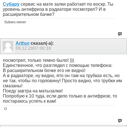
Субару
сервис на мате залки работает по воскр. Ты
уровень антифриза в радиаторе посмотрел? И в
расширительном бачке?
Subaru owner
Arthur
сказал(-а):
09.12.2007
00:18
посмотрел, только темно было! )))
Единственное, что разглядел с помощью телефона:
В расширительном бочке его не видно!
А в радиаторе, ну видно, ято он там на трубках есть, но
не так, чтобы по горловину! Просто видно, что трубки им
смазаны!
Поеду завтра на матызалки!
Попробую к 10 туда, если дело только в антифризе, то
постараюсь успеть к вам!
O