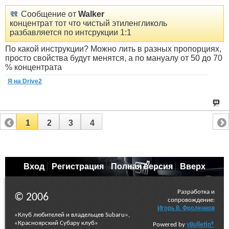
Сообщение от
Walker
концентрат тот что чистый этиленгликоль
разбавляется по интсрукции 1:1
По какой инструкции? Можно лить в разных пропорциях,
просто свойства будут менятся, а по мануалу от 50 до 70
% концентрата
Я на Drive2
1
2
3
4
Вход
Регистрация
Полная версия
Вверх
Разработка и
© 2006
сопровождение:
Игорь В. Фроленков
«Клуб любителей и владельцев Subaru»,
«Красноярский Субару клуб»
Powered by
vBulletin®