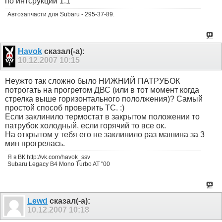
по интсрукции 1:1
Автозапчасти для Subaru - 295-37-89.
Havok
сказал(-а):
10.12.2007
10:15
Неужто так сложно было НИЖНИЙ ПАТРУБОК
потрогать на прогретом ДВС (или в тот момент когда
стрелка выше горизонтального пололжения)? Самый
простой способ проверить ТС. :)
Если заклинило термостат в закрытом положении то
патрубок холодный, если горячий то все ок.
На открытом у тебя его не заклинило раз машина за 3
мин прогрелась.
Я в ВК http://vk.com/havok_ssv
Subaru Legacy B4 Mono Turbo AT "00
Lewd
сказал(-а):
10.12.2007
10:18