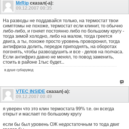
MrRip
сказал(-а):
09.12.2007
00:35
На разводы не поддавайся только, на термостат твои
симптомы не похоже, термостат если клинит, то обычно
либо-либо, и гоняет постоянно либо по большому кругу -
тогда зимой холодно, либо на малом, тогда греется
двига, а ты, похоже просто уровень проворонил, тогда
антифриза долить, передок приподнять, на оборотах
погонять, чтобы развоздушить и все - делов на полчаса.
Если антифриз давно не менял, то повод заменить,
стоить в районе 1тыс будет...
в душе субарувод
VTEC INSIDE
сказал(-а):
09.12.2007
00:49
я уверен что это клин термостата 99% т.е. он всегда
открыт и маслает по большому кругу
если бы был уровень ОЖ недостаточным то тода двиг