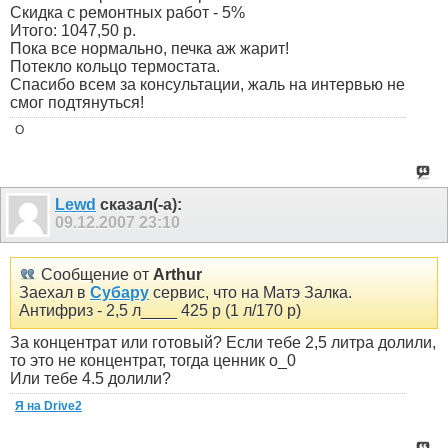
Скидка с ремонтных работ - 5%
Итого: 1047,50 р.
Пока все нормально, печка аж жарит!
Потекло кольцо термостата.
Спасибо всем за консультации, жаль на интервью не
смог подтянуться!
O
Lewd
сказал(-а):
09.12.2007
23:10
Сообщение от
Arthur
Заехал в
Субару
сервис, что на Матэ Залка.
Антифриз - 2,5 л____ 425 р (1 л/170 р)
За концентрат или готовый? Если тебе 2,5 литра долили,
то это не концентрат, тогда ценник о_0
Или тебе 4.5 долили?
Я на Drive2