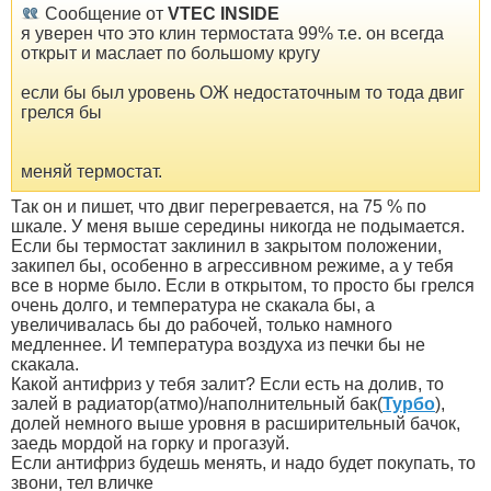
Сообщение от
VTEC INSIDE
я уверен что это клин термостата 99% т.е. он всегда
открыт и маслает по большому кругу
если бы был уровень ОЖ недостаточным то тода двиг
грелся бы
меняй термостат.
Так он и пишет, что двиг перегревается, на 75 % по
шкале. У меня выше середины никогда не подымается.
Если бы термостат заклинил в закрытом положении,
закипел бы, особенно в агрессивном режиме, а у тебя
все в норме было. Если в открытом, то просто бы грелся
очень долго, и температура не скакала бы, а
увеличивалась бы до рабочей, только намного
медленнее. И температура воздуха из печки бы не
скакала.
Какой антифриз у тебя залит? Если есть на долив, то
залей в радиатор(атмо)/наполнительный бак(
Турбо
),
долей немного выше уровня в расширительный бачок,
заедь мордой на горку и прогазуй.
Если антифриз будешь менять, и надо будет покупать, то
звони, тел вличке