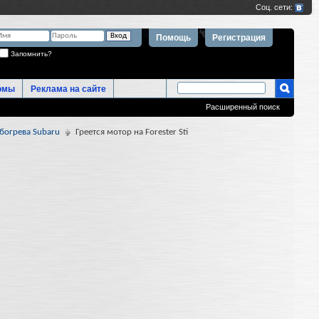
Помощь
Регистрация
Запомнить?
омы
Реклама на сайте
Расширенный поиск
богрева Subaru
Греется мотор на Forester Sti