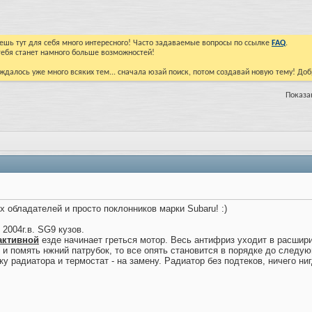
йдешь тут для себя много интересного! Часто задаваемые вопросы по ссылке
FAQ
.
тебя станет намного больше возможностей!
ждалось уже много всяких тем... сначала юзай поиск, потом создавай новую тему! До
Показан
 обладателей и просто поклонников марки Subaru! :)
i 2004г.в. SG9 кузов.
активной
езде начинает греться мотор. Весь антифриз уходит в расшир
 и помять нжний патрубок, то все опять становится в порядке до следую
у радиатора и термостат - на замену. Радиатор без подтеков, ничего ни