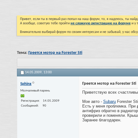
Привет, если ты в первый раз попал на наш форум, то, я надеюсь, ты на
А вообще, советую тебе пройти
не сложную регистрацию на форуме
и у 
Внимательно выбирай форум по своим интересам и не забывай, у нас обсу
Тема:
Греется мотор на Forester Sti
14.05.2009,
13:00
Греется мотор на Forester Sti
Sphinx
Молчаливый парень
Приветствую всех счастливых
Регистрация
14.05.2009
Мое авто -
Subaru
Forester St
Есть у меня проблемка. При
Сообщений
90
антифриз обратно в радиатор
проверили и поменяли. Крышк
Заранее благодарен.