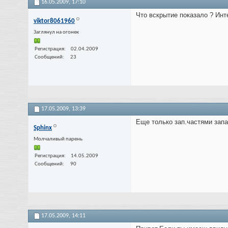
16.05.2009,
17:10
Что вскрытие показало ? Инт
viktor8061960
Заглянул на огонек
Регистрация
02.04.2009
Сообщений
23
17.05.2009,
13:39
Еще только зап.частями запа
Sphinx
Молчаливый парень
Регистрация
14.05.2009
Сообщений
90
17.05.2009,
14:11