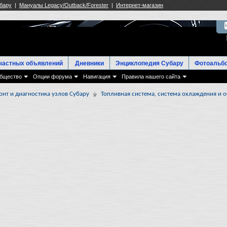
частных объявлений
Дневники
Энциклопедия Субару
Фотоальб
бщество
Опции форума
Навигация
Правила нашего сайта
онт и диагностика узлов Субару
Топливная система, система охлаждения и о