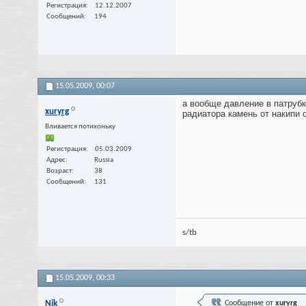
Регистрация
12.12.2007
Сообщений
194
15.05.2009,
00:07
а вообще давление в патрубк
xuryrg
радиатора камень от накипи 
Вливается потихоньку
Регистрация
05.03.2009
Адрес
Russia
Возраст
38
Сообщений
131
s/tb
15.05.2009,
00:33
Nik
Сообщение от
xuryrg