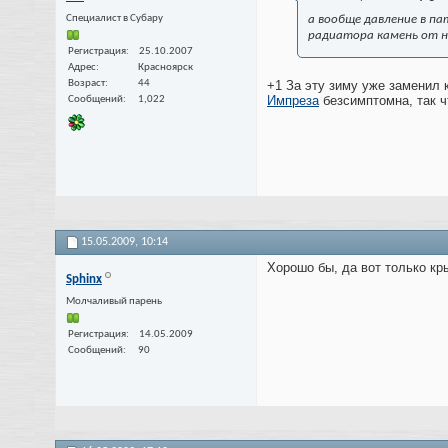
Специалист в Субару
а вообще давление в па
радиатора камень от на
Регистрация
25.10.2007
Адрес
Красноярск
Возраст
44
+1 За эту зиму уже заменил 
Импреза
безсимптомна, так чт
Сообщений
1,022
15.05.2009,
10:14
Хорошо бы, да вот только кры
Sphinx
Молчаливый парень
Регистрация
14.05.2009
Сообщений
90