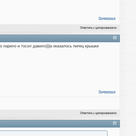
Поделиться
Ответить с цитированием
#8
то парило и тосол давило)))а оказалось пипец крышки
Поделиться
Ответить с цитированием
#9