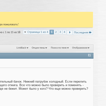
бро пожаловать!
Страница 1 из 4
1
2
3
4
о с 1 по 15 из 58
Последняя
LinkBack
Опции темы
Поиск по теме
Отображение
#1
ительный бачок. Нижний патрубок холодный. Если перелить
щего отжига. Все что можно было проверить и поменять -
где не бежит. Может было у кого? Что еще можно проверить?