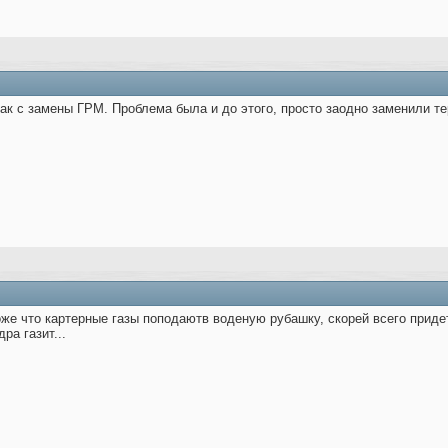
ак с замены ГРМ. Проблема была и до этого, просто заодно заменили т
оже что картерные газы поподаютв воденую рубашку, скорей всего приде
ра газит...