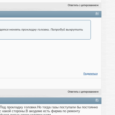
Ответить с цитированием
#4
идется менять прокладку головки. Папробуй выкрутить
Поделиться
Ответить с цитированием
#5
 Под прокладку головки.Но тогда газы поступали бы постоянно
с какой стороны.В акодеме есть фирма по ремонту
будет видно,свози головки кним.