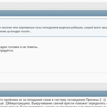
но похоже что картерные газы поподаютв воденую рубашку, скорей всего пр
акова цилиндра газит...
адки головки и не помочь.
придётся.
то проблема из за попадания газов в систему охлаждения.Причины 2. 1)
ше. 2)Микротрещина. Выкручивание свечей врятли поможет определить 
личие трещин.Если мотористы ничего не посаветуют и по прокладкам не 