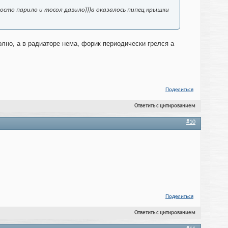
росто парило и тосол давило)))а оказалось пипец крышки
лно, а в радиаторе нема, форик периодически грелся а
Поделиться
Ответить с цитированием
#10
Поделиться
Ответить с цитированием