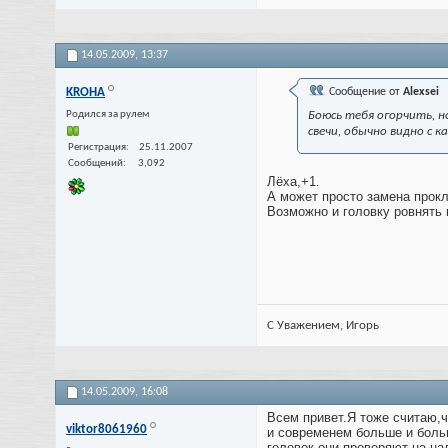
14.05.2009,
13:37
KROHA
Сообщение от
Alexsei
Родился за рулем
Боюсь тебя огорчить, 
свечи, обычно видно с к
Регистрация
25.11.2007
Сообщений
3,092
Лёха,+1.
А может просто замена прокл
Возможно и головку ровнять 
С Уважением, Игорь
14.05.2009,
16:08
Всем привет.Я тоже считаю,ч
viktor8061960
и современем больше и боль
головок,они проверяют на на