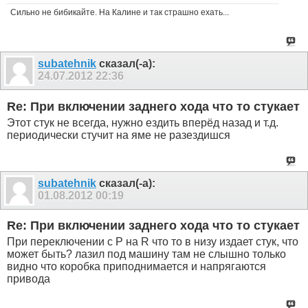
Сильно не бибикайте. На Калине и так страшно ехать...
subatehnik
сказал(-а):
24.07.2012
22:36
Re: При включении заднего хода что то стукает
Этот стук не всегда, нужно ездить вперёд назад и т.д.
периодически стучит на яме не разездишся
subatehnik
сказал(-а):
01.08.2012
00:19
Re: При включении заднего хода что то стукает
При переключении с P на R что то в низу издает стук, что
может быть? лазил под машину там не слышно только
видно что коробка приподнимается и напрягаются
привода