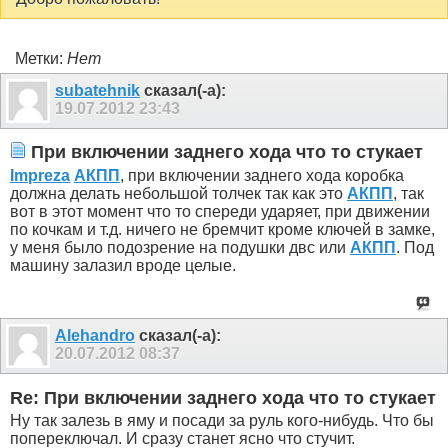
Метки:
Нет
subatehnik
сказал(-а):
19.07.2012
23:43
При включении заднего хода что то стукает
Impreza
АКПП
, при включении заднего хода коробка
должна делать небольшой толчек так как это
АКПП
, так
вот в этот момент что то спереди ударяет, при движении
по кочкам и т.д. ничего не бремчит кроме ключей в замке,
у меня было подозрение на подушки двс или
АКПП
. Под
машину залазил вроде целые.
Alehandro
сказал(-а):
20.07.2012
08:37
Re: При включении заднего хода что то стукает
Ну так залезь в яму и посади за руль кого-нибудь. Что бы
попереключал. И сразу станет ясно что стучит.