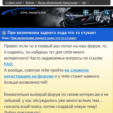
Single Sign On provided by
vBSSO
1
2
3
4
5
6
7
8
9
10
11
12
13
14
15
16
17
18
19
20
21
22
23
24
25
26
27
28
29
30
31
32
33
34
35
36
37
38
39
40
41
42
43
При включении заднего хода что то стукает
Тема:
При включении заднего хода что то стукает
Привет, если ты в первый раз попал на наш форум, то,
я надеюсь, ты найдешь тут для себя много
интересного! Часто задаваемые вопросы по ссылке
FAQ
.
А вообще, советую тебе пройти
не сложную
регистрацию на форуме
и у тебя станет намного
больше возможностей!
Внимательно выбирай форум по своим интересам и не
забывай, у нас обсуждалось уже много всяких тем...
сначала юзай поиск, потом создавай новую тему!
Добро пожаловать!