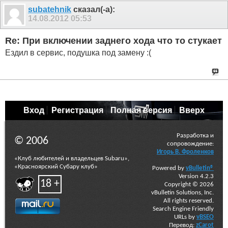
subatehnik
сказал(-а):
14.08.2012
05:53
Re: При включении заднего хода что то стукает
Ездил в сервис, подушка под замену :(
Вход
Регистрация
Полная версия
Вверх
Разработка и
© 2006
сопровождение:
Игорь В. Фроленков
«Клуб любителей и владельцев Subaru»,
«Красноярский Субару клуб»
Powered by
vBulletin®
Version 4.2.3
18 +
Copyright © 2026
vBulletin Solutions, Inc.
All rights reserved.
Search Engine Friendly
URLs by
vBSEO
Перевод:
zCarot