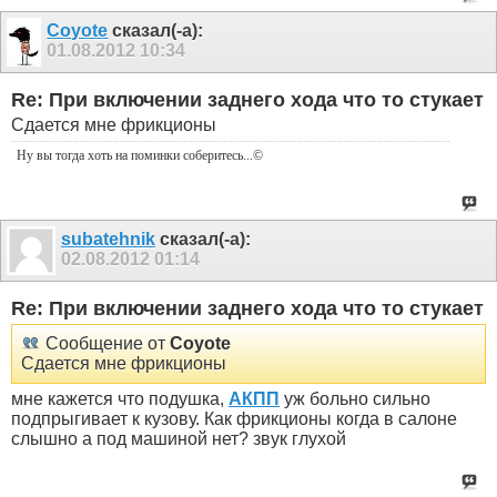
Coyote
сказал(-а):
01.08.2012
10:34
Re: При включении заднего хода что то стукает
Сдается мне фрикционы
Ну вы тогда хоть на поминки соберитесь
...©
subatehnik
сказал(-а):
02.08.2012
01:14
Re: При включении заднего хода что то стукает
Сообщение от
Coyote
Сдается мне фрикционы
мне кажется что подушка,
АКПП
уж больно сильно
подпрыгивает к кузову. Как фрикционы когда в салоне
слышно а под машиной нет? звук глухой