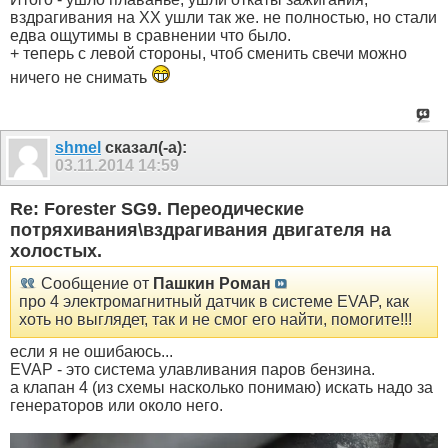
вздрагивания на ХХ ушли так же. не полностью, но стали
едва ощутимы в сравнении что было.
+ теперь с левой стороны, чтоб сменить свечи можно
ничего не снимать
shmel
сказал(-а):
03.11.2014
14:59
Re: Forester SG9. Переодические
потряхивания\вздрагивания двигателя на
холостых.
Сообщение от
Пашкин Роман
про 4 электромагнитный датчик в системе EVAP, как
хоть но выглядет, так и не смог его найти, помогите!!!
если я не ошибаюсь...
EVAP - это система улавливания паров бензина.
а клапан 4 (из схемы насколько понимаю) искать надо за
генераторов или около него.