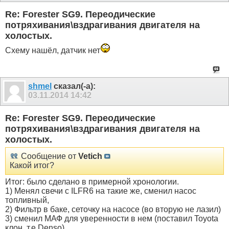
Re: Forester SG9. Переодические
потряхивания\вздрагивания двигателя на
холостых.
Схему нашёл, датчик нет
shmel
сказал(-а):
03.11.2014
14:42
Re: Forester SG9. Переодические
потряхивания\вздрагивания двигателя на
холостых.
Сообщение от
Vetich
Какой итог?
Итог: было сделано в примерной хронологии.
1) Менял свечи с ILFR6 на такие же, сменил насос
топливный,
2) Фильтр в баке, сеточку на насосе (во вторую не лазил)
3) сменил МАФ для уверенности в нем (поставил Toyota
клон, т.е Denso)