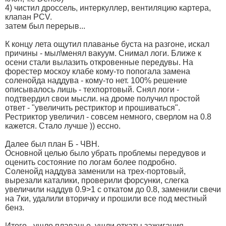
4) чистил дроссель, интеркуллер, вентиляцию картера,
клапан PCV.
затем был перерыв...
К концу лета ощутил плаванье буста на разгоне, искал
причины - мыл\менял вакуум. Снимал логи. Ближе к
осени стали вылазить откровенные передувы. На
форестер москоу клабе кому-то попогала замена
соленойда наддува - кому-то нет. 100% решение
описывалось лишь - техпортовый. Снял логи -
подтвердил свои мысли. на дроме получил простой
ответ - "увеличить рестриктор и прошиваться".
Рестриктор увеличил - совсем немного, сверлом на 0.8
кажется. Стало лучше )) ессно.
Далее был план Б - ЧВН.
Основной целью было убрать проблемы передувов и
оценить состояние по логам более подробно.
Соленойд наддува заменили на трех-портовый,
вырезали каталики, проверили форсунки, слегка
увеличили наддув 0.9>1 с откатом до 0.8, заменили свечи
на 7ки, удалили вторичку и прошили все под местный
бенз.
Итого - ушло плаванье, ушли откаты зажигания,