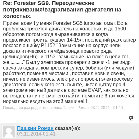
Re: Forester SG9. Переодические
потряхивания\вздрагивания двигателя на
холостых.
Привет всем ! у меня Forester SG5 turbo автомат. Есть
проблема трясётся двигатель на холостых, и до 1500
оборотов потом когда выравнивается а когда
продолжает троить, кушает 14-15л, последний раз сканер
показал ошибку Р1152 "Замыкание на корпус цепи
докаталитического лямбда зонда правого ряда
целиндров(Н6)" и 1153 "замыкание на плюс в цепи тог
же..........." Был у электрика проверили свечи -1 целиндр
свеча закидана, компрессия супер, бобины (или модули)
работают, поменял местами , поставил новые свечи,
ничего не изменилось, электрик попросил электросхему
двигателя, если у кого есть скинте, читал цитау про 4
электромагнитный датчик в системе EVAP, как хоть но
выглядет, так и не смог его найти, помогите!!! так хочется
нормально ездить на этой машине!!!
Последний раз редактировалось Пашкин Роман; 03.11.2014 в
01:40
.
Пашкин Роман
сказал(-а):
03.11.2014
01:41