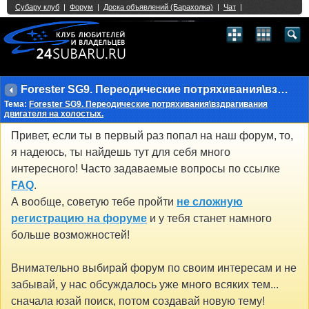
Single Sign On provided by
vBSSO
1
2
3
4
5
6
7
8
9
10
11
12
13
14
15
16
17
18
19
20
21
22
23
24
25
26
27
28
29
30
31
32
33
34
35
36
37
38
39
40
41
42
43
Forester SG9. Переодические потряхивания\вздрагивания двигателя на холостых.
Тема:
Forester SG9. Переодические потряхивания\вздрагивания
двигателя на холостых.
Привет, если ты в первый раз попал на наш форум, то,
я надеюсь, ты найдешь тут для себя много
интересного! Часто задаваемые вопросы по ссылке
FAQ
.
А вообще, советую тебе пройти
не сложную
регистрацию на форуме
и у тебя станет намного
больше возможностей!
Внимательно выбирай форум по своим интересам и не
забывай, у нас обсуждалось уже много всяких тем...
сначала юзай поиск, потом создавай новую тему!