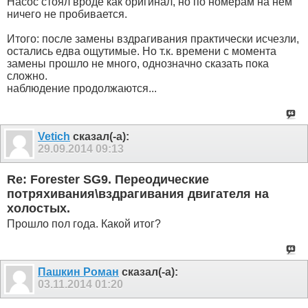
Насос стоял вроде как оригинал, но по номерам на нем
ничего не пробивается.
Итого: после замены вздрагивания практически исчезли,
остались едва ощутимые. Но т.к. времени с момента
замены прошло не много, однозначно сказать пока
сложно.
наблюдение продолжаются...
Vetich
сказал(-а):
29.09.2014
09:13
Re: Forester SG9. Переодические
потряхивания\вздрагивания двигателя на
холостых.
Прошло пол года. Какой итог?
Пашкин Роман
сказал(-а):
03.11.2014
01:20