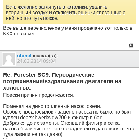
Есть желание заглянуть в каталики, удалить
вторичный воздух и отключить ошибки связанные с
ней, но это чуть позже.
Всё выше перечисленое у меня проделано вот только в
КХХ не лазил
shmel
сказал(-а):
24.03.2014
09:04
Re: Forester SG9. Переодические
потряхивания\вздрагивания двигателя на
холостых.
Поиски причин продолжаются.
Поменял на днях топливный насос, свечи.
Особых предпосылок к замене насоса не было, но был
куплен deatschwerks dw200 и фильтр в бак.
Добрался до их замены. Стоявший фильтр и сетка
насоса были чистые - что порадовало и дало понять, что
туда лазили не так давно)