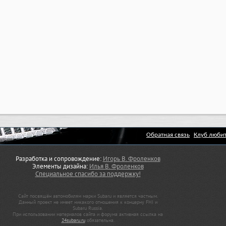
Обратная связь
Клуб любит
Разработка и сопровождение:
Игорь В. Фроленков
Элементы дизайна:
Илья В. Фроленков
Специальное спасибо за поддержку!
Сайт посвящён автомобилям марки Subaru и является частным.
Данный проект не имеет никакого отношения к концерну FHI и
Subaru Russia.
При использовании материалов сайта и форума активная ссылка на
24subaru.ru
обязательна.