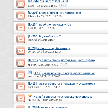
[EZ-30D]
Машину трясет на ХХ
1
2
EZ30R
, 02.10.2015 16:59
[EJ-205]
EJ205 моргает чек, потряхивает
Tibuashka
, 27.09.2015 22:30
[EJ-254]
пробило прокладку гбц
psih
, 03.03.2015 17:36
[EJ-204]
Водяной насос!!
leon
, 08.09.2015 21:37
[EJ-20]
вопрос по турба мотору
vertex300
, 08.09.2015 12:17
Плохо едет автомобиль, потеря мощности Субару
1
2
Nikitka
, 23.05.2011 23:06
[EJ-15]
нужна помощь в регулировке клапанов
vekmann
, 03.08.2015 00:05
[EJ-15]
Падают обороты в положении D селектора
buck dich
, 15.07.2015 14:51
[Неизв.]
Вопросы по установке маслонасоса
stan31337
, 30.06.2015 01:09
[EJ-20]
Форь не едет на низах