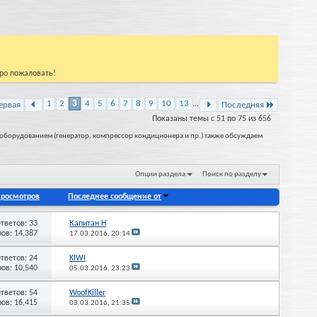
бро пожаловать!
1
2
3
4
5
6
7
8
9
10
13
...
ервая
Последняя
Показаны темы с 51 по 75 из 656
оборудованием (генератор, компрессор кондиционера и пр.) также обсуждаем
Опции раздела
Поиск по разделу
росмотров
Последнее сообщение от
тветов: 33
Капитан Н
ов: 14,387
17.03.2016,
20:14
тветов: 24
KIWI
ов: 10,540
05.03.2016,
23:23
тветов: 54
WoofKiller
ов: 16,415
03.03.2016,
21:35