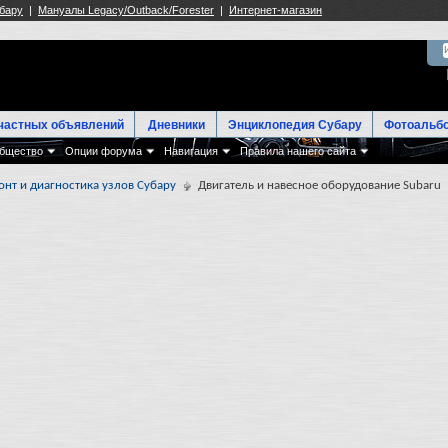
частных объявлений
Дневники
Энциклопедия Субару
Фотоальб
бщество
Опции форума
Навигация
Правила нашего сайта
онт и диагностика узлов Субару
Двигатель и навесное оборудование Subaru