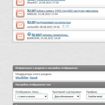
Иван657
, 25.06.2015 17:16
[EJ-20]
Subaru Legacy 1992 год ej20 застучал двигатель
NIKOLAY
, 21.06.2015 17:44
[EJ-20]
подтрахивает на холостых
1
2
vertex300
, 06.06.2015 19:16
[EJ-202]
ремень генератора..
BERROMA
, 01.06.2015 14:39
Информация о разделе и настройки отображения
Модераторы этого раздела
WoofKiller
,
Havok
Настройка отображения тем
Отображать темы ...
Критерий сортировки:
Префикс