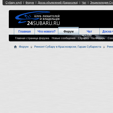
Главная
Что нового?
Форум
Чат
Доска 
Главная страница форума
Новые сообщения
Справка
Календарь
Соо
Форум
Ремонт Субару в Красноярске, Гараж Субариста
Рем