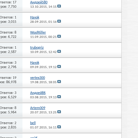
тветов: 17
Андрей580
ров: 7,750
13.10.2015,
14:15
Ответов: 1
Havok
ров: 3,015
28.09.2015,
01:16
Ответов: 8
WoofKiller
ров: 6,722
11.09.2015,
00:21
Ответов: 1
trubogriz
ров: 2,587
10.09.2015,
12:42
Ответов: 3
Havok
ров: 2,796
09.09.2015,
19:12
тветов: 19
vertex300
ов: 86,978
19.08.2015,
18:05
Ответов: 3
Андрей86
ров: 6,529
03.08.2015,
19:13
Ответов: 8
Artem009
ров: 5,964
20.07.2015,
13:25
Ответов: 2
bell
ров: 2,835
01.07.2015,
16:11