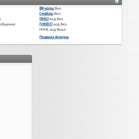
BB коды
Вкл.
Смайлы
Вкл.
я
[IMG]
код
Вкл.
ообщения
[VIDEO]
код
Вкл.
HTML код
Выкл.
Правила форума