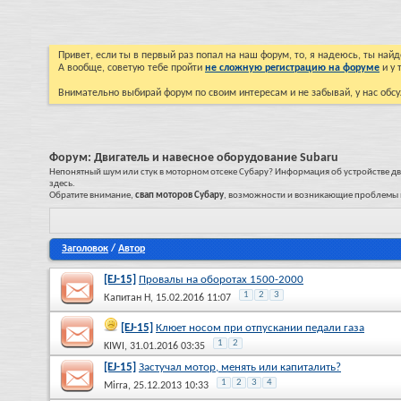
Привет, если ты в первый раз попал на наш форум, то, я надеюсь, ты на
А вообще, советую тебе пройти
не сложную регистрацию на форуме
и у 
Внимательно выбирай форум по своим интересам и не забывай, у нас обсу
Форум:
Двигатель и навесное оборудование Subaru
Непонятный шум или стук в моторном отсеке Субару? Информация об устройстве дв
здесь.
Обратите внимание,
свап моторов Субару
, возможности и возникающие проблемы 
Заголовок
/
Автор
[EJ-15]
Провалы на оборотах 1500-2000
1
2
3
Капитан Н
, 15.02.2016 11:07
[EJ-15]
Клюет носом при отпускании педали газа
1
2
KIWI
, 31.01.2016 03:35
[EJ-15]
Застучал мотор, менять или капиталить?
1
2
3
4
Mirra
, 25.12.2013 10:33