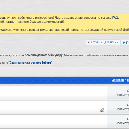
йдешь тут для себя много интересного! Часто задаваемые вопросы по ссылке
FAQ
.
тебя станет намного больше возможностей!
ждалось уже много всяких тем... сначала юзай поиск, потом создавай новую тему! До
Страница 3 из 27
П
игателя, способах
ремонта двигателей субару
. Механические проблемы с основным навесным 
в теме
"
Свап/замена агрегатов Subaru
"
Ответов
/
П
О
Просмотр
О
Просмотр
О
Просмотр