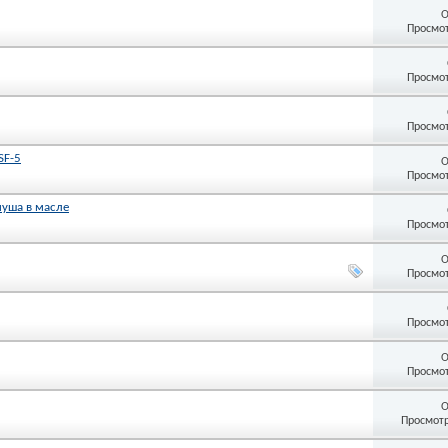
О
Просмот
Просмот
Просмот
SF-5
О
Просмот
пуша в масле
Просмот
О
Просмот
Просмот
О
Просмот
О
Просмотр