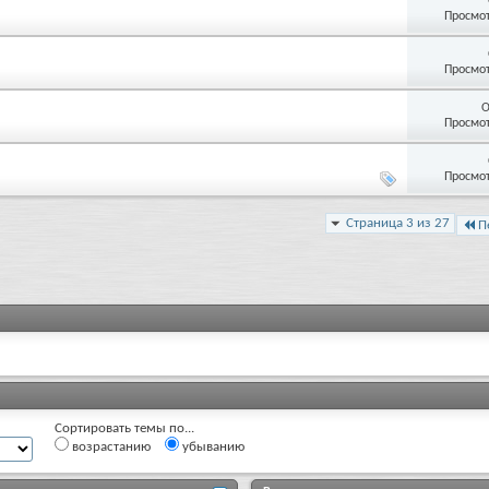
Просмот
Просмот
О
Просмот
Просмот
Страница 3 из 27
П
Сортировать темы по...
возрастанию
убыванию