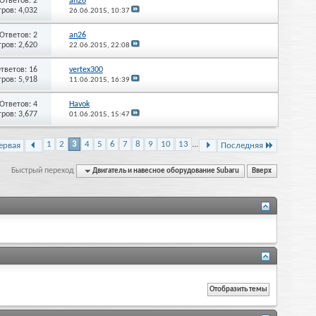
Ответов: 2
an26
ров: 4,032
26.06.2015,
10:37
Ответов: 2
an26
ров: 2,620
22.06.2015,
22:08
тветов: 16
vertex300
ров: 5,918
11.06.2015,
16:39
Ответов: 4
Havok
ров: 3,677
01.06.2015,
15:47
1
2
3
4
5
6
7
8
9
10
13
...
ервая
Последняя
Быстрый переход
Двигатель и навесное оборудование Subaru
Вверх