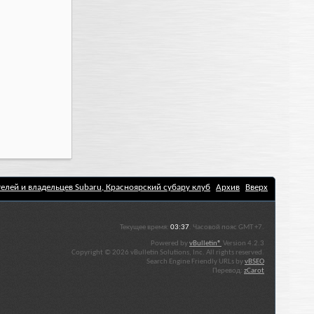
елей и владельцев Subaru, Красноярский субару клуб
Архив
Вверх
Текущее время:
03:37
. Часовой пояс GMT +7.
Powered by
vBulletin®
Version 4.2.3
Copyright © 2026 vBulletin Solutions, Inc. All rights reserved.
Search Engine Friendly URLs by
vBSEO
Перевод:
zCarot