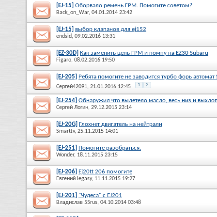
[EJ-15]
Оборвало ремень ГРМ. Помогите советом?
Back_on_War
, 04.01.2014 23:42
[EJ-15]
выбор клапанов для ej152
endsid
, 09.02.2016 13:31
[EZ-30D]
Как заменить цепь ГРМ и помпу на EZ30 Subaru
Figaro
, 08.02.2016 19:50
[EJ-205]
Ребята помогите не заводится турбо форь автомат 
1
2
Сергей42091
, 21.01.2016 12:45
[EJ-254]
Обнаружил что вылетело масло, весь низ и выхло
Сергей Логин
, 29.12.2015 23:14
[EJ-20G]
Глохнет двигатель на нейтрали
Smarttv
, 25.11.2015 14:01
[EJ-251]
Помогите разобраться.
Wonder
, 18.11.2015 23:15
[EJ-206]
Ej20tt 206 помогите
Евгений legasy
, 11.11.2015 19:27
[EJ-201]
"Чудеса" с EJ201
Владислав 55rus
, 04.10.2014 03:48