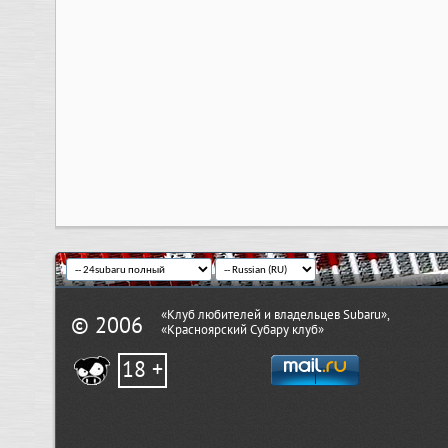
«Клуб любителей и владельцев Subaru»,
© 2006
«Красноярский Субару клуб»
18 +