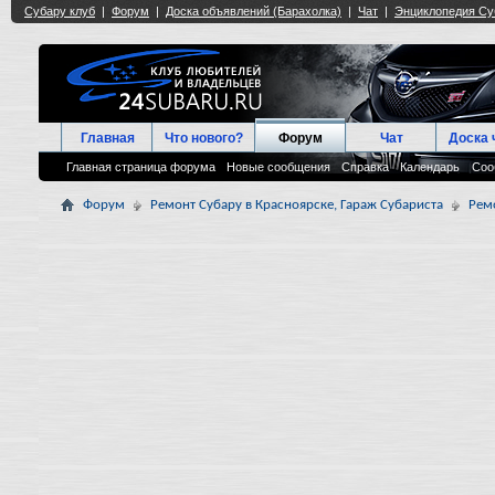
Главная
Что нового?
Форум
Чат
Доска 
Главная страница форума
Новые сообщения
Справка
Календарь
Соо
Форум
Ремонт Субару в Красноярске, Гараж Субариста
Рем