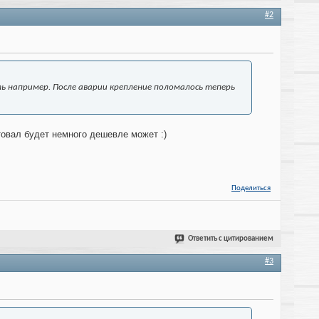
#2
ть например. После аварии крепление поломалось теперь
товал будет немного дешевле может :)
Поделиться
Ответить с цитированием
#3