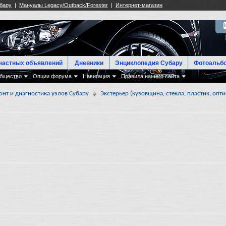
частных объявлений
Дневники
Энциклопедия Субару
Фотоальб
бщество
Опции форума
Навигация
Правила нашего сайта
онт и диагностика узлов Субару
Экстерьер (кузовщина, стекла, пластик, опти