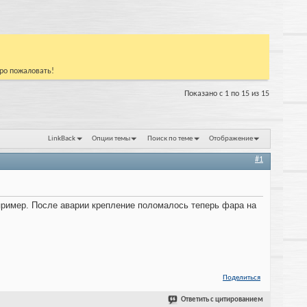
бро пожаловать!
Показано с 1 по 15 из 15
LinkBack
Опции темы
Поиск по теме
Отображение
#1
например. После аварии крепление поломалось теперь фара на
Поделиться
Ответить с цитированием