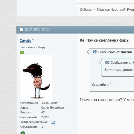
Субару — Мысли. Чувствуй. Рул
12.04.2010,
07:55
Re: Пайка крепления фары
Coyote
Был зачат в субару
Сообщение от
Листик
Сообщение от
Вот твои фото:
Спасибо !!!
Прямо на грязь лепил? У мен
Регистрация
28.07.2009
Адрес
Санкт-Петербург
Возраст
42
Сообщений
2,366
Записей в дневнике
22
Объявления
1