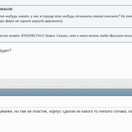
DRAGON
то-нибудь знает, у нас в городе кто нибудь починить такое сможет? Ну та
рь фара на одном шурупе держится.
егко паяет. 89509817451 Павел. Скажи, что к нему ехать тебе Ярослав пос
будет?
уманки, но там не пластик, корпус сделан из какого то легкого сплава, 