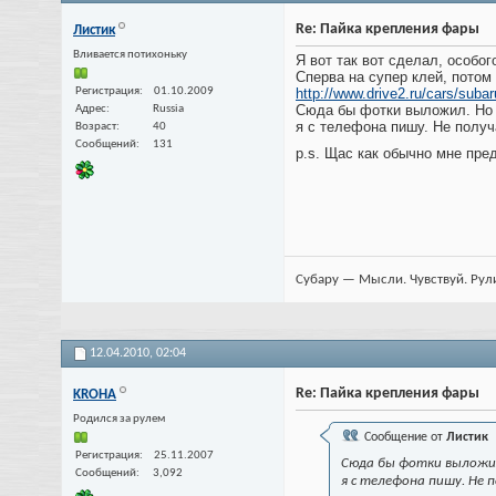
Re: Пайка крепления фары
Листик
Вливается потихоньку
Я вот так вот сделал, особог
Сперва на супер клей, потом
Регистрация
01.10.2009
http://www.drive2.ru/cars/subar
Сюда бы фотки выложил. Но
Адрес
Russia
я с телефона пишу. Не получ
Возраст
40
Сообщений
131
p.s. Щас как обычно мне пре
Субару — Мысли. Чувствуй. Рул
12.04.2010,
02:04
Re: Пайка крепления фары
KROHA
Родился за рулем
Сообщение от
Листик
Регистрация
25.11.2007
Сюда бы фотки выложи
Сообщений
3,092
я с телефона пишу. Не 