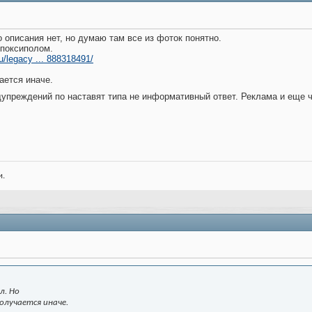
о описания нет, но думаю там все из фоток понятно.
 поксиполом.
u/legacy ... 888318491/
ается иначе.
дупреждений по наставят типа не информативный ответ. Реклама и еще 
и.
л. Но
получается иначе.