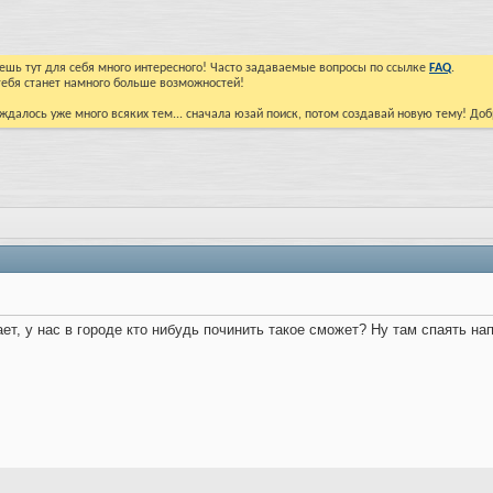
йдешь тут для себя много интересного! Часто задаваемые вопросы по ссылке
FAQ
.
тебя станет намного больше возможностей!
ждалось уже много всяких тем... сначала юзай поиск, потом создавай новую тему! До
ает, у нас в городе кто нибудь починить такое сможет? Ну там спаять 