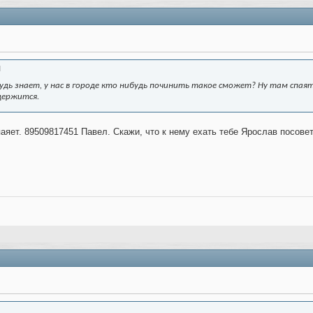
N
дь знает, у нас в городе кто нибудь починить такое сможет? Ну там спая
держится.
паяет. 89509817451 Павел. Скажи, что к нему ехать тебе Ярослав посове