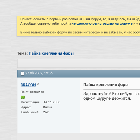
Привет, если ты в первый раз попал на наш форум, то, я надеюсь, ты на
А вообще, советую тебе пройти
не сложную регистрацию на форуме
и у 
Внимательно выбирай форум по своим интересам и не забывай, у нас обсу
Тема:
Пайка крепления фары
27.08.2009,
19:56
Пайка крепления фары
DRAGON
Почти освоился
Здравствуйте! Кто-нибудь зн
одном шурупе держится.
Регистрация
14.11.2008
Адрес
Russia
Сообщений
262