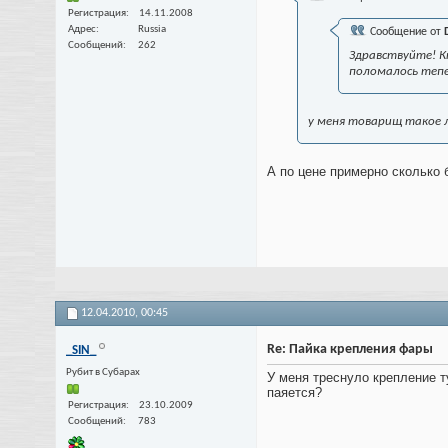
Регистрация
14.11.2008
Адрес
Russia
Сообщение от
Сообщений
262
Здравствуйте! К
поломалось тепе
у меня товарищ такое л
А по цене примерно сколько 
12.04.2010,
00:45
Re: Пайка крепления фары
_SIN_
Рубит в Субарах
У меня треснуло крепление т
паяется?
Регистрация
23.10.2009
Сообщений
783