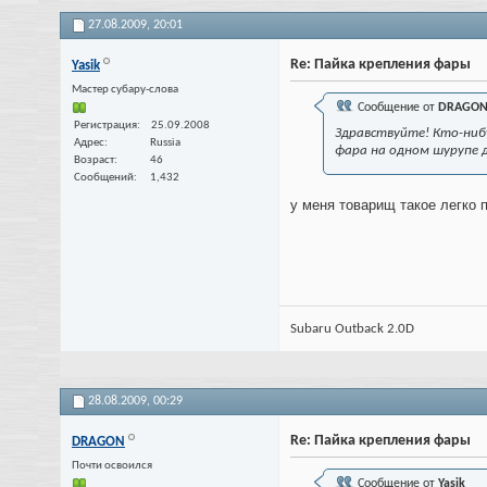
27.08.2009,
20:01
Re: Пайка крепления фары
Yasik
Мастер субару-слова
Сообщение от
DRAGO
Регистрация
25.09.2008
Здравствуйте! Кто-нибу
Адрес
Russia
фара на одном шурупе 
Возраст
46
Сообщений
1,432
у меня товарищ такое легко 
Subaru Outback 2.0D
28.08.2009,
00:29
Re: Пайка крепления фары
DRAGON
Почти освоился
Сообщение от
Yasik