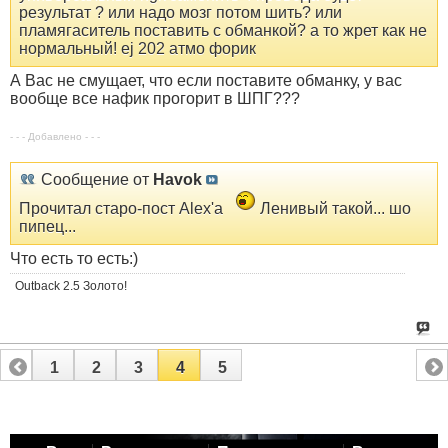
результат ? или надо мозг потом шить? или
пламягаситель поставить с обманкой? а то жрет как не
нормальный! ej 202 атмо форик
А Вас не смущает, что если поставите обманку, у вас
вообще все нафик прогорит в ШПГ???
- - - Добавлено - - -
Сообщение от
Havok
Прочитал старо-пост Alex'а
Ленивый такой... шо
пипец...
Что есть то есть:)
Outback 2.5 Золото!
1
2
3
4
5