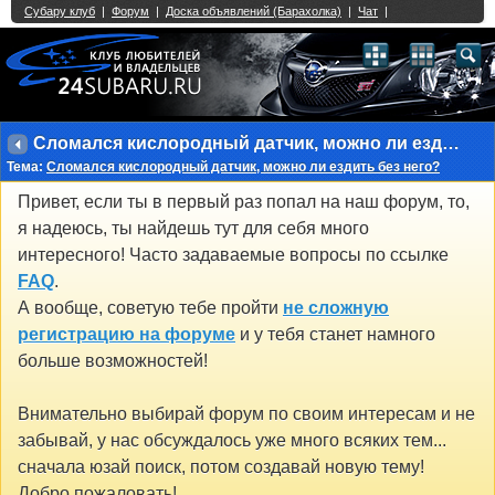
Single Sign On provided by
vBSSO
1
2
3
4
5
6
7
8
9
10
11
12
13
14
15
16
17
18
19
20
21
22
23
24
25
26
27
28
29
30
31
32
33
34
35
36
37
38
39
40
41
42
43
Сломался кислородный датчик, можно ли ездить без него?
Тема:
Сломался кислородный датчик, можно ли ездить без него?
Привет, если ты в первый раз попал на наш форум, то,
я надеюсь, ты найдешь тут для себя много
интересного! Часто задаваемые вопросы по ссылке
FAQ
.
А вообще, советую тебе пройти
не сложную
регистрацию на форуме
и у тебя станет намного
больше возможностей!
Внимательно выбирай форум по своим интересам и не
забывай, у нас обсуждалось уже много всяких тем...
сначала юзай поиск, потом создавай новую тему!
Добро пожаловать!