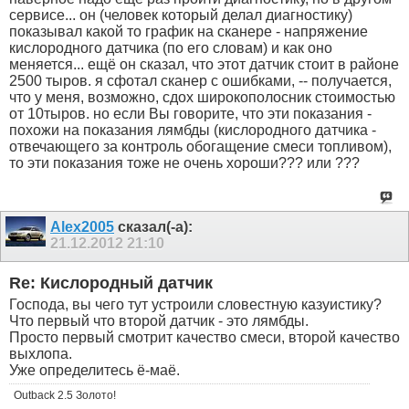
сервисе... он (человек который делал диагностику)
показывал какой то график на сканере - напряжение
кислородного датчика (по его словам) и как оно
меняется... ещё он сказал, что этот датчик стоит в районе
2500 тыров. я сфотал сканер с ошибками, -- получается,
что у меня, возможно, сдох широкополосник стоимостью
от 10тыров. но если Вы говорите, что эти показания -
похожи на показания лямбды (кислородного датчика -
отвечающего за контроль обогащение смеси топливом),
то эти показания тоже не очень хороши??? или ???
Alex2005
сказал(-а):
21.12.2012
21:10
Re: Кислородный датчик
Господа, вы чего тут устроили словестную казуистику?
Что первый что второй датчик - это лямбды.
Просто первый смотрит качество смеси, второй качество
выхлопа.
Уже определитесь ё-маё.
Outback 2.5 Золото!