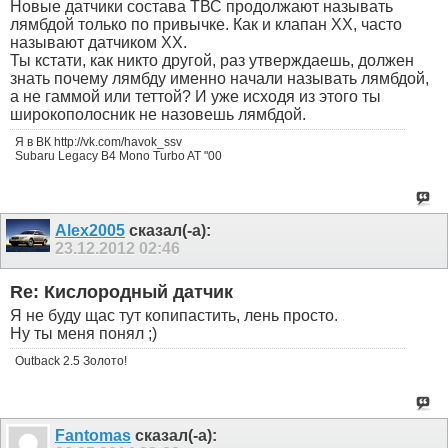
Новые датчики состава ТВС продолжают называть
лямбдой только по привычке. Как и клапан ХХ, часто
называют датчиком ХХ.
Ты кстати, как никто другой, раз утверждаешь, должен
знать почему лямбду именно начали называть лямбдой,
а не гаммой или теттой? И уже исходя из этого ты
широкополосник не назовешь лямбдой.
Я в ВК http://vk.com/havok_ssv
Subaru Legacy B4 Mono Turbo AT "00
Alex2005
сказал(-а):
23.12.2012
02:46
Re: Кислородный датчик
Я не буду щас тут копипастить, лень просто.
Ну ты меня понял ;)
Outback 2.5 Золото!
Fantomas
сказал(-а):