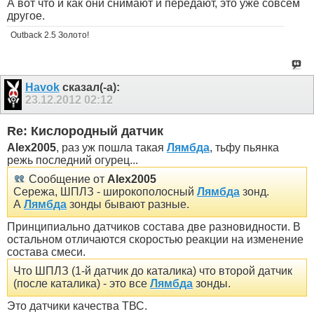
А вот что и как они снимают и передают, это уже совсем
другое.
Outback 2.5 Золото!
Havok
сказал(-а):
23.12.2012
02:12
Re: Кислородный датчик
Alex2005
, раз уж пошла такая
Лямбда
, тьфу пьянка
режь последний огурец...
Сообщение от
Alex2005
Сережа, ШПЛЗ - широкополосный
Лямбда
зонд.
А
Лямбда
зонды бывают разные.
Принципиально датчиков состава две разновидности. В
остальном отличаются скоростью реакции на изменение
состава смеси.
Что ШПЛЗ (1-й датчик до каталика) что второй датчик
(после каталика) - это все
Лямбда
зонды.
Это датчики качества ТВС.