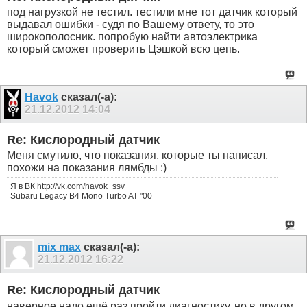
под нагрузкой не тестил. тестили мне тот датчик который
выдавал ошибки - судя по Вашему ответу, то это
широкополосник. попробую найти автоэлектрика
который сможет проверить Цэшкой всю цепь.
Havok
сказал(-а):
21.12.2012
14:04
Re: Кислородный датчик
Меня смутило, что показания, которые ты написал,
похожи на показания лямбды :)
Я в ВК http://vk.com/havok_ssv
Subaru Legacy B4 Mono Turbo AT "00
mix max
сказал(-а):
21.12.2012
16:22
Re: Кислородный датчик
наверное надо ещё раз пройти диагностику, но в другом