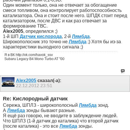
Один момент только, она не отвечает за обогащение
смеси топливом, она контролирует работоспособность
катализатора. Она и стоит после него. ШПДК стоит перед
катализатором, после ДВС и как раз отвечает за
формирование ТВС.
Alex2005
, определился ;)
1-й ШП
Датчик кислорода
, 2-й
Лямбда
.
Широкополосник это точно не
Лямбда
;) Хотя бы из-за
характеристики выходного сигнала ;)
Я в ВК http://vk.com/havok_ssv
Subaru Legacy B4 Mono Turbo AT "00
Alex2005
сказал(-а):
22.12.2012
23:51
Re: Кислородный датчик
Сережа, ШПЛЗ - широкополосный
Лямбда
зонд.
А
Лямбда
зонды бывают разные.
Я ещё раз говорю, не вводите в заблуждение людей.
Что ШПЛЗ (1-й датчик до каталика) что второй датчик
(после каталика) - это все
Лямбда
зонды.