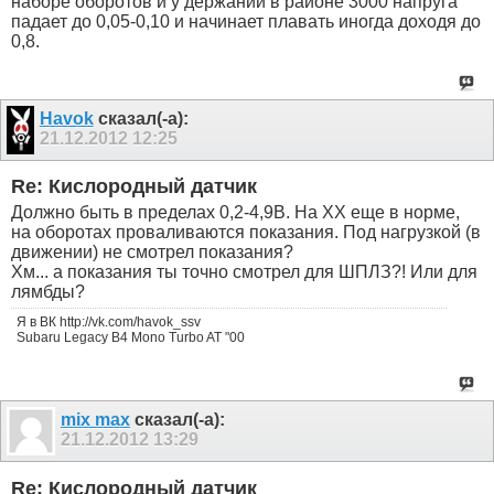
наборе оборотов и у держании в районе 3000 напруга
падает до 0,05-0,10 и начинает плавать иногда доходя до
0,8.
Havok
сказал(-а):
21.12.2012
12:25
Re: Кислородный датчик
Должно быть в пределах 0,2-4,9В. На ХХ еще в норме,
на оборотах проваливаются показания. Под нагрузкой (в
движении) не смотрел показания?
Хм... а показания ты точно смотрел для ШПЛЗ?! Или для
лямбды?
Я в ВК http://vk.com/havok_ssv
Subaru Legacy B4 Mono Turbo AT "00
mix max
сказал(-а):
21.12.2012
13:29
Re: Кислородный датчик