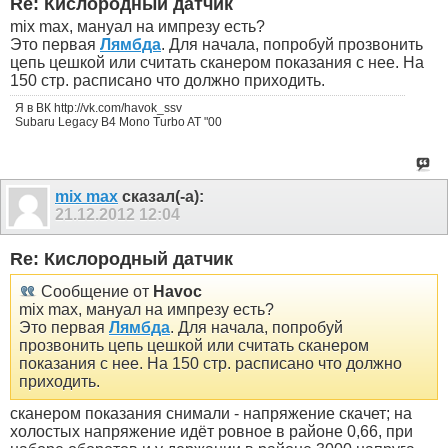
Re: Кислородный датчик
mix max, мануал на импрезу есть?
Это первая
Лямбда
. Для начала, попробуй прозвонить
цепь цешкой или считать сканером показания с нее. На
150 стр. расписано что должно приходить.
Я в ВК http://vk.com/havok_ssv
Subaru Legacy B4 Mono Turbo AT "00
mix max
сказал(-а):
21.12.2012
12:04
Re: Кислородный датчик
Сообщение от
Havoc
mix max, мануал на импрезу есть?
Это первая
Лямбда
. Для начала, попробуй
прозвонить цепь цешкой или считать сканером
показания с нее. На 150 стр. расписано что должно
приходить.
сканером показания снимали - напряжение скачет; на
холостых напряжение идёт ровное в районе 0,66, при