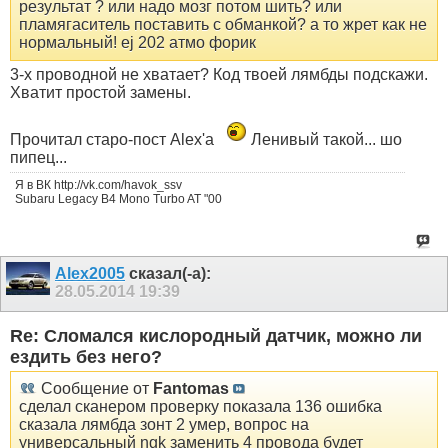
результат ? или надо мозг потом шить? или
пламягаситель поставить с обманкой? а то жрет как не
нормальный! ej 202 атмо форик
3-х проводной не хватает? Код твоей лямбды подскажи.
Хватит простой замены.
Прочитал старо-пост Alex'а
Ленивый такой... шо
пипец...
Я в ВК http://vk.com/havok_ssv
Subaru Legacy B4 Mono Turbo AT "00
Alex2005
сказал(-а):
28.05.2014
19:39
Re: Сломался кислородный датчик, можно ли
ездить без него?
Сообщение от
Fantomas
сделал сканером проверку показала 136 ошибка
сказала лямбда зонт 2 умер, вопрос на
универсальный ngk заменить 4 провода будет