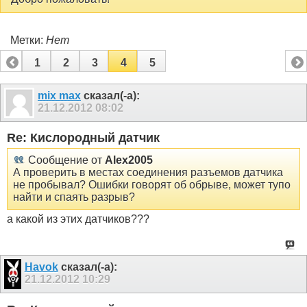
Метки:
Нет
1
2
3
4
5
mix max
сказал(-а):
21.12.2012
08:02
Re: Кислородный датчик
Сообщение от
Alex2005
А проверить в местах соединения разъемов датчика
не пробывал? Ошибки говорят об обрыве, может тупо
найти и спаять разрыв?
а какой из этих датчиков???
Havok
сказал(-а):
21.12.2012
10:29