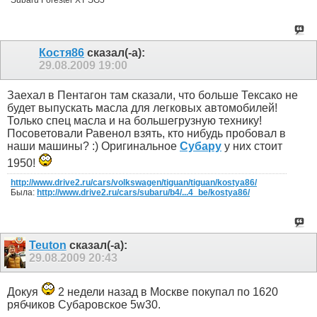
Костя86
сказал(-а):
29.08.2009
19:00
Заехал в Пентагон там сказали, что больше Тексако не
будет выпускать масла для легковых автомобилей!
Только спец масла и на большегрузную технику!
Посоветовали Равенол взять, кто нибудь пробовал в
наши машины? :) Оригинальное
Субару
у них стоит
1950!
http://www.drive2.ru/cars/volkswagen/tiguan/tiguan/kostya86/
Была:
http://www.drive2.ru/cars/subaru/b4/...4_be/kostya86/
Teuton
сказал(-а):
29.08.2009
20:43
Докуя
2 недели назад в Москве покупал по 1620
рябчиков Субаровское 5w30.