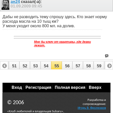
ан24
сказал(-а):
01.09.2009
09:45
Дабы не разводить тему спрошу здесь. Кто знает норму
расхода масла на 10 тыщ км?
У меня уходит около 800 мл. на долив.
Мне бы ключ от квартиры, где девки
лежат.
50
51
52
53
54
55
56
57
58
59
60
70
71
Вход
Регистрация
Полная версия
Вверх
Разработка и
© 2006
сопровождение:
Игорь В. Фроленков
«Клуб любителей и владельцев Subaru»,