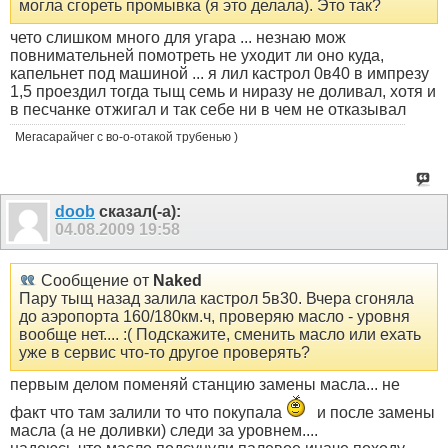
могла сгореть промывка (я это делала). Это так?
чето слишком много для угара ... незнаю мож
повнимательней помотреть не уходит ли оно куда,
капельнет под машиной ... я лил кастрол 0в40 в импрезу
1,5 проездил тогда тыщ семь и ниразу не доливал, хотя и
в песчанке отжигал и так себе ни в чем не отказывал
Мегасарайчег с во-о-отакой трубенью )
doob
сказал(-а):
04.08.2009
19:58
Сообщение от
Naked
Пару тыщ назад залила кастрол 5в30. Вчера сгоняла
до аэропорта 160/180км.ч, проверяю масло - уровня
вообще нет.... :( Подскажите, сменить масло или ехать
уже в сервис что-то другое проверять?
первым делом поменяй станцию замены масла... не
факт что там залили то что покупала
и после замены
масла (а не доливки) следи за уровнем....