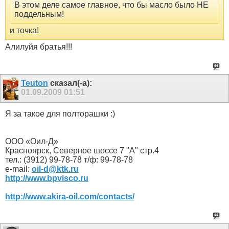
В этом деле самое главное, что бы масло было НЕ
поддельным!
и точка!
Алилуйя братья!!!
Teuton
сказал(-а):
01.09.2009
01:51
Я за такое для полторашки :)
ООО «Оил-Д»
Красноярск, Северное шоссе 7 "А" стр.4
тел.: (3912) 99-78-78 т/ф: 99-78-78
e-mail:
oil-d@ktk.ru
http://www.bpvisco.ru
http://www.akira-oil.com/contacts/