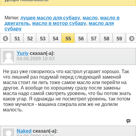
Метки:
лушее масло для субару
,
масло
,
масло в
двигатель
,
масло в мотор субару
,
масло для
субару
50
51
52
53
54
55
56
57
58
59
60
70
71
Yuriy
сказал(-а):
04.08.2009
10:03
Не раз уже говорилось что кастрол угарает хорошо. Так
что лишний раз подумай перед следующей заменой
масла стоит ли лить тоже самое масло или перейти на
другое. А вообще по хорошему сразу после замены
масла надо самой смотреть уровень, что бы потом знать
каков угар. Я однажды не посмотрел уровень, так потом
тоже мучился - машина сожрала или же не долили
малость.
Naked
сказал(-а):