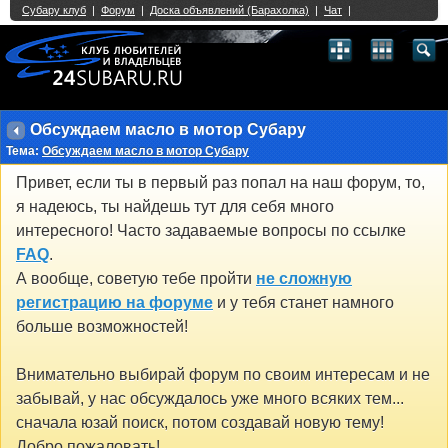
Single Sign On provided by
vBSSO
1
2
3
4
5
6
7
8
9
10
11
12
13
14
15
16
17
18
19
20
21
22
23
24
25
26
27
28
29
30
31
32
33
34
35
36
37
38
39
40
41
42
43
Обсуждаем масло в мотор Субару
Тема:
Обсуждаем масло в мотор Субару
Привет, если ты в первый раз попал на наш форум, то,
я надеюсь, ты найдешь тут для себя много
интересного! Часто задаваемые вопросы по ссылке
FAQ
.
А вообще, советую тебе пройти
не сложную
регистрацию на форуме
и у тебя станет намного
больше возможностей!
Внимательно выбирай форум по своим интересам и не
забывай, у нас обсуждалось уже много всяких тем...
сначала юзай поиск, потом создавай новую тему!
Добро пожаловать!