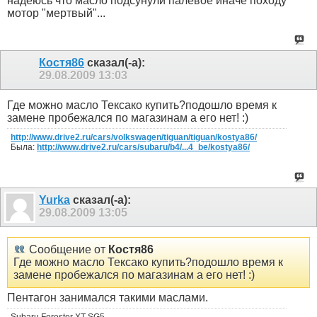
надеюсь что масло подсунули палевое иначе походу
мотор "мертвый"...
Костя86
сказал(-а):
29.08.2009
13:03
Где можно масло Тексако купить?подошло время к
замене пробежался по магазинам а его нет! :)
http://www.drive2.ru/cars/volkswagen/tiguan/tiguan/kostya86/
Была:
http://www.drive2.ru/cars/subaru/b4/...4_be/kostya86/
Yurka
сказал(-а):
29.08.2009
13:05
Сообщение от
Костя86
Где можно масло Тексако купить?подошло время к
замене пробежался по магазинам а его нет! :)
Пентагон занимался такими маслами.
Subaru Forester XT SG5