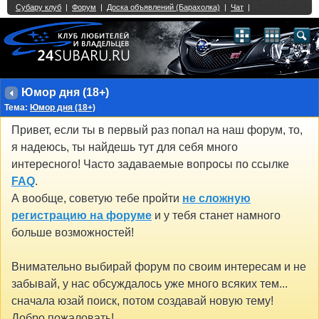
Single Sign On provided by
vBSSO
1
2
3
4
5
6
7
8
9
10
11
12
13
14
15
16
17
18
19
20
21
22
23
24
25
26
27
28
29
30
31
32
33
34
35
36
37
38
39
40
41
42
43
Юмор дня (18+)
Тема:
Юмор дня (18+)
Привет, если ты в первый раз попал на наш форум, то,
я надеюсь, ты найдешь тут для себя много
интересного! Часто задаваемые вопросы по ссылке
FAQ
.
А вообще, советую тебе пройти
не сложную
регистрацию на форуме
и у тебя станет намного
больше возможностей!
Внимательно выбирай форум по своим интересам и не
забывай, у нас обсуждалось уже много всяких тем...
сначала юзай поиск, потом создавай новую тему!
Добро пожаловать!