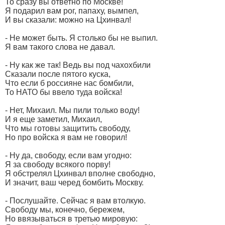
То сразу вы ответно по Москве!
Я подарил вам рог, папаху, вымпел,
И вы сказали: можно на Цхинвал!
- Не может быть. Я столько бы не выпил.
Я вам такого слова не давал.
- Ну как же так! Ведь вы под чахохбили
Сказали после пятого куска,
Что если б россияне нас бомбили,
То НАТО бы ввело туда войска!
- Нет, Михаил. Мы пили только воду!
И я еще заметил, Михаил,
Что мы готовы защитить свободу,
Но про войска я вам не говорил!
- Ну да, свободу, если вам угодно:
Я за свободу всякого порву!
Я обстрелял Цхинвал вполне свободно,
И значит, ваш черед бомбить Москву.
- Послушайте. Сейчас я вам втолкую.
Свободу мы, конечно, бережем,
Но ввязываться в третью мировую: