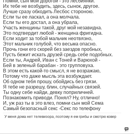
Помни, сын мой дорогой - это лесбиянки.
Их тебе не возбудить, здесь, сынок, другое.
Лучше сразу обходить Лесбос стороною.
Если ты ее ласкал, а она молчала.
Если ты его достал, а она убрала,
Участь женщины такой, друг мой незавидна.
Это подтвердит любой - женщина фригидна.
Если ходит за тобой мальчик неотвязно,
Этот мальчик голубой, что весьма опасно.
Прочь гони его скорей без заездов пробных,
Пусть бежит искать друзей средь себе подобных.
Если ты, Андрей, Иван с Тоней и Варюхой -
Бей в зеленый барабан - это групповуха.
В этом есть какой-то смысл, я не возражаю,
Потому что даже мысль эта возбуждает.
Об одном тебя прошу, обойдись без грязи.
Я тебе не разрешу, блин, случайных связей.
Ты одну себе найди, девку поприличней.
Познакомить приводи. Понял? Ну, отлично!
И, уж раз ты в это влез, помни сын мой Сема
Самый безопасный секс -Секс по телефону
У меня дома нет телевизора, поэтому я ем грибы и смотрю ковер