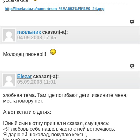
уссыкаюсь
http://line4auto.ru/nomer/nom_%EA693%F5%E0_24.png
паяльник
сказал(-а):
04.09.2008
17:45
Молодец пионер!!!
Elezar
сказал(-а):
05.09.2008
11:01
злобная тема. Там где погибают дети, извините меня,
места юмору нет.
А вот кстати о детях:
Юный сын к отцу пришел и сказал, смущаясь:
«Я любовь себе нашел, часто с ней встречаюсь.
Я дарю ей шоколад, покупаю кексы,