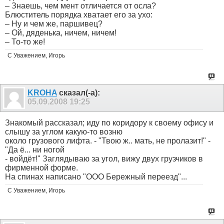
– Знаешь, чем мент отличается от осла?
Блюститель порядка хватает его за ухо:
– Ну и чем же, паршивец?
– Ой, дяденька, ничем, ничем!
– То-то же!
С Уважением, Игорь
KROHA
сказал(-а):
05.09.2008
19:25
Знакомый рассказал; иду по коридору к своему офису и
слышу за углом какую-то возню
около грузового лифта. - "Твою ж.. мать, не пролазит!" -
"Да ё... ни ногой
- войдёт!" Заглядываю за угол, вижу двух грузчиков в
фирменной форме.
На спинах написано "ООО Бережный переезд"...
С Уважением, Игорь