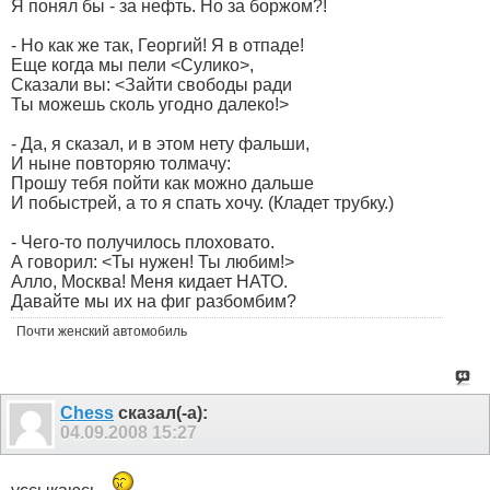
Я понял бы - за нефть. Но за боржом?!
- Но как же так, Георгий! Я в отпаде!
Еще когда мы пели <Сулико>,
Сказали вы: <Зайти свободы ради
Ты можешь сколь угодно далеко!>
- Да, я сказал, и в этом нету фальши,
И ныне повторяю толмачу:
Прошу тебя пойти как можно дальше
И побыстрей, а то я спать хочу. (Кладет трубку.)
- Чего-то получилось плоховато.
А говорил: <Ты нужен! Ты любим!>
Алло, Москва! Меня кидает НАТО.
Давайте мы их на фиг разбомбим?
Почти женский автомобиль
Chess
сказал(-а):
04.09.2008
15:27