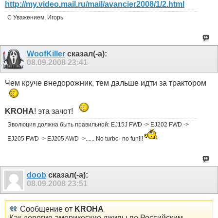
http://my.video.mail.ru/mail/avancier2008/1/2.html
С Уважением, Игорь
WoofKiller
сказал(-а):
08.09.2008
23:41
Чем круче внедорожник, тем дальше идти за трактором
KROHA
! эта зачот!
Эволюция должна быть правильной: EJ15J FWD -> EJ202 FWD ->
EJ205 FWD -> EJ205 AWD ->...... No turbo- no fun!!!
doob
сказал(-а):
08.09.2008
23:51
Сообщение от
KROHA
Как дорогие америкоские джипы по Российским