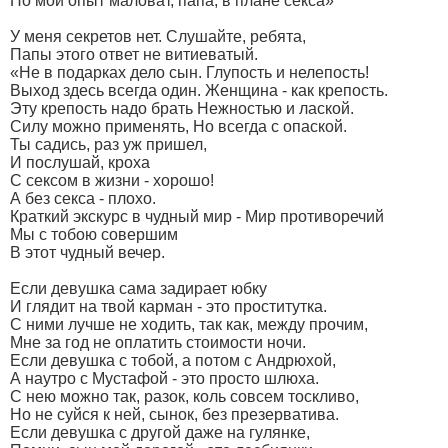
Но мой опыт маловат, папа, в плане секса»
У меня секретов нет. Слушайте, ребята,
Папы этого ответ не витиеватый.
«Не в подарках дело сын. Глупость и нелепость!
Выход здесь всегда один. Женщина - как крепость.
Эту крепость надо брать Нежностью и лаской.
Силу можно применять, Но всегда с опаской.
Ты садись, раз уж пришел,
И послушай, кроха
С сексом в жизни - хорошо!
А без секса - плохо.
Краткий экскурс в чудный мир - Мир противоречий
Мы с тобою совершим
В этот чудный вечер.
Если девушка сама задирает юбку
И глядит на твой карман - это проститутка.
С ними лучше не ходить, так как, между прочим,
Мне за год не оплатить стоимости ночи.
Если девушка с тобой, а потом с Андрюхой,
А наутро с Мустафой - это просто шлюха.
С нею можно так, разок, коль совсем тоскливо,
Но не суйся к ней, сынок, без презерватива.
Если девушка с другой даже на гулянке,