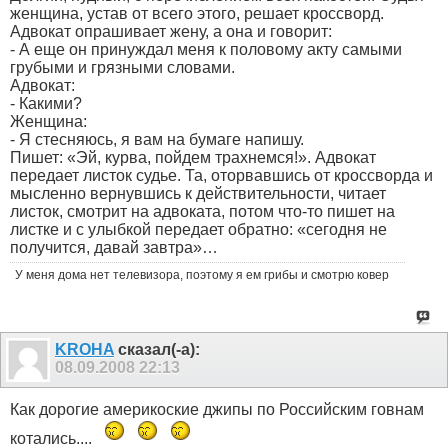
женщина, устав от всего этого, решает кроссворд.
Адвокат опрашивает жену, а она и говорит:
- А еще он принуждал меня к половому акту самыми
грубыми и грязными словами.
Адвокат:
- Какими?
Женщина:
- Я стесняюсь, я вам на бумаге напишу.
Пишет: «Эй, курва, пойдем трахнемся!». Адвокат
передает листок судье. Та, оторвавшись от кроссворда и
мысленно вернувшись к действительности, читает
листок, смотрит на адвоката, потом что-то пишет на
листке и с улыбкой передает обратно: «сегодня не
получится, давай завтра»…
У меня дома нет телевизора, поэтому я ем грибы и смотрю ковер
KROHA
сказал(-а):
08.09.2008
22:13
Как дорогие америкоские джипы по Российским говнам
котались....