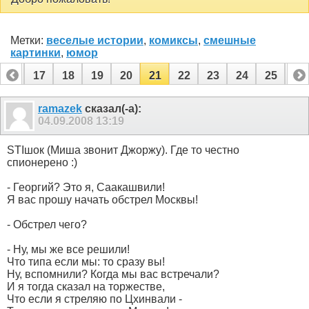
Метки:
веселые истории
,
комиксы
,
смешные
картинки
,
юмор
16
17
18
19
20
21
22
23
24
25
26
36
37
ramazek
сказал(-а):
04.09.2008
13:19
STIшок (Миша звонит Джоржу). Где то честно
спионерено :)
- Георгий? Это я, Саакашвили!
Я вас прошу начать обстрел Москвы!
- Обстрел чего?
- Ну, мы же все решили!
Что типа если мы: то сразу вы!
Ну, вспомнили? Когда мы вас встречали?
И я тогда сказал на торжестве,
Что если я стреляю по Цхинвали -