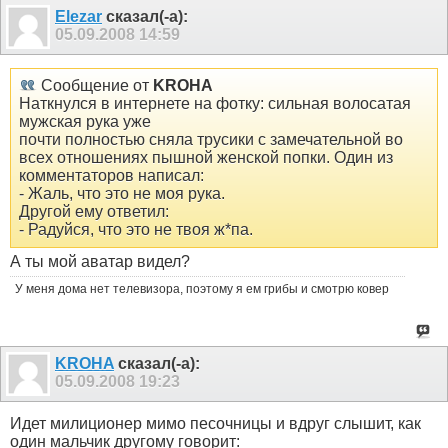
Elezar
сказал(-а):
05.09.2008
14:59
Сообщение от
KROHA
Наткнулся в интернете на фотку: сильная волосатая
мужская рука уже
почти полностью сняла трусики с замечательной во
всех отношениях пышной женской попки. Один из
комментаторов написал:
- Жаль, что это не моя рука.
Другой ему ответил:
- Радуйся, что это не твоя ж*па.
А ты мой аватар видел?
У меня дома нет телевизора, поэтому я ем грибы и смотрю ковер
KROHA
сказал(-а):
05.09.2008
19:23
Идет милиционер мимо песочницы и вдруг слышит, как
один мальчик другому говорит: