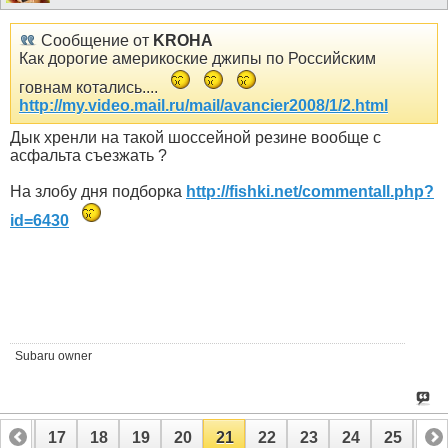
Сообщение от
KROHA
Как дорогие америкоские джипы по Российским
говнам котались....
http://my.video.mail.ru/mail/avancier2008/1/2.html
Дык хренли на такой шоссейной резине вообще с
асфальта съезжать ?
На злобу дня подборка
http://fishki.net/commentall.php?
id=6430
Subaru owner
16
17
18
19
20
21
22
23
24
25
26