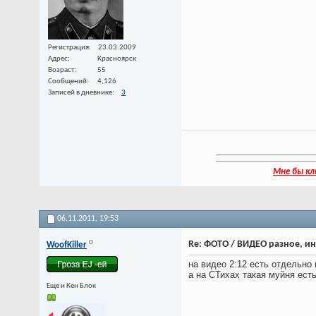
Регистрация
23.03.2009
Адрес
Красноярск
Возраст
55
Сообщений
4,126
Записей в дневнике
3
Мне бы кл
06.11.2011,
19:53
Re: ФОТО / ВИДЕО разное, и
WoofKiller
на видео 2:12 есть отдельно пок
а на СТихах такая муйня ест
Еще и Кен Блок