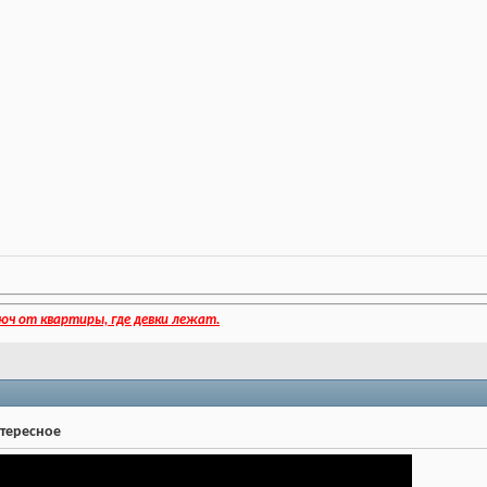
юч от квартиры, где девки лежат.
нтересное