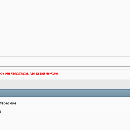
юч от квартиры, где девки лежат.
нтересное
)