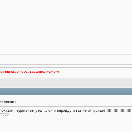
юч от квартиры, где девки лежат.
нтересное
азан педальный узел... он и вправду и газ не отпускает!!!!!!!!!!!!!!!!!!!!!!!!
ь????