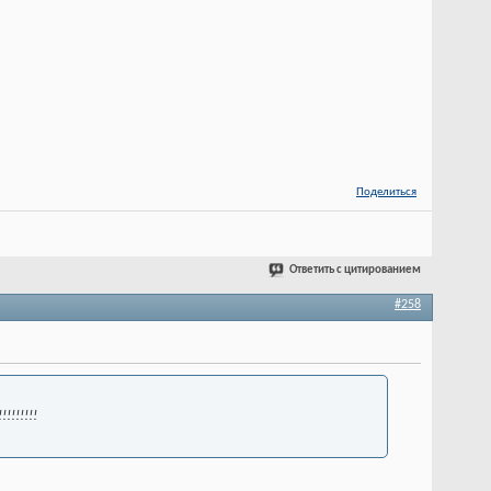
Поделиться
!
Ответить с цитированием
#258
!!!!!!!