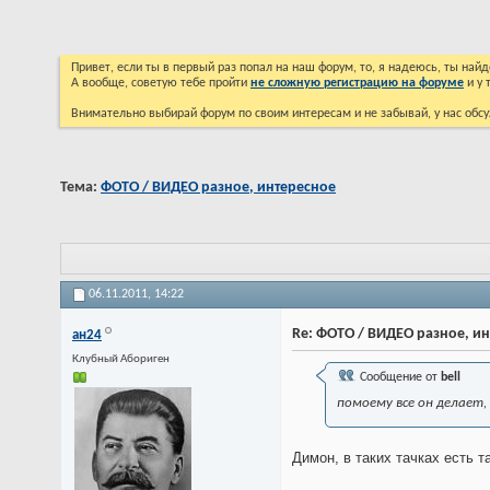
Привет, если ты в первый раз попал на наш форум, то, я надеюсь, ты на
А вообще, советую тебе пройти
не сложную регистрацию на форуме
и у 
Внимательно выбирай форум по своим интересам и не забывай, у нас обсу
Тема:
ФОТО / ВИДЕО разное, интересное
06.11.2011,
14:22
Re: ФОТО / ВИДЕО разное, и
ан24
Клубный Абориген
Сообщение от
bell
помоему все он делает,
Димон, в таких тачках есть 