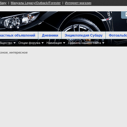
частных объявлений
Дневники
Энциклопедия Субару
Фотоальб
бщество
Опции форума
Навигация
Правила нашего сайта
зное, интересное