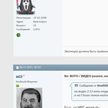
Регистрация
29.03.2008
Адрес
Красноярск
Возраст
43
Сообщений
5,876
Эволюция должна быть правильной
06.11.2011,
20:13
Re: ФОТО / ВИДЕО разное, и
ан24
Клубный Абориген
Сообщение от
WoofKill
на видео 2:12 есть отдель
а на СТихах такая муйн
Есть, на WRC вроде бы