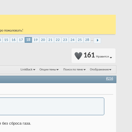
бро пожаловать!
4
15
16
17
18
19
20
21
22
23
24
25
28
...
Показано с 256 по 270 из 717
161
Нравится
LinkBack
Опции темы
Поиск по теме
Отображение
#256
 без сброса газа.