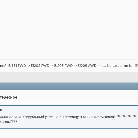
: EJ15J FWD -> EJ202 FWD -> EJ205 FWD -> EJ205 AWD ->...... No turbo- no fun!!
нтересное
er
но показан педальный узел... он и вправду и газ не отпускает!!!!!!!!!!!!!!!!!!!!!
я есть????