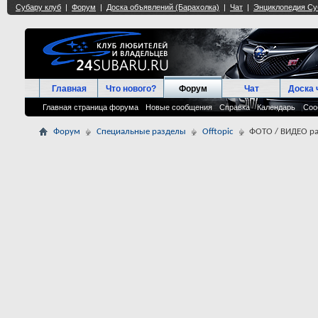
Главная
Что нового?
Форум
Чат
Доска 
Главная страница форума
Новые сообщения
Справка
Календарь
Соо
Форум
Специальные разделы
Offtopic
ФОТО / ВИДЕО ра