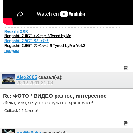
Regashii 2.0R
Regashii 2.0GT
スペックＢTyned by Me
Regashii 2.5GT Sﾊﾟｯｹｰｼ
Regashii 2.0GT スペックＢTyned byMe Vol.2
продам
Alex2005
сказал(-а):
20.12.2011
21:03
Re: ФОТО / ВИДЕО разное, интересное
Жека, мля, я чуть со стула не хряпнулсо!
Outback 2.5 Золото!
rpoMa3eka
сказал(-а):