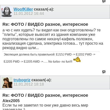
WoofKiller
сказал(-а):
11.01.2012
16:44
Re: ФОТО / ВИДЕО разное, интересное
а чо с них худеть? ты видел как они опдготовлены? те
"плиты", которые вывозят из здания компании уже
подготовлены по самое нихачу!-кафель положен,
канализация сделана, электрика готова... тут просто на
рекорд видно шли...
Эволюция должна быть правильной: EJ15J FWD -> EJ202 FWD ->
EJ205 FWD -> EJ205 AWD ->...... No turbo- no fun!!!
trubogriz
сказал(-а):
11.01.2012
18:18
Re: ФОТО / ВИДЕО разное, интересное
Alex2005
Если ты не заметил то они уже давно весь мир
завоевали :)