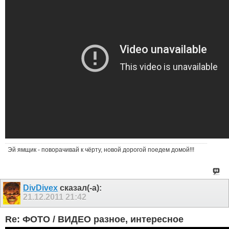
Эй ямщик - поворачивай к чёрту, новой дорогой поедем домой!!!
DivDivex
сказал(-а):
21.12.2011
21:42
Re: ФОТО / ВИДЕО разное, интересное