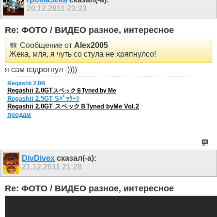
20.12.2011
23:33
Re: ФОТО / ВИДЕО разное, интересное
Сообщение от
Alex2005
Жека, мля, я чуть со стула не хряпнулсо!
я сам вздрогнул -))))
Regashii 2.0R
Regashii 2.0GT
スペックＢTyned by Me
Regashii 2.5GT Sﾊﾟｯｹｰｼ
Regashii 2.0GT スペックＢTyned byMe Vol.2
продам
DivDivex
сказал(-а):
21.12.2011
21:28
Re: ФОТО / ВИДЕО разное, интересное