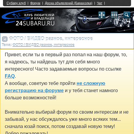
Single Sign On provided by
vBSSO
1
2
3
4
5
6
7
8
9
10
11
12
13
14
15
16
17
18
19
20
21
22
23
24
25
26
27
28
29
30
31
32
33
34
35
36
37
38
39
40
41
42
43
ФОТО / ВИДЕО разное, интересное
Тема:
ФОТО / ВИДЕО разное, интересное
Привет, если ты в первый раз попал на наш форум, то,
я надеюсь, ты найдешь тут для себя много
интересного! Часто задаваемые вопросы по ссылке
FAQ
.
А вообще, советую тебе пройти
не сложную
регистрацию на форуме
и у тебя станет намного
больше возможностей!
Внимательно выбирай форум по своим интересам и не
забывай, у нас обсуждалось уже много всяких тем...
сначала юзай поиск, потом создавай новую тему!
Добро пожаловать!