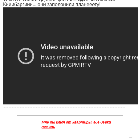
Кииибаргиии... они заполонили планееету!
Мне бы ключ от квартиры, где девки
лежат.