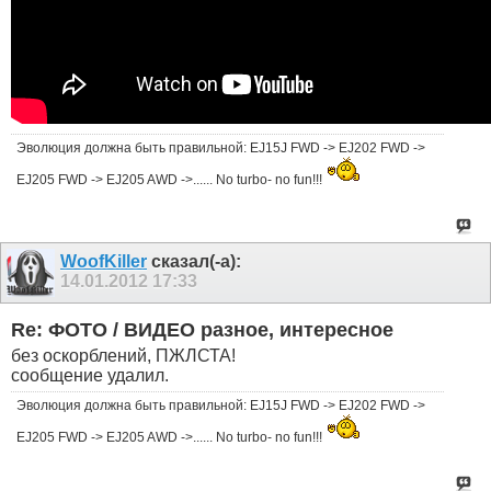
Эволюция должна быть правильной: EJ15J FWD -> EJ202 FWD ->
EJ205 FWD -> EJ205 AWD ->...... No turbo- no fun!!!
WoofKiller
сказал(-а):
14.01.2012
17:33
Re: ФОТО / ВИДЕО разное, интересное
без оскорблений, ПЖЛСТА!
сообщение удалил.
Эволюция должна быть правильной: EJ15J FWD -> EJ202 FWD ->
EJ205 FWD -> EJ205 AWD ->...... No turbo- no fun!!!