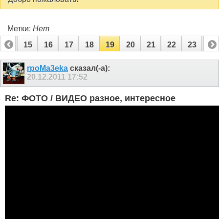
Метки:
Нет
14
15
16
17
18
19
20
21
22
23
24
34
35
rpoMa3eka
сказал(-а):
20.12.2011
17:52
Re: ФОТО / ВИДЕО разное, интересное