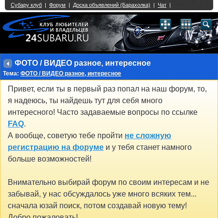
Single Sign On provided by
vBSSO
1
2
3
4
5
6
7
8
9
10
11
12
13
14
15
16
17
18
19
20
21
22
23
24
25
26
27
28
29
30
31
32
33
34
35
36
37
38
39
40
41
42
43
ФОТО / ВИДЕО разное, интересное
Тема:
ФОТО / ВИДЕО разное, интересное
Привет, если ты в первый раз попал на наш форум, то,
я надеюсь, ты найдешь тут для себя много
интересного! Часто задаваемые вопросы по ссылке
FAQ
.
А вообще, советую тебе пройти
не сложную
регистрацию на форуме
и у тебя станет намного
больше возможностей!
Внимательно выбирай форум по своим интересам и не
забывай, у нас обсуждалось уже много всяких тем...
сначала юзай поиск, потом создавай новую тему!
Добро пожаловать!