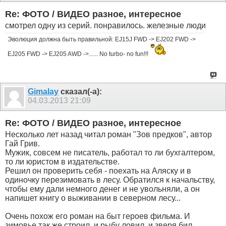
Re: ФОТО / ВИДЕО разное, интересное
смотрел одну из серий. понравилось. железные люди
Эволюция должна быть правильной: EJ15J FWD -> EJ202 FWD ->
EJ205 FWD -> EJ205 AWD ->...... No turbo- no fun!!!
Gimalay
сказал(-а):
04.03.2013
21:09
Re: ФОТО / ВИДЕО разное, интересное
Несколько лет назад читал роман "Зов предков", автор
Гай Грив.
Мужик, совсем не писатель, работал то ли бухгалтером,
то ли юристом в издательстве.
Решил он проверить себя - поехать на Аляску и в
одиночку перезимовать в лесу. Обратился к начальству,
чтобы ему дали немного денег и не увольняли, а он
напишет книгу о выживании в северном лесу...
Очень похож его роман на быт героев фильма. И
зимовье так же строил, и рыбу ловил, и зверя бил...