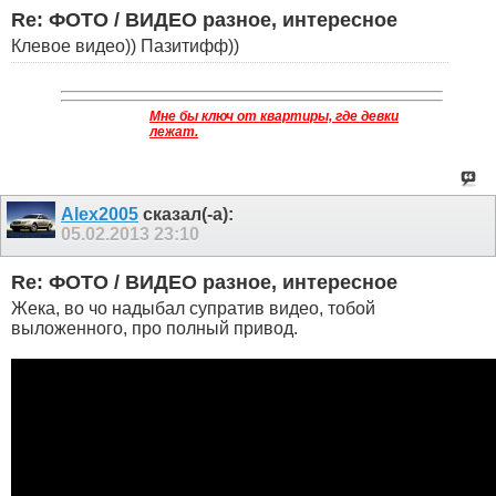
Re: ФОТО / ВИДЕО разное, интересное
Клевое видео)) Пазитифф))
Мне бы ключ от квартиры, где девки
лежат.
Alex2005
сказал(-а):
05.02.2013
23:10
Re: ФОТО / ВИДЕО разное, интересное
Жека, во чо надыбал супратив видео, тобой
выложенного, про полный привод.