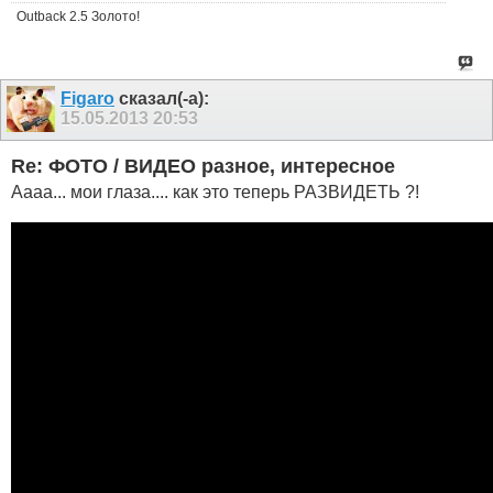
Outback 2.5 Золото!
Figaro
сказал(-а):
15.05.2013
20:53
Re: ФОТО / ВИДЕО разное, интересное
Аааа... мои глаза.... как это теперь РАЗВИДЕТЬ ?!