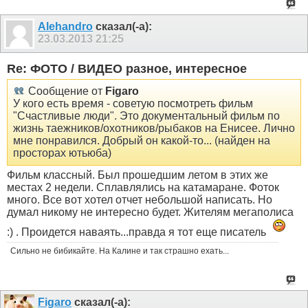
Alehandro
сказал(-а):
23.03.2013
21:25
Re: ФОТО / ВИДЕО разное, интересное
Сообщение от
Figaro
У кого есть время - советую посмотреть фильм
"Счастливые люди". Это документальный фильм по
жизнь таежников/охотников/рыбаков на Енисее. Лично
мне понравился. Добрый он какой-то... (найден на
просторах ютьюба)
Фильм классный. Был прошедшим летом в этих же
местах 2 недели. Сплавлялись на катамаране. Фоток
много. Все вот хотел отчет небольшой написать. Но
думал никому не интересно будет. Жителям мегаполиса
:) . Проидется наваять...правда я тот еще писатель
Сильно не бибикайте. На Калине и так страшно ехать...
Figaro
сказал(-а):