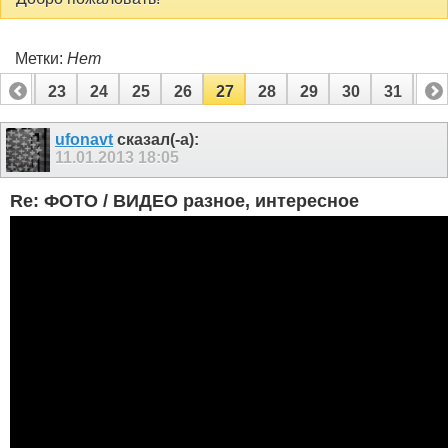
Метки:
Нет
22
23
24
25
26
27
28
29
30
31
32
42
43
ufonavt
сказал(-а):
11.01.2013
18:05
Re: ФОТО / ВИДЕО разное, интересное