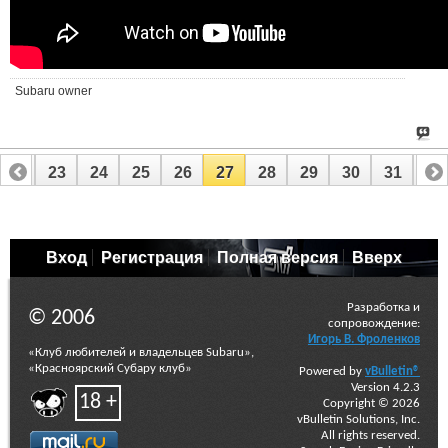
Subaru owner
22
23
24
25
26
27
28
29
30
31
32
42
43
Вход
Регистрация
Полная версия
Вверх
Разработка и
© 2006
сопровождение:
Игорь В. Фроленков
«Клуб любителей и владельцев Subaru»,
«Красноярский Субару клуб»
Powered by
vBulletin®
Version 4.2.3
18 +
Copyright © 2026
vBulletin Solutions, Inc.
All rights reserved.