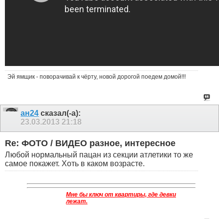
Эй ямщик - поворачивай к чёрту, новой дорогой поедем домой!!!
ан24
сказал(-а):
23.03.2013
21:18
Re: ФОТО / ВИДЕО разное, интересное
Любой нормальный пацан из секции атлетики то же
самое покажет. Хоть в каком возрасте.
Мне бы ключ от квартиры, где девки
лежат.