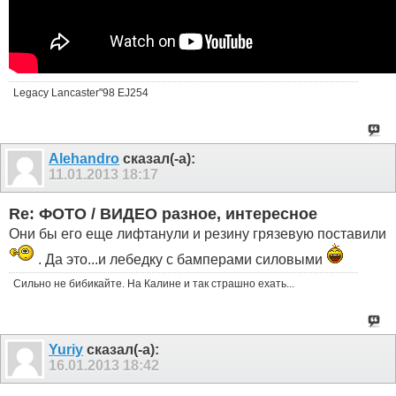
Legacy Lancaster"98 EJ254
Alehandro
сказал(-а):
11.01.2013
18:17
Re: ФОТО / ВИДЕО разное, интересное
Они бы его еще лифтанули и резину грязевую поставили
. Да это...и лебедку с бамперами силовыми
Сильно не бибикайте. На Калине и так страшно ехать...
Yuriy
сказал(-а):
16.01.2013
18:42