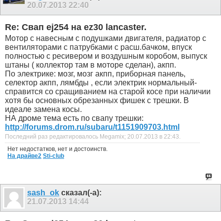
20.07.2013
22:40
Re: Свап ej254 на ez30 lancaster.
Мотор с навесным с подушками двигателя, радиатор с
вентиляторами с патрубками с расш.бачком, впуск
полностью с ресивером и воздушным коробом, выпуск
штаны ( коллектор там в моторе сделан), акпп.
По электрике: мозг, мозг акпп, приборная панель,
селектор акпп, лямбды , если электрик нормальный-
справится со сращиванием на старой косе при наличии
хотя бы основных обрезанных фишек с трешки. В
идеале замена косы.
НА дроме тема есть по свапу трешки:
http://forums.drom.ru/subaru/t1151909703.html
Последний раз редактировалось Megamix; 20.07.2013 в
22:43
.
Нет недостатков, нет и достоинств.
На драйве2
Sti-club
sash_ok
сказал(-а):
21.07.2013
14:44