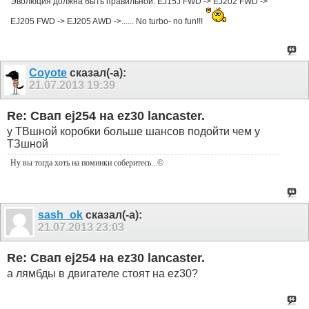
Эволюция должна быть правильной: EJ15J FWD -> EJ202 FWD ->
EJ205 FWD -> EJ205 AWD ->...... No turbo- no fun!!!
Coyote
сказал(-а):
21.07.2013
19:39
Re: Свап ej254 на ez30 lancaster.
у ТВшной коробки больше шансов подойти чем у
ТЗшной
Ну вы тогда хоть на поминки соберитесь
...©
sash_ok
сказал(-а):
21.07.2013
23:03
Re: Свап ej254 на ez30 lancaster.
а лямбды в двигателе стоят на ez30?