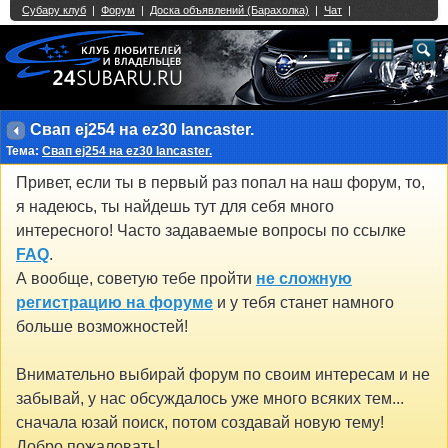
Single Sign On provided by
vBSSO
1
2
3
4
5
6
7
8
9
10
11
12
13
14
15
16
17
18
19
20
21
22
23
24
25
26
27
28
29
30
31
32
33
34
35
36
37
38
39
40
41
42
43
Свап ej254 на ez30 lancaster.
Тема:
Свап ej254 на ez30 lancaster.
Привет, если ты в первый раз попал на наш форум, то,
я надеюсь, ты найдешь тут для себя много
интересного! Часто задаваемые вопросы по ссылке
FAQ
.
А вообще, советую тебе пройти
не сложную
регистрацию на форуме
и у тебя станет намного
больше возможностей!
Внимательно выбирай форум по своим интересам и не
забывай, у нас обсуждалось уже много всяких тем...
сначала юзай поиск, потом создавай новую тему!
Добро пожаловать!