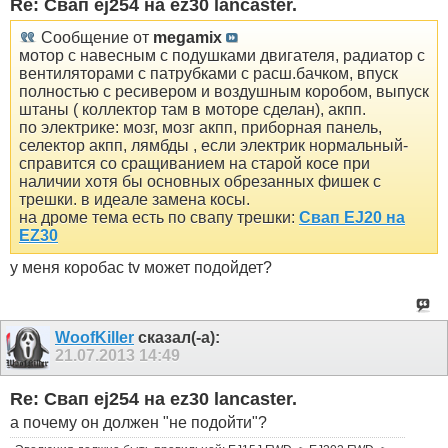
Re: Свап ej254 на ez30 lancaster.
Сообщение от
megamix
мотор с навесным с подушками двигателя, радиатор с
вентиляторами с патрубками с расш.бачком, впуск
полностью с ресивером и воздушным коробом, выпуск
штаны ( коллектор там в моторе сделан), акпп.
по электрике: мозг, мозг акпп, приборная панель,
селектор акпп, лямбды , если электрик нормальный-
справится со сращиванием на старой косе при
наличии хотя бы основных обрезанных фишек с
трешки. в идеале замена косы.
на дроме тема есть по свапу трешки:
Свап EJ20 на
EZ30
у меня коробас tv может подойдет?
WoofKiller
сказал(-а):
21.07.2013
14:49
Re: Свап ej254 на ez30 lancaster.
а почему он должен "не подойти"?