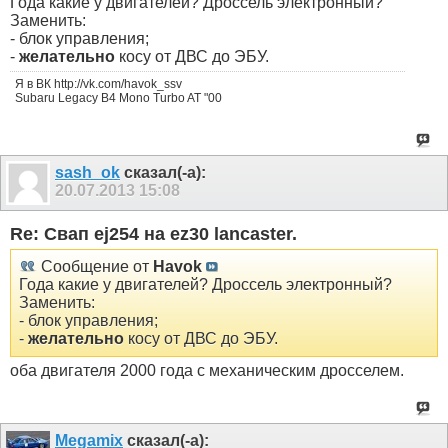
Года какие у двигателей? Дроссель электронный?
Заменить:
- блок управления;
-
желательно
косу от ДВС до ЭБУ.
Я в ВК http://vk.com/havok_ssv
Subaru Legacy B4 Mono Turbo AT "00
sash_ok
сказал(-а):
20.07.2013
15:08
Re: Свап ej254 на ez30 lancaster.
Сообщение от
Havok
Года какие у двигателей? Дроссель электронный?
Заменить:
- блок управления;
-
желательно
косу от ДВС до ЭБУ.
оба двигателя 2000 года с механическим дросселем.
Megamix
сказал(-а):