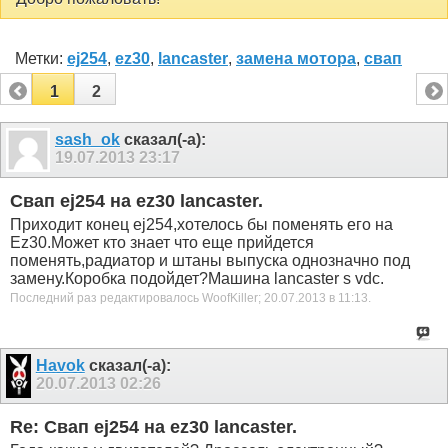
Метки:
ej254
,
ez30
,
lancaster
,
замена мотора
,
свап
1
2
sash_ok
сказал(-а):
19.07.2013
23:17
Свап ej254 на ez30 lancaster.
Приходит конец ej254,хотелось бы поменять его на
Ez30.Может кто знает что еще прийдется
поменять,радиатор и штаны выпуска однозначно под
замену.Коробка подойдет?Машина lancaster s vdc.
Последний раз редактировалось WoofKiller; 20.07.2013 в
11:13
.
Havok
сказал(-а):
20.07.2013
02:26
Re: Свап ej254 на ez30 lancaster.