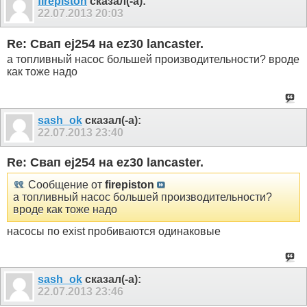
firepiston
сказал(-а):
22.07.2013
20:03
Re: Свап ej254 на ez30 lancaster.
а топливный насос большей производительности? вроде
как тоже надо
sash_ok
сказал(-а):
22.07.2013
23:40
Re: Свап ej254 на ez30 lancaster.
Сообщение от
firepiston
а топливный насос большей производительности?
вроде как тоже надо
насосы по exist пробиваются одинаковые
sash_ok
сказал(-а):
22.07.2013
23:46