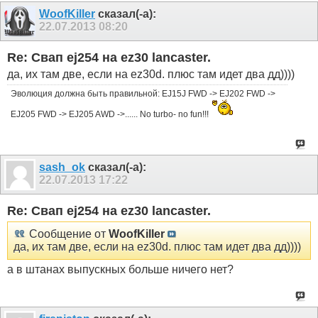
WoofKiller
сказал(-а):
22.07.2013
08:20
Re: Свап ej254 на ez30 lancaster.
да, их там две, если на ez30d. плюс там идет два дд))))
Эволюция должна быть правильной: EJ15J FWD -> EJ202 FWD ->
EJ205 FWD -> EJ205 AWD ->...... No turbo- no fun!!!
sash_ok
сказал(-а):
22.07.2013
17:22
Re: Свап ej254 на ez30 lancaster.
Сообщение от
WoofKiller
да, их там две, если на ez30d. плюс там идет два дд))))
а в штанах выпускных больше ничего нет?