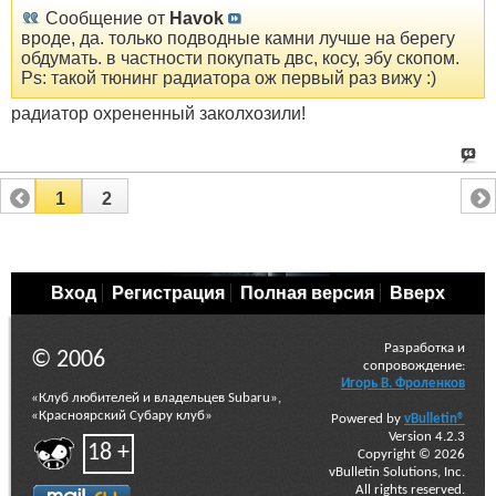
Сообщение от
Havok
вроде, да. только подводные камни лучше на берегу
обдумать. в частности покупать двс, косу, эбу скопом.
Ps: такой тюнинг радиатора ож первый раз вижу :)
радиатор охрененный заколхозили!
1
2
Вход
Регистрация
Полная версия
Вверх
Разработка и
© 2006
сопровождение:
Игорь В. Фроленков
«Клуб любителей и владельцев Subaru»,
«Красноярский Субару клуб»
Powered by
vBulletin®
Version 4.2.3
18 +
Copyright © 2026
vBulletin Solutions, Inc.
All rights reserved.