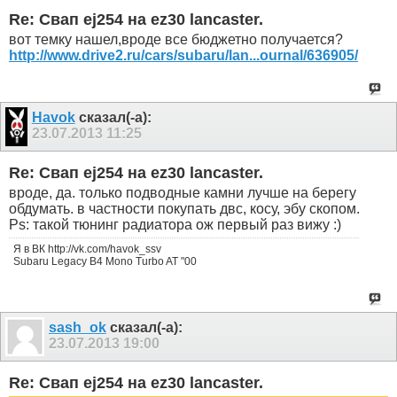
Re: Свап ej254 на ez30 lancaster.
вот темку нашел,вроде все бюджетно получается?
http://www.drive2.ru/cars/subaru/lan...ournal/636905/
Havok
сказал(-а):
23.07.2013
11:25
Re: Свап ej254 на ez30 lancaster.
вроде, да. только подводные камни лучше на берегу
обдумать. в частности покупать двс, косу, эбу скопом.
Ps: такой тюнинг радиатора ож первый раз вижу :)
Я в ВК http://vk.com/havok_ssv
Subaru Legacy B4 Mono Turbo AT "00
sash_ok
сказал(-а):
23.07.2013
19:00
Re: Свап ej254 на ez30 lancaster.