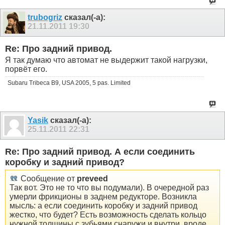
trubogriz
сказал(-а):
21.11.2011
19:30
Re: Про задний привод.
Я так думаю что автомат не выдержит такой нагрузки,
порвёт его.
Subaru Tribeca B9, USA 2005, 5 pas. Limited
Yasik
сказал(-а):
25.11.2011
22:31
Re: Про задний привод. А если соединить
коробку и задний привод?
Сообщение от
preveed
Так вот. Это не то что вы подумали). В очередной раз
умерли фрикционы в заднем редукторе. Возникла
мысль: а если соединить коробку и задний привод
жестко, что будет? Есть возможность сделать кольцо
нужной толщины с зубьями снаружи и внутри, вроде