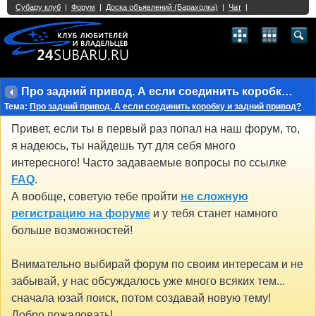
Single Sign On provided by
vBSSO
1
2
3
4
5
6
7
8
9
10
11
12
13
14
15
16
17
18
19
20
21
22
23
24
25
26
27
28
29
30
31
32
33
34
35
36
37
38
39
40
41
42
43
Про задний привод. А если соединить коробку и задний привод?
Тема:
Про задний привод. А если соединить коробку и задний привод?
Привет, если ты в первый раз попал на наш форум, то,
я надеюсь, ты найдешь тут для себя много
интересного! Часто задаваемые вопросы по ссылке
FAQ
.
А вообще, советую тебе пройти
не сложную
регистрацию на форуме
и у тебя станет намного
больше возможностей!
Внимательно выбирай форум по своим интересам и не
забывай, у нас обсуждалось уже много всяких тем...
сначала юзай поиск, потом создавай новую тему!
Добро пожаловать!