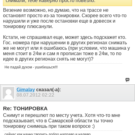
снимали, тебе наверно просто повезло.
Везение возможно, но думаю, что на трассе не
остановят просто из-за тонировки. Скорее всего что-то
нарушили и уже после остановки еще в довесок и
тонировку плюсанули.
Кстати, не спрашивал еще, может здесь подскажет кто.
Гос. номера при нарушении в других регионах снимать
же не могут или я ошибаюсь (при условии, что машина у
меня стоит в 24м и сам я прописан тоже в 24м, то по
идее в других регионах снять не могут)?
Не падай духом - ушибешься!!!
Gimalay
сказал(-а):
08.07.2012
02:22
Re: ТОНИРОВКА
Снимут и перешлют по месту учета. Хотя что-то мне
подсказывает, что в Самарской области ты точно
тонировку снимешь при таком вопросе :)
сейчас как начну творить добро направо и налево...