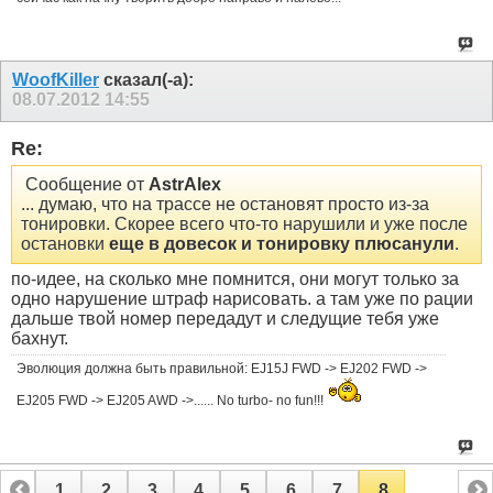
WoofKiller
сказал(-а):
08.07.2012
14:55
Re:
Сообщение от
AstrAlex
... думаю, что на трассе не остановят просто из-за
тонировки. Скорее всего что-то нарушили и уже после
остановки
еще в довесок и тонировку плюсанули
.
по-идее, на сколько мне помнится, они могут только за
одно нарушение штраф нарисовать. а там уже по рации
дальше твой номер передадут и следущие тебя уже
бахнут.
Эволюция должна быть правильной: EJ15J FWD -> EJ202 FWD ->
EJ205 FWD -> EJ205 AWD ->...... No turbo- no fun!!!
1
2
3
4
5
6
7
8