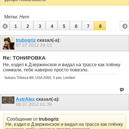
Метки:
Нет
1
2
3
4
5
6
7
8
trubogriz
сказал(-а):
07.07.2012
20:13
Re: ТОНИРОВКА
Не, ездил в Дзержинское и видал на трассе как плёнку
снимали, тебе наверно просто повезло.
Subaru Tribeca B9, USA 2005, 5 pas. Limited
AstrAlex
сказал(-а):
08.07.2012
01:39
Сообщение от
trubogriz
Не, ездил в Дзержинское и видал на трассе как плёнку