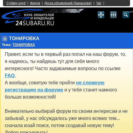
Single Sign On provided by
vBSSO
1
2
3
4
5
6
7
8
9
10
11
12
13
14
15
16
17
18
19
20
21
22
23
24
25
26
27
28
29
30
31
32
33
34
35
36
37
38
39
40
41
42
43
ТОНИРОВКА
Тема:
ТОНИРОВКА
Привет, если ты в первый раз попал на наш форум, то,
я надеюсь, ты найдешь тут для себя много
интересного! Часто задаваемые вопросы по ссылке
FAQ
.
А вообще, советую тебе пройти
не сложную
регистрацию на форуме
и у тебя станет намного
больше возможностей!
Внимательно выбирай форум по своим интересам и не
забывай, у нас обсуждалось уже много всяких тем...
сначала юзай поиск, потом создавай новую тему!
Добро пожаловать!