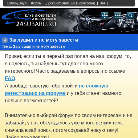
Single Sign On provided by
vBSSO
1
2
3
4
5
6
7
8
9
10
11
12
13
14
15
16
17
18
19
20
21
22
23
24
25
26
27
28
29
30
31
32
33
34
35
36
37
38
39
40
41
42
43
Заглушил и не могу завести
Тема:
Заглушил и не могу завести
Привет, если ты в первый раз попал на наш форум, то,
я надеюсь, ты найдешь тут для себя много
интересного! Часто задаваемые вопросы по ссылке
FAQ
.
А вообще, советую тебе пройти
не сложную
регистрацию на форуме
и у тебя станет намного
больше возможностей!
Внимательно выбирай форум по своим интересам и не
забывай, у нас обсуждалось уже много всяких тем...
сначала юзай поиск, потом создавай новую тему!
Добро пожаловать!