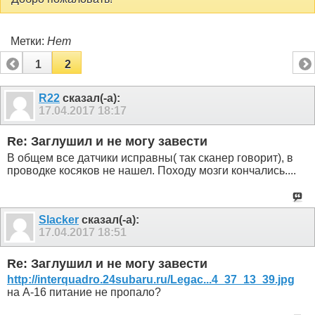
Метки:
Нет
1
2
R22
сказал(-а):
17.04.2017
18:17
Re: Заглушил и не могу завести
В общем все датчики исправны( так сканер говорит), в
проводке косяков не нашел. Походу мозги кончались....
Slacker
сказал(-а):
17.04.2017
18:51
Re: Заглушил и не могу завести
http://interquadro.24subaru.ru/Legac...4_37_13_39.jpg
на А-16 питание не пропало?