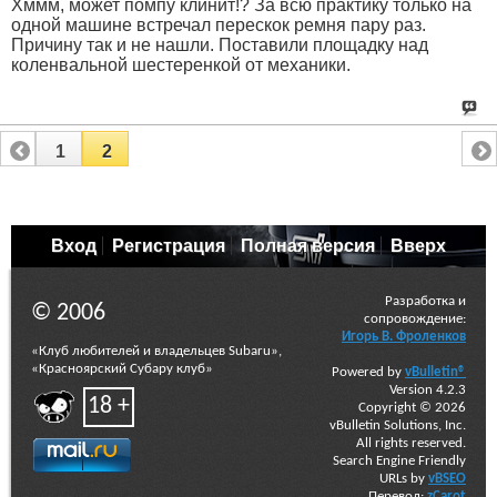
Хммм, может помпу клинит!? За всю практику только на
одной машине встречал перескок ремня пару раз.
Причину так и не нашли. Поставили площадку над
коленвальной шестеренкой от механики.
1
2
Вход
Регистрация
Полная версия
Вверх
Разработка и
© 2006
сопровождение:
Игорь В. Фроленков
«Клуб любителей и владельцев Subaru»,
«Красноярский Субару клуб»
Powered by
vBulletin®
Version 4.2.3
18 +
Copyright © 2026
vBulletin Solutions, Inc.
All rights reserved.
Search Engine Friendly
URLs by
vBSEO
Перевод:
zCarot