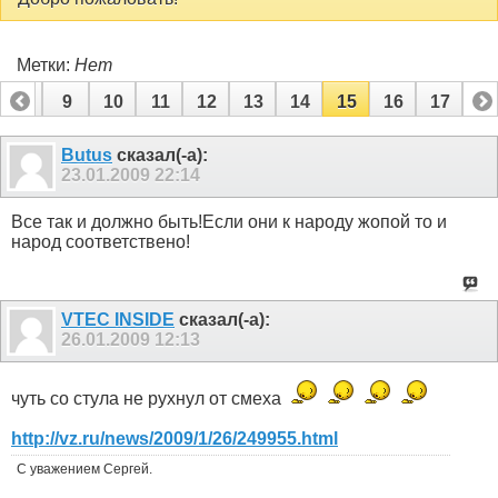
Метки:
Нет
8
9
10
11
12
13
14
15
16
17
Butus
сказал(-а):
23.01.2009
22:14
Все так и должно быть!Если они к народу жопой то и
народ соответствено!
VTEC INSIDE
сказал(-а):
26.01.2009
12:13
чуть со стула не рухнул от смеха
http://vz.ru/news/2009/1/26/249955.html
С уважением Сергей.