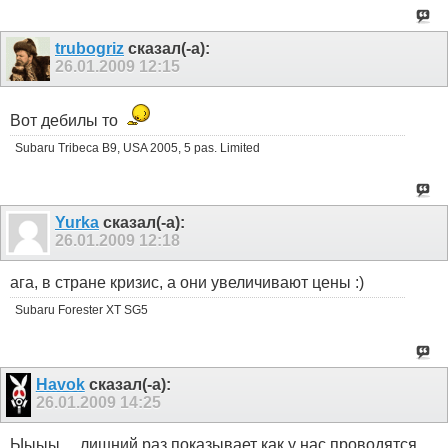
trubogriz
сказал(-а):
26.01.2009
12:15
Вот дебилы то
Subaru Tribeca B9, USA 2005, 5 pas. Limited
Yurka
сказал(-а):
26.01.2009
12:18
ага, в стране кризис, а они увеличивают цены :)
Subaru Forester XT SG5
Havok
сказал(-а):
26.01.2009
14:25
Ыыыы.... лишний раз показывает как у нас проводятся