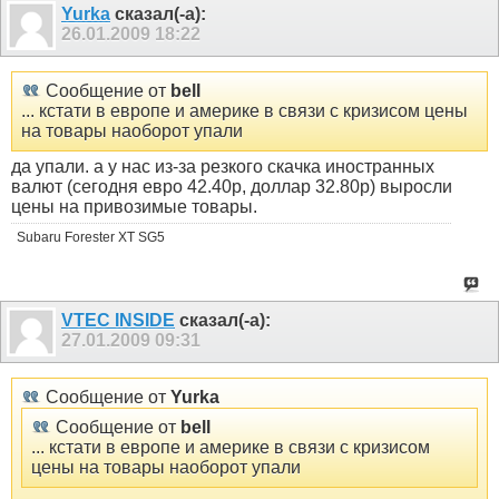
Yurka
сказал(-а):
26.01.2009
18:22
Сообщение от
bell
... кстати в европе и америке в связи с кризисом цены
на товары наоборот упали
да упали. а у нас из-за резкого скачка иностранных
валют (сегодня евро 42.40р, доллар 32.80р) выросли
цены на привозимые товары.
Subaru Forester XT SG5
VTEC INSIDE
сказал(-а):
27.01.2009
09:31
Сообщение от
Yurka
Сообщение от
bell
... кстати в европе и америке в связи с кризисом
цены на товары наоборот упали