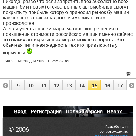
никогда, разве что если запретить ввоз абсолютно всех
машин бу и новых) отечественных автомобилей смогут
покрыть ту прибыль которую приносил рынок бу машин
как японского так западного и американского
производства.
А если учесть совсем маразматические решения о
повышении стоимости российских машин именно сейчас
то о каких антикризисных мерах можно говорить. Это
обычная типичная жадность тех кто привык жить у
кормушки
Автозапчасти для Subaru - 295-37-89.
8
9
10
11
12
13
14
15
16
17
Вход
Регистрация
Полная версия
Вверх
Разработка и
© 2006
сопровождение: