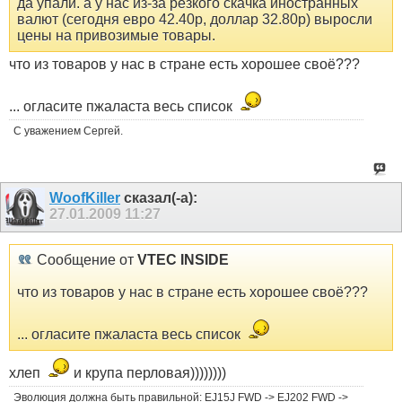
да упали. а у нас из-за резкого скачка иностранных
валют (сегодня евро 42.40р, доллар 32.80р) выросли
цены на привозимые товары.
что из товаров у нас в стране есть хорошее своё???
... огласите пжаласта весь список
С уважением Сергей.
WoofKiller
сказал(-а):
27.01.2009
11:27
Сообщение от
VTEC INSIDE
что из товаров у нас в стране есть хорошее своё???
... огласите пжаласта весь список
хлеп
и крупа перловая))))))))
Эволюция должна быть правильной: EJ15J FWD -> EJ202 FWD ->