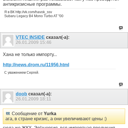
антикризисные программы.
Я в ВК http://vk.com/havok_ssv
Subaru Legacy B4 Mono Turbo AT "00
VTEC INSIDE
сказал(-а):
26.01.2009
15:46
Хана не только импорту...
http://news.drom.ru/11956.html
С уважением Сергей.
doob
сказал(-а):
26.01.2009
18:11
Сообщение от
Yurka
ага, в стране кризис, а они увеличивают цены :)
сюда же ЖКХ, Эл/энергия, вся импортная продукция