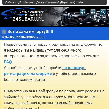
Single Sign On provided by
vBSSO
1
2
3
4
5
6
7
8
9
10
11
12
13
14
15
16
17
18
19
20
21
22
23
24
25
26
27
28
29
30
31
32
33
34
35
36
37
38
39
40
41
42
43
Вот и хана импорту!!!!!!
Тема:
Вот и хана импорту!!!!!!
Привет, если ты в первый раз попал на наш форум, то,
я надеюсь, ты найдешь тут для себя много
интересного! Часто задаваемые вопросы по ссылке
FAQ
.
А вообще, советую тебе пройти
не сложную
регистрацию на форуме
и у тебя станет намного
больше возможностей!
Внимательно выбирай форум по своим интересам и не
забывай, у нас обсуждалось уже много всяких тем...
сначала юзай поиск, потом создавай новую тему!
Добро пожаловать!