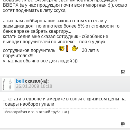
ВВЕРХ (а у нас продукция почти вся импортная :) ), осаго
хотят поднимать к лету ссуки,
а как вам лоббирование закона о том что если у
заемщика долг по иппотеке более 5% от стоимости то
банк вправе забрать квартиру...
кстати седня мне сказал сотрудник - сбербанк не
выводит поручителей по ипотеке... пля я у двух
сотрудников поручитель
30 лет в
поручителях!!!!
у нас как обычно все для людей )))
bell
сказал(-а):
26.01.2009
18:18
... кстати в европе и америке в связи с кризисом цены на
товары наоборот упали
Мегасарайчег с во-о-отакой трубенью )