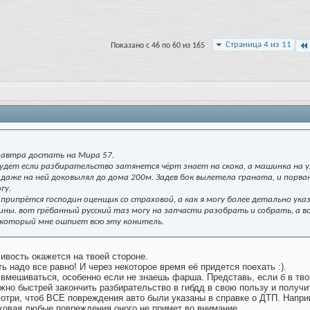
Страница 4 из 11
Показано с 46 по 60 из 165
завтра достать на Мира 57.
будет если разбирательство затянется чёрт знает на скока, а машинка на
 даже на ней доковылял до дома 200м. Задев бок вылетела граната, и порв
гу.
рипрётся господин оценщик со страховой, а как я могу более детально указ
ы. вот грёбанный русский таз могу на запчасти разобрать и собрать, а во
а который мне ошпиет всю эту конитель.
вость окажется на твоей стороне.
ь надо все равно! И через некоторое время её придется поехать :).
вмешиваться, особенно если не знаешь фарша. Представь, если б в твою 
но быстрей закончить разбирательство в гибдд в свою пользу и получить 
три, чтоб ВСЕ повреждения авто были указаны в справке о ДТП. Наприм
раховая любые повреждения оного не примет во внимание..