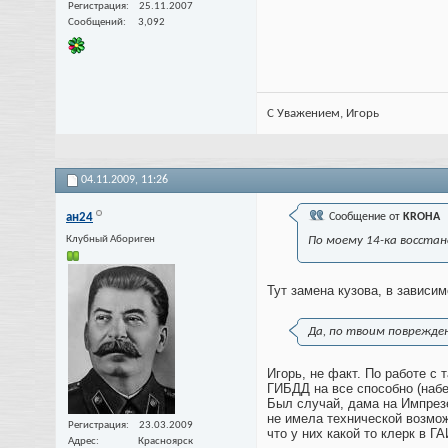
Регистрация
25.11.2007
Сообщений
3,092
С Уважением, Игорь
04.11.2009,
11:26
ан24
Сообщение от
KROHA
Клубный Абориген
По моему 14-ка восста
Тут замена кузова, в зависим
Да, по твоим поврежде
Игорь, не факт. По работе с 
ГИБДД на все способно (набе
Был случай, дама на Импрез
не имела технической возмож
Регистрация
23.03.2009
что у них какой то клерк в Г
Адрес
Красноярск