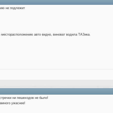
нию не подлежит
и месторасположению авто видно, виноват водила ТАЗика.
встречки ни пешеходов не было!
амного ужаснее!