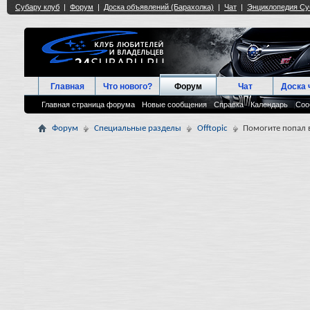
Главная
Что нового?
Форум
Чат
Доска 
Главная страница форума
Новые сообщения
Справка
Календарь
Соо
Форум
Специальные разделы
Offtopic
Помогите попал 