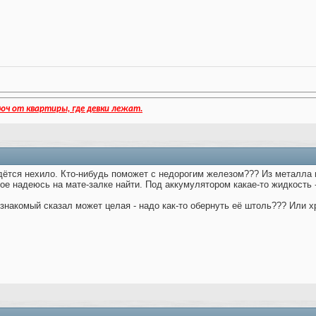
юч от квартиры, где девки лежат.
дётся нехило. Кто-нибудь поможет с недорогим железом??? Из металла 
ое надеюсь на мате-залке найти. Под аккумулятором какае-то жидкость -
 знакомый сказал может целая - надо как-то обернуть её штоль??? Или х