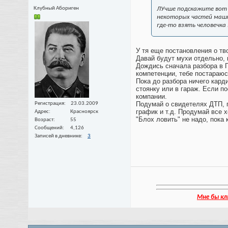
Клубный Абориген
ЛУчше подскажите вот п
некоторых частей машин
где-то взять человечк
У тя еще постановления о тв
Давай будут мухи отдельно, 
Дождись сначала разбора в Г
компетенции, тебе постараюсь
Пока до разбора ничего кард
стоянку или в гараж. Если п
компании.
Подумай о свидетелях ДТП, п
Регистрация
23.03.2009
график и т.д. Продумай все х
Адрес
Красноярск
"Блох ловить" не надо, пока
Возраст
55
Сообщений
4,126
Записей в дневнике
3
Мне бы кл