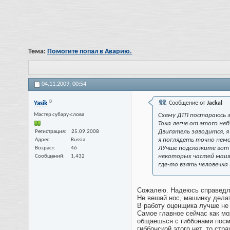
Тема:
Помогите попал в Аварию.
04.11.2009,
00:54
Yasik
Сообщение от
Jackal
Мастер субару-слова
Схему ДТП постараюсь 
Тока легче от этого не
Двигатель заводится, я
Регистрация
25.09.2008
я поглядеть точно немо
Адрес
Russia
ЛУчше подскажите вот п
Возраст
46
некоторых частей машин
Сообщений
1,432
где-то взять человечк
Сожалею. Надеюсь справедли
Не вешай нос, машинку делат
В работу оценщика лучше не 
Самое главное сейчас как мож
общаешься с гиббонами посмо
гиббонской этого нет, то ст