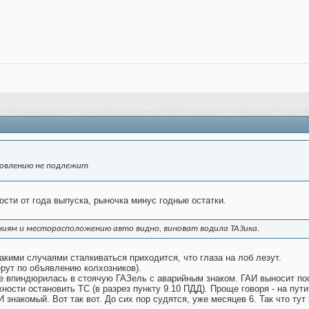
новлению не подлежит
ости от года выпуска, рыночка минус годные остатки.
ниям и месторасположению авто видно, виноват водила ТАЗика.
такими случаями сталкиваться приходится, что глаза на лоб лезут.
рут по объявлению колхозников).
е впиндюрилась в стоячую ГАЗель с аварийным знаком. ГАИ выносит пос
ности остановить ТС (в разрез пункту 9.10 ПДД). Проще говоря - на пут
АИ знакомый. Вот так вот. До сих пор судятся, уже месяцев 6. Так что тут