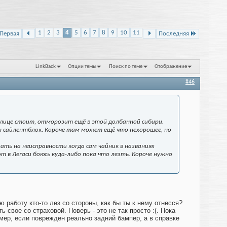
1
2
3
4
5
6
7
8
9
10
11
Первая
Последняя
LinkBack
Опции темы
Поиск по теме
Отображение
#46
 улице стоит, отморозит ещё в этой долбанной сибири.
ан сайлентблок. Короче там может ещё что нехорошее, но
ать на неисправности когда сам чайник в названиях
т в Легаси боюсь куда-либо пока что лезть. Короче нужно
работу кто-то лез со стороны, как бы ты к нему отнесся?
свое со страховой. Поверь - это не так просто :(. Пока
ер, если поврежден реально задний бампер, а в справке