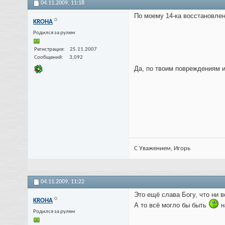
04.11.2009,
11:18
По моему 14-ка восстановле
KROHA
Родился за рулем
Регистрация
25.11.2007
Сообщений
3,092
Да, по твоим повреждениям 
С Уважением, Игорь
04.11.2009,
11:22
Это ещё слава Богу, что ни 
KROHA
А то всё могло бы быть
н
Родился за рулем