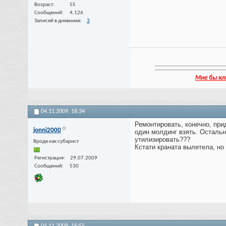
Возраст
55
Сообщений
4,126
Записей в дневнике
3
Мне бы кл
04.11.2009,
16:34
Ремонтировать, конечно, при
jonni2000
один молдинг взять. Остальн
утилизировать???
Вроде как субарист
Кстати краната вылетела, но
Регистрация
29.07.2009
Сообщений
530
04.11.2009,
16:55