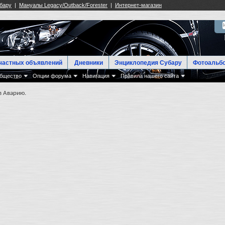
частных объявлений
Дневники
Энциклопедия Субару
Фотоальб
бщество
Опции форума
Навигация
Правила нашего сайта
в Аварию.