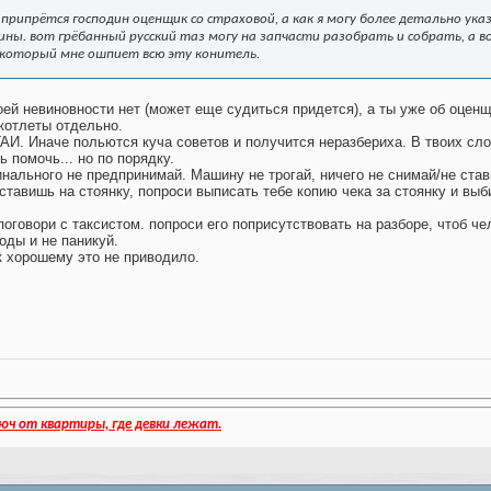
рипрётся господин оценщик со страховой, а как я могу более детально указ
ы. вот грёбанный русский таз могу на запчасти разобрать и собрать, а во
а который мне ошпиет всю эту конитель.
оей невиновности нет (может еще судиться придется), а ты уже об оцен
котлеты отдельно.
АИ. Иначе польются куча советов и получится неразбериха. В твоих сло
 помочь... но по порядку.
инального не предпринимай. Машину не трогай, ничего не снимай/не став
оставишь на стоянку, попроси выписать тебе копию чека за стоянку и вы
оговори с таксистом. попроси его поприсутствовать на разборе, чтоб че
оды и не паникуй.
 к хорошему это не приводило.
юч от квартиры, где девки лежат.