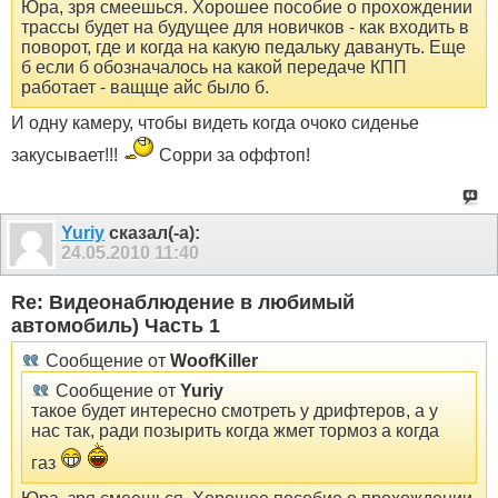
Юра, зря смеешься. Хорошее пособие о прохождении
трассы будет на будущее для новичков - как входить в
поворот, где и когда на какую педальку давануть. Еще
б если б обозначалось на какой передаче КПП
работает - ващще айс было б.
И одну камеру, чтобы видеть когда очоко сиденье
закусывает!!!
Сорри за оффтоп!
Yuriy
сказал(-а):
24.05.2010
11:40
Re: Видеонаблюдение в любимый
автомобиль) Часть 1
Сообщение от
WoofKiller
Сообщение от
Yuriy
такое будет интересно смотреть у дрифтеров, а у
нас так, ради позырить когда жмет тормоз а когда
газ