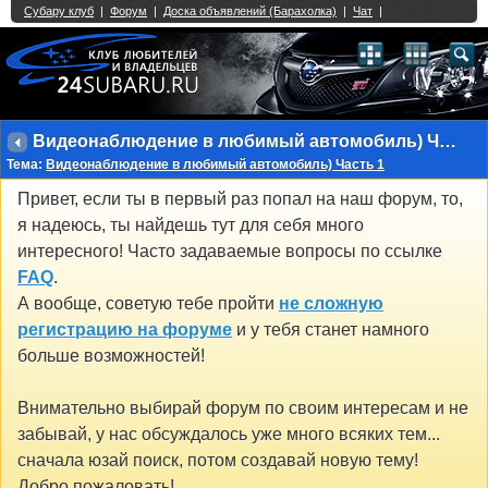
Single Sign On provided by
vBSSO
1
2
3
4
5
6
7
8
9
10
11
12
13
14
15
16
17
18
19
20
21
22
23
24
25
26
27
28
29
30
31
32
33
34
35
36
37
38
39
40
41
42
43
Видеонаблюдение в любимый автомобиль) Часть 1
Тема:
Видеонаблюдение в любимый автомобиль) Часть 1
Привет, если ты в первый раз попал на наш форум, то,
я надеюсь, ты найдешь тут для себя много
интересного! Часто задаваемые вопросы по ссылке
FAQ
.
А вообще, советую тебе пройти
не сложную
регистрацию на форуме
и у тебя станет намного
больше возможностей!
Внимательно выбирай форум по своим интересам и не
забывай, у нас обсуждалось уже много всяких тем...
сначала юзай поиск, потом создавай новую тему!
Добро пожаловать!