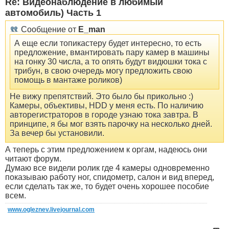
Re: Видеонаблюдение в любимый
автомобиль) Часть 1
Сообщение от
E_man
А еще если топикастеру будет интересно, то есть
предложение, вмантировать пару камер в машины
на гонку 30 числа, а то опять будут видюшки тока с
трибун, в свою очередь могу предложить свою
помощь в мантаже роликов)
Не вижу препятствий. Это было бы прикольно :)
Камеры, объективы, HDD у меня есть. По наличию
авторегистраторов в городе узнаю тока завтра. В
принципе, я бы мог взять парочку на несколько дней.
За вечер бы установили.
А теперь с этим предложением к оргам, надеюсь они
читают форум.
Думаю все видели ролик где 4 камеры одновременно
показываю работу ног, спидометр, салон и вид вперед,
если сделать так же, то будет очень хорошее пособие
всем.
www.ogleznev.livejournal.com