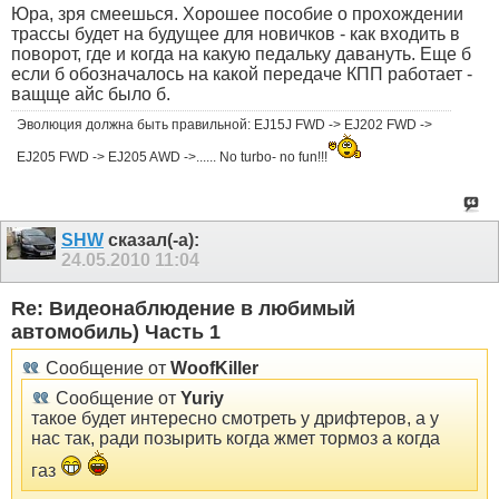
Юра, зря смеешься. Хорошее пособие о прохождении
трассы будет на будущее для новичков - как входить в
поворот, где и когда на какую педальку давануть. Еще б
если б обозначалось на какой передаче КПП работает -
ващще айс было б.
Эволюция должна быть правильной: EJ15J FWD -> EJ202 FWD ->
EJ205 FWD -> EJ205 AWD ->...... No turbo- no fun!!!
SHW
сказал(-а):
24.05.2010
11:04
Re: Видеонаблюдение в любимый
автомобиль) Часть 1
Сообщение от
WoofKiller
Сообщение от
Yuriy
такое будет интересно смотреть у дрифтеров, а у
нас так, ради позырить когда жмет тормоз а когда
газ