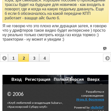
Юра, зря смеешься. Хорошее пособие о прохождении
трассы будет на будущее для новичков - как входить в
поворот, где и когда на какую педальку давануть. Еще
б если б обозначалось на какой передаче КПП
работает - ващще айс было б.
Я не говорю что это плохо или дурацкая затея, я говорю
что у дрифтеров такое видео будет интереснее ) просто
ну реально только смотреть когда газ когда тормоз :)
траектории - ну может и увидим :)
1
2
3
4
Вход
Регистрация
Полная версия
Вверх
Разработка и
© 2006
сопровождение:
Игорь В. Фроленков
«Клуб любителей и владельцев Subaru»,
«Красноярский Субару клуб»
Powered by
vBulletin®