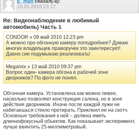
E_man
сказал(-а):
20.05.2010
23:17
Re: Видеонаблюдение в любимый
автомобиль) Часть 1
CONDOR » 09 май 2010 12:23 pm
А можно про обгонную камеру поподробнее? Думаю
многих владельцев праворучек это заинтересует!
Давно сие подумываю реализовать!
Megamix » 13 май 2010 09:37 pm
Вопрос один- камера обгона в рабочей зоне
дворников? По фото не понял.
Обгонная камера. Установлена как можно левее,
насколько позволяет конструкция салона, но в зоне
действия дворников. Иначе после каждой лужи не
набегаешься стекло протирать. Приклеил ее на скотч.
Основные требования к ней – должна иметь
длиннофокусный объектив. Как показывает эксперимент,
лучше ввинтить 25-миллиметровый.