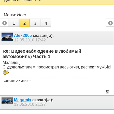
Метки:
Нет
1
2
3
4
Alex2005
сказал(-а):
12.05.2010
17:42
Re: Видеонаблюдение в любимый
автомобиль) Часть 1
Маладец!
С удовольствием просмотрел весь отчет, респект мужЫк!
Outback 2.5 Золото!
Megamix
сказал(-а):
13.05.2010
21:37