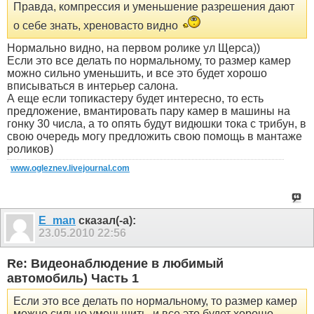
Правда, компрессия и уменьшение разрешения дают
о себе знать, хреновасто видно
Нормально видно, на первом ролике ул Щерса))
Если это все делать по нормальному, то размер камер
можно сильно уменьшить, и все это будет хорошо
вписываться в интерьер салона.
А еще если топикастеру будет интересно, то есть
предложение, вмантировать пару камер в машины на
гонку 30 числа, а то опять будут видюшки тока с трибун, в
свою очередь могу предложить свою помощь в мантаже
роликов)
www.ogleznev.livejournal.com
E_man
сказал(-а):
23.05.2010
22:56
Re: Видеонаблюдение в любимый
автомобиль) Часть 1
Если это все делать по нормальному, то размер камер
можно сильно уменьшить, и все это будет хорошо