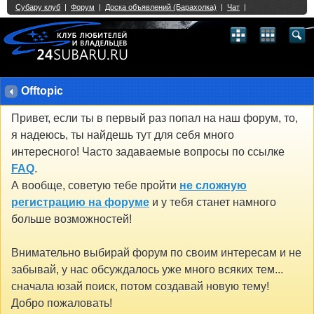
Single Sign On provided by
vBSSO
1
2
3
4
5
6
7
8
9
10
11
12
13
14
15
16
17
18
19
20
21
22
23
24
25
26
27
28
29
30
31
32
33
34
35
36
37
38
39
40
41
42
43
Offtopic
Привет, если ты в первый раз попал на наш форум, то,
я надеюсь, ты найдешь тут для себя много
интересного! Часто задаваемые вопросы по ссылке
FAQ
.
А вообще, советую тебе пройти
не сложную
регистрацию на форуме
и у тебя станет намного
больше возможностей!
Внимательно выбирай форум по своим интересам и не
забывай, у нас обсуждалось уже много всяких тем...
сначала юзай поиск, потом создавай новую тему!
Добро пожаловать!