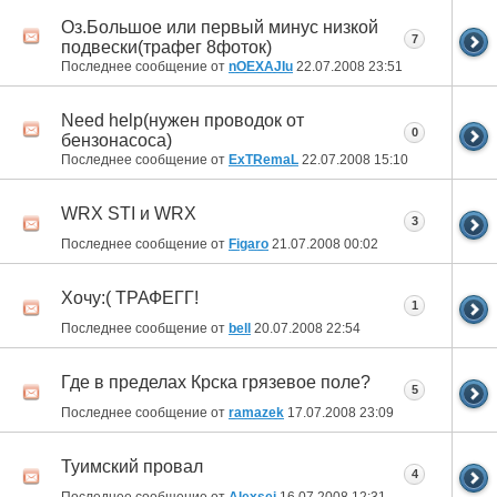
Оз.Большое или первый минус низкой
7
подвески(трафег 8фоток)
Последнее сообщение от
nOEXAJIu
22.07.2008
23:51
Need help(нужен проводок от
0
бензонасоса)
Последнее сообщение от
ExTRemaL
22.07.2008
15:10
WRX STI и WRX
3
Последнее сообщение от
Figaro
21.07.2008
00:02
Хочу:( ТРАФЕГГ!
1
Последнее сообщение от
bell
20.07.2008
22:54
Где в пределах Крска грязевое поле?
5
Последнее сообщение от
ramazek
17.07.2008
23:09
Туимский провал
4