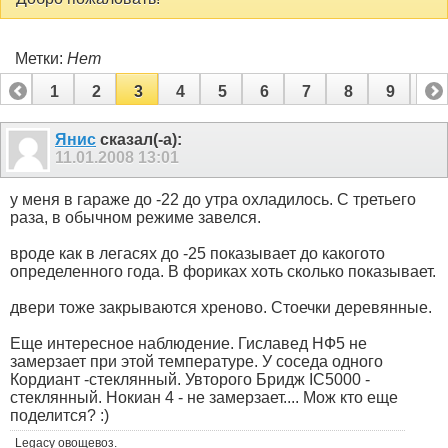
Метки:
Нет
1
2
3
4
5
6
7
8
9
10
11
12
13
14
15
Янис
сказал(-а):
11.01.2008
13:01
у меня в гараже до -22 до утра охладилось. С третьего
раза, в обычном режиме завелся.
вроде как в легасях до -25 показывает до какогото
определенного года. В фориках хоть сколько показывает.
двери тоже закрываются хреново. Стоечки деревянные.
Еще интересное наблюдение. Гиславед НФ5 не
замерзает при этой температуре. У соседа одного
Кордиант -стеклянный. Увторого Бридж IC5000 -
стеклянный. Нокиан 4 - не замерзает.... Мож кто еще
поделится? :)
Legacy овощевоз.