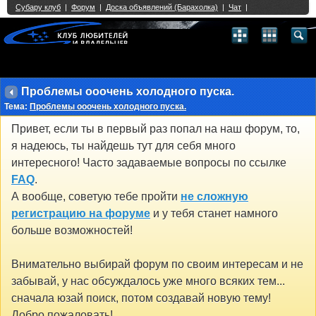
Single Sign On provided by
vBSSO
1
2
3
4
5
6
7
8
9
10
11
12
13
14
15
16
17
18
19
20
21
22
23
24
25
26
27
28
29
30
31
32
33
34
35
36
37
38
39
40
41
42
43
Проблемы ооочень холодного пуска.
Тема:
Проблемы ооочень холодного пуска.
Привет, если ты в первый раз попал на наш форум, то,
я надеюсь, ты найдешь тут для себя много
интересного! Часто задаваемые вопросы по ссылке
FAQ
.
А вообще, советую тебе пройти
не сложную
регистрацию на форуме
и у тебя станет намного
больше возможностей!
Внимательно выбирай форум по своим интересам и не
забывай, у нас обсуждалось уже много всяких тем...
сначала юзай поиск, потом создавай новую тему!
Добро пожаловать!