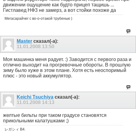
движении ощущение как будто прицеп тащишь ...
Гистлавед НФ3 не замерз, а вот стойки похоже да
Мегасарайчег с во-о-отакой трубенью )
Master
сказал(-а):
11.01.2008
13:50
Моя машинка меня радует. :) Заводится с первого раза и
отлично выходит на прогревочные обороты. В прошлую
зиму было хуже в этом плане. Хотя есть неоспоримый
плюс - это новый аккумулятор.
Keichi Tsuchiya
сказал(-а):
11.01.2008
14:13
желтые бильты при таком градусе становятся
прикольными калатушками ;)
レガシィ B4.