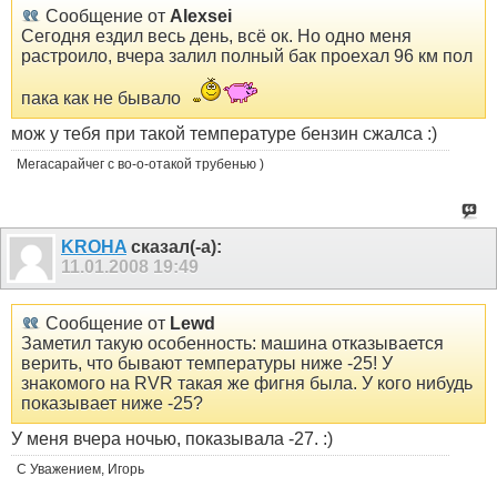
Сообщение от
Alexsei
Сегодня ездил весь день, всё ок. Но одно меня
растроило, вчера залил полный бак проехал 96 км пол
пака как не бывало
мож у тебя при такой температуре бензин сжалса :)
Мегасарайчег с во-о-отакой трубенью )
KROHA
сказал(-а):
11.01.2008
19:49
Сообщение от
Lewd
Заметил такую особенность: машина отказывается
верить, что бывают температуры ниже -25! У
знакомого на RVR такая же фигня была. У кого нибудь
показывает ниже -25?
У меня вчера ночью, показывала -27. :)
С Уважением, Игорь