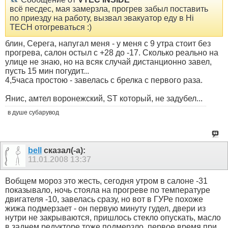
всё песдес, мая замерзла, прогрев забыл поставить
по приезду на работу, вызвал эвакуатор еду в Hi
TECH отогреваться :)
блин, Серега, напугал меня - у меня с 9 утра стоит без
прогрева, салон остыл с +28 до -17. Сколько реально на
улице не знаю, но на всяк случай дистанционно завел,
пусть 15 мин погудит...
4,5часа простою - завелась с брелка с первого раза.
Янис, амтел воронежский, ST который, не задубел...
в душе субарувод
bell
сказал(-а):
11.01.2008
13:37
Вобщем мороз это жесть, сегодня утром в салоне -31
показывало, ночь стояла на прогреве по температуре
двигателя -10, завелась сразу, но вот в ГУРе похоже
жижа подмерзает - он первую минуту гудел, двери из
нутри не закрываются, пришлось стекло опускать, масло
в заднем редукторе тоже подмерзло, первое время при