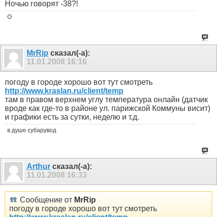
Ночью говорят -38?!
O
MrRip
сказал(-а):
11.01.2008
16:16
погоду в городе хорошо вот тут смотреть
http://www.kraslan.ru/client/temp
там в правом верхнем углу температура онлайн (датчик
вроде как где-то в районе ул. парижской Коммуны висит)
и графики есть за сутки, неделю и т.д.
в душе субарувод
Arthur
сказал(-а):
11.01.2008
16:33
Сообщение от
MrRip
погоду в городе хорошо вот тут смотреть