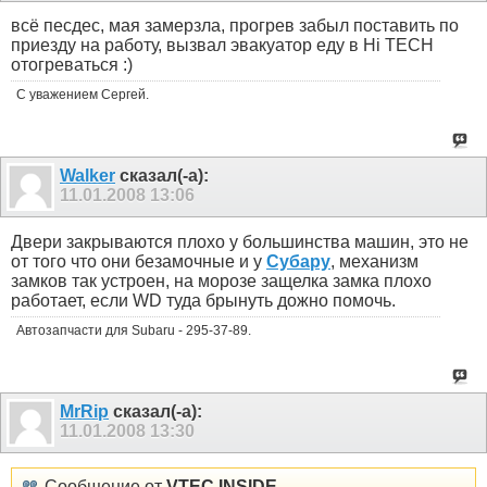
всё песдес, мая замерзла, прогрев забыл поставить по
приезду на работу, вызвал эвакуатор еду в Hi TECH
отогреваться :)
С уважением Сергей.
Walker
сказал(-а):
11.01.2008
13:06
Двери закрываются плохо у большинства машин, это не
от того что они безамочные и у
Субару
, механизм
замков так устроен, на морозе защелка замка плохо
работает, если WD туда брынуть дожно помочь.
Автозапчасти для Subaru - 295-37-89.
MrRip
сказал(-а):
11.01.2008
13:30
Сообщение от
VTEC INSIDE