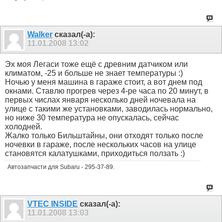
Walker
сказал(-а):
11.01.2008
13:02
Эх моя Легаси тоже ещё с древним датчиком или
климатом, -25 и больше не знает температуры :)
Ночью у меня машина в гараже стоит, а вот днем под
окнами. Ставлю прогрев через 4-ре часа по 20 минут, в
первых числах января несколько дней ночевала на
улице с такими же установками, заводилась нормально,
но ниже 30 температура не опускалась, сейчас
холодней.
Жалко только Бильштайны, они отходят только после
ночевки в гараже, после нескольких часов на улице
становятся калатушками, приходиться ползать :)
Автозапчасти для Subaru - 295-37-89.
VTEC INSIDE
сказал(-а):
11.01.2008
13:03