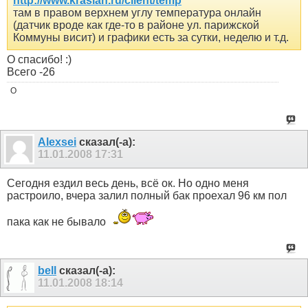
http://www.kraslan.ru/client/temp
там в правом верхнем углу температура онлайн
(датчик вроде как где-то в районе ул. парижской
Коммуны висит) и графики есть за сутки, неделю и т.д.
О спасибо! :)
Всего -26
O
Alexsei
сказал(-а):
11.01.2008
17:31
Сегодня ездил весь день, всё ок. Но одно меня
растроило, вчера залил полный бак проехал 96 км пол
пака как не бывало
bell
сказал(-а):
11.01.2008
18:14