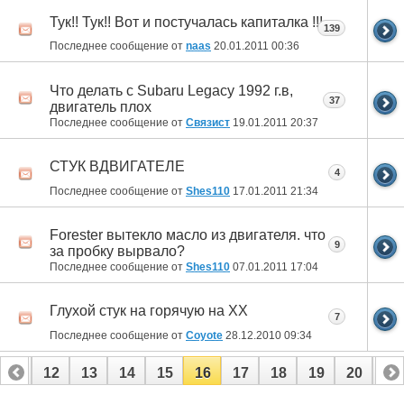
Тук!! Тук!! Вот и постучалась капиталка !!!
139
Последнее сообщение от
naas
20.01.2011
00:36
Что делать с Subaru Legacy 1992 г.в,
37
двигатель плох
Последнее сообщение от
Связист
19.01.2011
20:37
СТУК ВДВИГАТЕЛЕ
4
Последнее сообщение от
Shes110
17.01.2011
21:34
Forester вытекло масло из двигателя. что
9
за пробку вырвало?
Последнее сообщение от
Shes110
07.01.2011
17:04
Глухой стук на горячую на ХХ
7
Последнее сообщение от
Coyote
28.12.2010
09:34
11
12
13
14
15
16
17
18
19
20
21