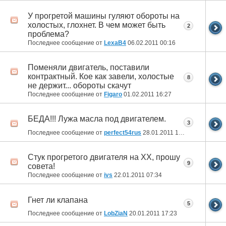
У прогретой машины гуляют обороты на
холостых, глохнет. В чем может быть
2
проблема?
Последнее сообщение от
LexaB4
06.02.2011
00:16
Поменяли двигатель, поставили
контрактный. Кое как завели, холостые
8
не держит... обороты скачут
Последнее сообщение от
Figaro
01.02.2011
16:27
БЕДА!!! Лужа масла под двигателем.
3
Последнее сообщение от
perfect54rus
28.01.2011
15:44
Стук прогретого двигателя на ХХ, прошу
9
совета!
Последнее сообщение от
ivs
22.01.2011
07:34
Гнет ли клапана
5
Последнее сообщение от
LobZiaN
20.01.2011
17:23