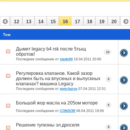
11
12
13
14
15
16
17
18
19
20
21
Тем
Дымит legacy b4 rsk после 5тыщ
10
обротов!
Последнее сообщение от
slade90
18.04.2011
20:00
Регулировка клапанов. Какой зазор
должен быть на впускных и выпускных
0
клапанах? машина Legacy
Последнее сообщение от
goncharov
07.04.2011
22:51
Большой жор масла на 205ом моторе
6
Последнее сообщение от
CONDOR
06.04.2011
19:06
Решение тупизны эл.дроселя
8