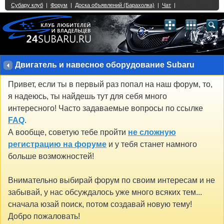
Single Sign On provided by
vBSSO
1
2
3
4
5
6
7
8
9
10
11
12
13
14
15
16
17
18
19
20
21
22
23
24
25
26
27
28
29
30
31
32
33
34
35
36
37
38
39
40
41
42
43
Двигатель и навесное оборудование Subaru
Привет, если ты в первый раз попал на наш форум, то,
я надеюсь, ты найдешь тут для себя много
интересного! Часто задаваемые вопросы по ссылке
FAQ
.
А вообще, советую тебе пройти
не сложную
регистрацию на форуме
и у тебя станет намного
больше возможностей!
Внимательно выбирай форум по своим интересам и не
забывай, у нас обсуждалось уже много всяких тем...
сначала юзай поиск, потом создавай новую тему!
Добро пожаловать!